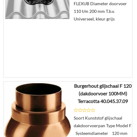
FLEXUB Diameter doorvoer
winkelmand
110 t/m 200 mm T.b.v.
Universeel, kleur grijs
Burgerhout glijschaal F 120
€
101,04
(dakdoorvoer 100MM)
€
100,42
Terracotta 40.045.37.09
Details
Soort Kunststof glijschaal
dakdoorvoerpan Type Model F
In
Systeemdiameter 120 mm
winkelmand