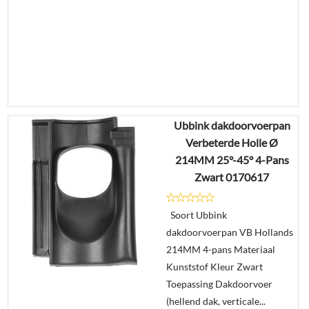
Ubbink dakdoorvoerpan
€
14,85
Verbeterde Holle Ø
€
8,69
214MM 25°-45° 4-Pans
Zwart 0170617
Details
Soort Ubbink
In
dakdoorvoerpan VB Hollands
winkelmand
214MM 4-pans Materiaal
Kunststof Kleur Zwart
Toepassing Dakdoorvoer
(hellend dak, verticale...