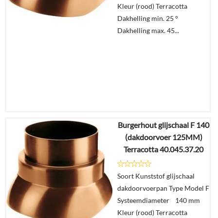
Kleur (rood) Terracotta
Dakhelling min. 25 °
Dakhelling max. 45...
Burgerhout glijschaal F 140
€
17,17
(dakdoorvoer 125MM)
€
10,04
Terracotta 40.045.37.20
Details
Soort Kunststof glijschaal
dakdoorvoerpan Type Model F
In
Systeemdiameter 140 mm
winkelmand
Kleur (rood) Terracotta