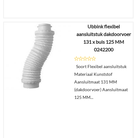
Ubbink flexibel
€
25,31
aansluitstuk dakdoorvoer
€
15,80
131 x buis 125 MM
0242200
Details
Soort Flexibel aansluitstuk
In
Materiaal Kunststof
winkelmand
Aansluitmaat 131 MM
(dakdoorvoer) Aansluitmaat
125 MM...