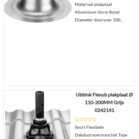
Materiaal plakplaat
Aluminium Vorm Rond
Diameter doorvoer 100...
Ubbink Flexub plakplaat Ø
€
37,10
110-200MM Grijs
€
21,70
0242141
Details
Soort Flexibele
Dakdoorvoermanchet Type
In