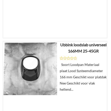
Ubbink loodslab universeel
€
59,81
166MM 25-45GR
€
34,99
Soort Loodpan Materiaal
Details
plaat Lood Systeemdiameter
166 mm Geschikt voor platdak
In
Nee Geschikt voor vlak
winkelmand
hellend...