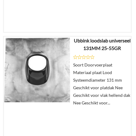
Ubbink loodslab universeel
€
18,55
131MM 25-55GR
€
15,06
Soort Doorvoerplaat
Details
Materiaal plaat Lood
Systeemdiameter 131 mm
In
Geschikt voor platdak Nee
winkelmand
Geschikt voor vlak hellend dak
Nee Geschikt voor...