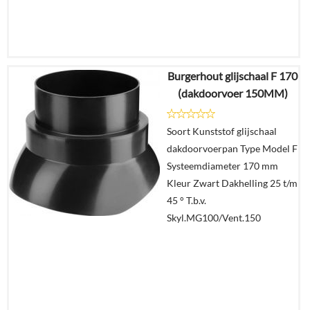
Burgerhout glijschaal F 170
€
66,07
(dakdoorvoer 150MM)
€
55,50
Soort Kunststof glijschaal
Details
dakdoorvoerpan Type Model F
Systeemdiameter 170 mm
In
Kleur Zwart Dakhelling 25 t/m
winkelmand
45 ° T.b.v.
Skyl.MG100/Vent.150