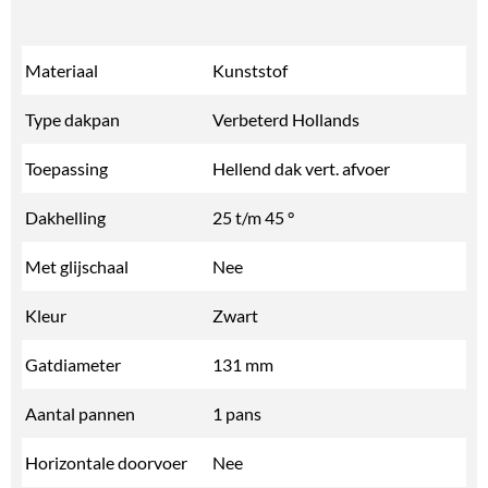
Materiaal
Kunststof
Type dakpan
Verbeterd Hollands
Toepassing
Hellend dak vert. afvoer
Dakhelling
25 t/m 45 °
Met glijschaal
Nee
Kleur
Zwart
Gatdiameter
131 mm
Aantal pannen
1 pans
Horizontale doorvoer
Nee