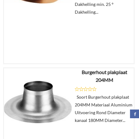
Dakhelling min. 25 °
Dakhelling...
Burgerhout plakplaat
€
12,05
204MM
€
7,05
Soort Burgerhout plakplaat
Details
204MM Materiaal Aluminium
Uitvoering Rond Diameter
In
kanaal 180MM Diameter...
winkelmand