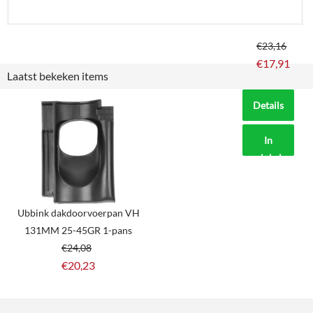
€
23,16
€
17,91
Laatst bekeken items
Details
In
winkelmand
Ubbink dakdoorvoerpan VH
131MM 25-45GR 1-pans
€
24,08
€
20,23