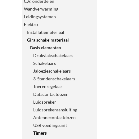
C.V. onderdelen
Wandverwarming
Leidingsystemen
Elektro
Installatiemateriaal
Gira schakelmateriaal
Basis elementen
Drukvlakschakelaars
Schakelaars
Jaloezieschakelaars
3-Standenschakelaars
Toerenregelaar
Datacontactdozen
Luidspreker
Luidsprekeraansluiting
Antennecontactdozen
USB voedingsunit
Timers