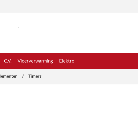
.
C.V.
Vloerverwarming
Elektro
elementen
/
Timers