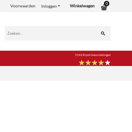
0
Voorwaarden
Winkelwagen
Inloggen
5143 Kiyoh beoordelingen
★
★
★
★
★
★
★
★
★
★