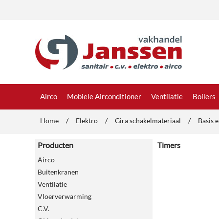
Airco
Mobiele Airconditioner
Ventilatie
Boilers
Home
/
Elektro
/
Gira schakelmateriaal
/
Basis 
Producten
Timers
Airco
Buitenkranen
Ventilatie
Vloerverwarming
C.V.