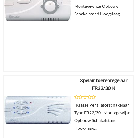
Montagewijze Opbouw
Schakelstand Hoog/laag...
Xpelair toerenregelaar
€
193,90
FR22/30 N
Details
Klasse Ventilatorschakelaar
Type FR22/30 Montagewijze
In
Opbouw Schakelstand
winkelmand
Hoog/laag...