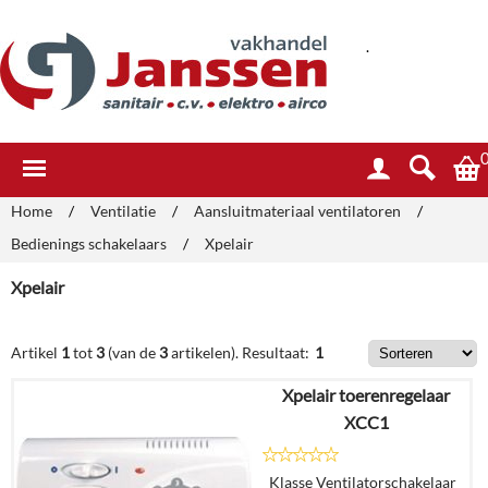
.
Home
/
Ventilatie
/
Aansluitmateriaal ventilatoren
/
Bedienings schakelaars
/
Xpelair
Xpelair
Artikel
1
tot
3
(van de
3
artikelen).
Resultaat:
1
Xpelair toerenregelaar
XCC1
Klasse Ventilatorschakelaar