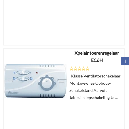
Xpelair toerenregelaar
€
179,06
EC6H
Details
Klasse Ventilatorschakelaar
Montagewijze Opbouw
In
Schakelstand Aan/uit
winkelmand
Jaloezieklepschakeling Ja ...