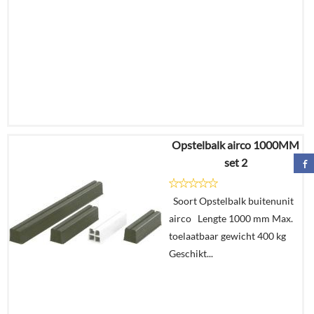
Opstelbalk airco 1000MM
€
32,31
set 2
€
27,50
Soort Opstelbalk buitenunit
Details
airco Lengte 1000 mm Max.
toelaatbaar gewicht 400 kg
In
Geschikt...
winkelmand