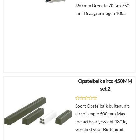
winkelmand
350 mm Breedte 70 t/m 750
mm Draagvermogen 100...
Opstelbalk airco 450MM
€
49,95
set 2
Details
Soort Opstelbalk buitenunit
airco Lengte 500 mm Max.
In
toelaatbaar gewicht 180 kg
winkelmand
Geschikt voor Buitenunit