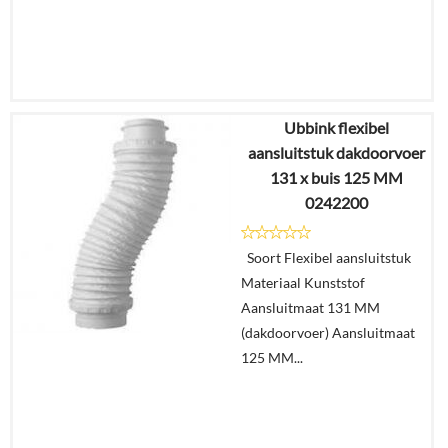
Ubbink flexibel
€
56,87
aansluitstuk dakdoorvoer
€
37,20
131 x buis 125 MM
0242200
Details
Soort Flexibel aansluitstuk
In
Materiaal Kunststof
winkelmand
Aansluitmaat 131 MM
(dakdoorvoer) Aansluitmaat
125 MM...