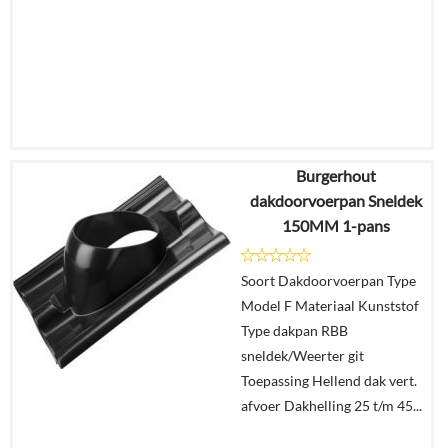
Burgerhout
€
24,08
dakdoorvoerpan Sneldek
€
20,23
150MM 1-pans
Details
Soort Dakdoorvoerpan Type
Model F Materiaal Kunststof
In
Type dakpan RBB
winkelmand
sneldek/Weerter git
Toepassing Hellend dak vert.
afvoer Dakhelling 25 t/m 45...