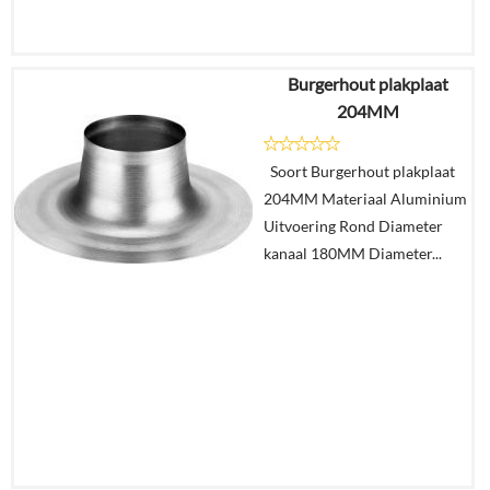
Burgerhout plakplaat
€
14,85
204MM
€
8,69
Soort Burgerhout plakplaat
Details
204MM Materiaal Aluminium
Uitvoering Rond Diameter
In
kanaal 180MM Diameter...
winkelmand