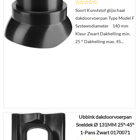
Soort Kunststof glijschaal
Details
dakdoorvoerpan Type Model F
Systeemdiameter 140 mm
In
Kleur Zwart Dakhelling min.
winkelmand
25 ° Dakhelling max. 45...
Ubbink dakdoorvoerpan
€
10,87
Sneldek Ø 131MM 25°-45°
€
7,87
1-Pans Zwart 0170071