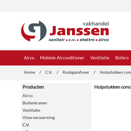
Airco
Mobiele Airconditioner
Ventilatie
Boilers
Home
/
C.V.
/
Rookgasafvoer
/
Hulpstukken con
Producten
Hulpstukken conc
Airco
Buitenkranen
Ventilatie
Vloerverwarming
C.V.