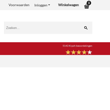
0
Voorwaarden
Winkelwagen
Inloggen
5143 Kiyoh beoordelingen
★
★
★
★
★
★
★
★
★
★