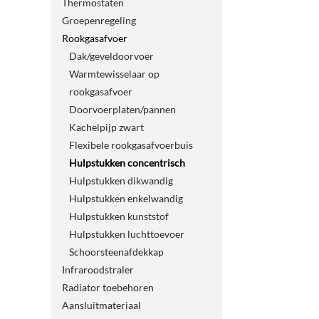
Thermostaten
Groepenregeling
Rookgasafvoer
Dak/geveldoorvoer
Warmtewisselaar op
rookgasafvoer
Doorvoerplaten/pannen
Kachelpijp zwart
Flexibele rookgasafvoerbuis
Hulpstukken concentrisch
Hulpstukken dikwandig
Hulpstukken enkelwandig
Hulpstukken kunststof
Hulpstukken luchttoevoer
Schoorsteenafdekkap
Infraroodstraler
Radiator toebehoren
Aansluitmateriaal