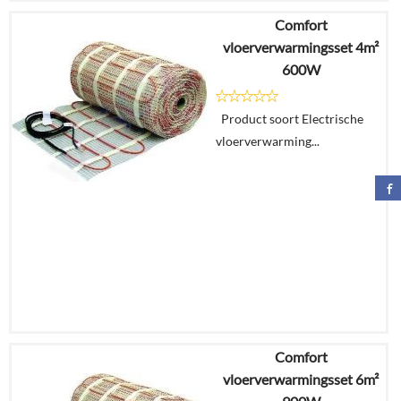
Comfort
€
335,30
vloerverwarmingsset 4m²
€
223,64
600W
Details
Product soort Electrische
vloerverwarming...
In
winkelmand
Comfort
€
378,39
vloerverwarmingsset 6m²
€
254,15