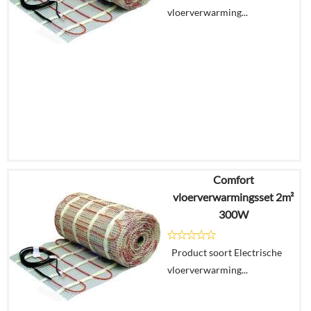
vloerverwarming...
In
winkelmand
Comfort
€
265,30
vloerverwarmingsset 2m²
€
244,02
300W
Details
Product soort Electrische
vloerverwarming...
In
winkelmand