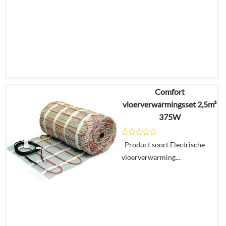
Comfort
€
302,71
vloerverwarmingsset 2,5m²
€
203,32
375W
Details
Product soort Electrische
vloerverwarming...
In
winkelmand