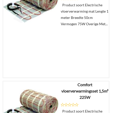
Product soort Electrische
vloerverwarming mat Lengte 1
meter Breedte 50cm
Vermogen 75W Overige Met...
Comfort
€
215,63
vloerverwarmingsset 1,5m²
€
198,38
225W
Details
Product soort Electrische