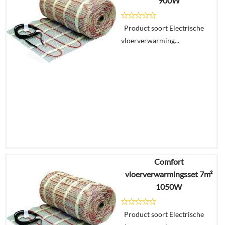
900W
Details
Product soort Electrische
vloerverwarming...
In
winkelmand
Comfort
€
456,19
vloerverwarmingsset 7m²
€
304,99
1050W
Details
Product soort Electrische