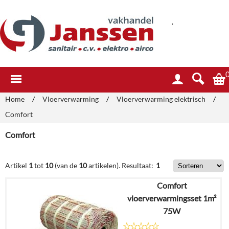
.
Home
/
Vloerverwarming
/
Vloerverwarming elektrisch
/
Comfort
Comfort
Artikel
1
tot
10
(van de
10
artikelen).
Resultaat:
1
Comfort
vloerverwarmingsset 1m²
75W