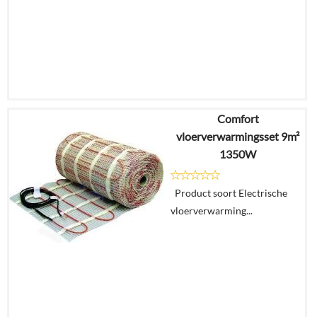
Comfort
€
490,36
vloerverwarmingsset 9m²
€
330,41
1350W
Details
Product soort Electrische
vloerverwarming...
In
winkelmand