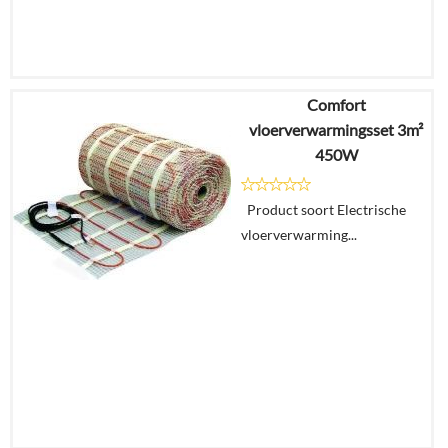
Comfort
€
312,71
vloerverwarmingsset 3m²
€
210,99
450W
Details
Product soort Electrische
vloerverwarming...
In
winkelmand