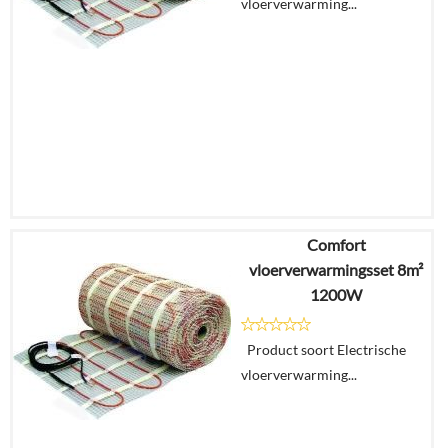
vloerverwarming...
In
winkelmand
Comfort
€
472,40
vloerverwarmingsset 8m²
€
315,16
1200W
Details
Product soort Electrische
vloerverwarming...
In
winkelmand