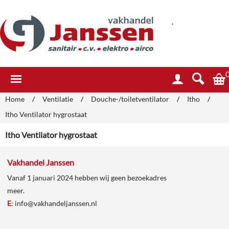
.
Home
/
Ventilatie
/
Douche-/toiletventilator
/
Itho
/
Itho Ventilator hygrostaat
Itho Ventilator hygrostaat
Vakhandel Janssen
Vanaf 1 januari 2024 hebben wij geen bezoekadres
meer.
E
:
info@vakhandeljanssen.nl