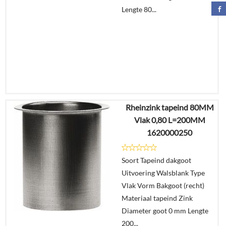
Lengte 80...
Rheinzink tapeind 80MM
€
5,92
Vlak 0,80 L=200MM
€
3,78
1620000250
Details
Soort Tapeind dakgoot
Uitvoering Walsblank Type
In
Vlak Vorm Bakgoot (recht)
winkelmand
Materiaal tapeind Zink
Diameter goot 0 mm Lengte
200...