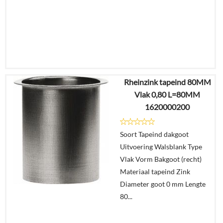
Rheinzink tapeind 80MM
€
10,13
Vlak 0,80 L=80MM
€
6,38
1620000200
Details
Soort Tapeind dakgoot
Uitvoering Walsblank Type
In
Vlak Vorm Bakgoot (recht)
winkelmand
Materiaal tapeind Zink
Diameter goot 0 mm Lengte
80...