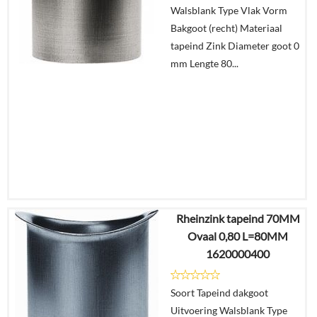
Walsblank Type Vlak Vorm
Bakgoot (recht) Materiaal
tapeind Zink Diameter goot 0
mm Lengte 80...
Rheinzink tapeind 70MM
€
4,24
Ovaal 0,80 L=80MM
€
3,15
1620000400
Details
Soort Tapeind dakgoot
Uitvoering Walsblank Type
In