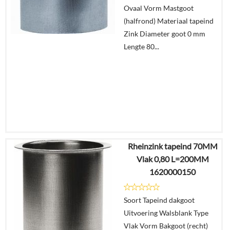
Ovaal Vorm Mastgoot
winkelmand
(halfrond) Materiaal tapeind
Zink Diameter goot 0 mm
Lengte 80...
Rheinzink tapeind 70MM
€
4,71
Vlak 0,80 L=200MM
€
2,44
1620000150
Details
Soort Tapeind dakgoot
Uitvoering Walsblank Type
In
Vlak Vorm Bakgoot (recht)