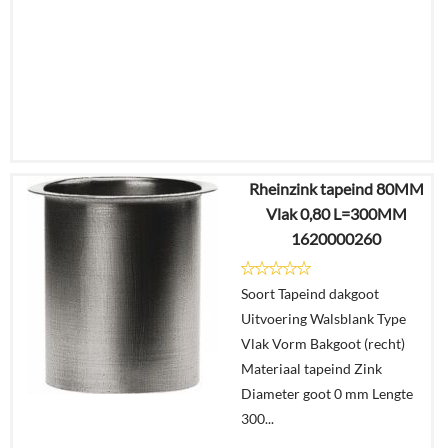
Rheinzink tapeind 80MM
€
11,50
Vlak 0,80 L=300MM
€
7,16
1620000260
Details
Soort Tapeind dakgoot
Uitvoering Walsblank Type
In
Vlak Vorm Bakgoot (recht)
winkelmand
Materiaal tapeind Zink
Diameter goot 0 mm Lengte
300...