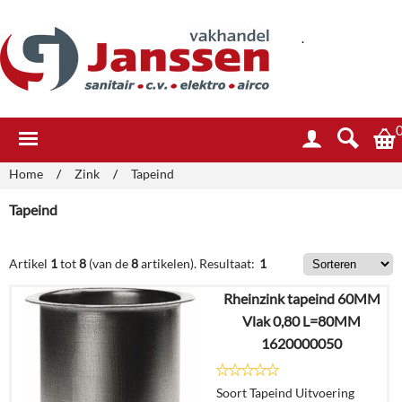
.
Home
/
Zink
/
Tapeind
Tapeind
Artikel
1
tot
8
(van de
8
artikelen).
Resultaat:
1
Rheinzink tapeind 60MM
Vlak 0,80 L=80MM
1620000050
Soort Tapeind Uitvoering