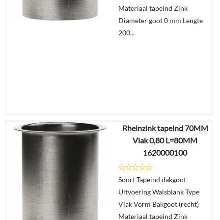
winkelmand
Materiaal tapeind Zink
Diameter goot 0 mm Lengte
200...
Rheinzink tapeind 70MM
€
7,28
Vlak 0,80 L=80MM
€
4,30
1620000100
Details
Soort Tapeind dakgoot
Uitvoering Walsblank Type
In
Vlak Vorm Bakgoot (recht)
winkelmand
Materiaal tapeind Zink