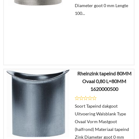
Diameter goot 0 mm Lengte
100...
Rheinzink tapeind 80MM
€
4,43
Ovaal 0,80 L=80MM
€
3,34
1620000500
Details
Soort Tapeind dakgoot
Uitvoering Walsblank Type
In
Ovaal Vorm Mastgoot
winkelmand
(halfrond) Materiaal tapeind
Zink Diameter goot 0 mm