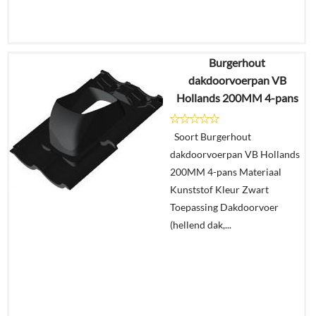
Burgerhout
€
14,04
dakdoorvoerpan VB
€
8,21
Hollands 200MM 4-pans
Details
Soort Burgerhout
dakdoorvoerpan VB Hollands
In
200MM 4-pans Materiaal
winkelmand
Kunststof Kleur Zwart
Toepassing Dakdoorvoer
(hellend dak,...