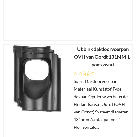
Ubbink dakdoorvoerpan
€
78,95
OVH van Oordt 131MM 1-
€
66,32
pans zwart
Details
Spprt Dakdoorvoerpan
Materiaal Kunststof Type
In
dakpan Opnieuw verbeterde
winkelmand
Hollandse van Oordt (OVH
van Oordt) Systeemdiameter
131 mm Aantal pannen 1
Horizontale...