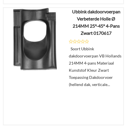
Ubbink dakdoorvoerpan
€
33,90
Verbeterde Holle Ø
€
21,83
214MM 25°-45° 4-Pans
Zwart 0170617
Details
Soort Ubbink
In
dakdoorvoerpan VB Hollands
winkelmand
214MM 4-pans Materiaal
Kunststof Kleur Zwart
Toepassing Dakdoorvoer
(hellend dak, verticale...