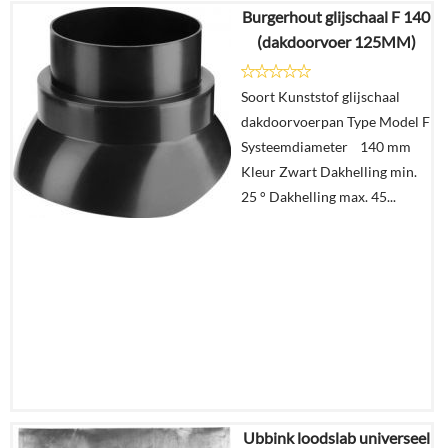
Burgerhout glijschaal F 140
€
59,41
(dakdoorvoer 125MM)
€
49,91
Soort Kunststof glijschaal
Details
dakdoorvoerpan Type Model F
Systeemdiameter 140 mm
In
Kleur Zwart Dakhelling min.
winkelmand
25 ° Dakhelling max. 45...
Ubbink loodslab universeel
€
10,87