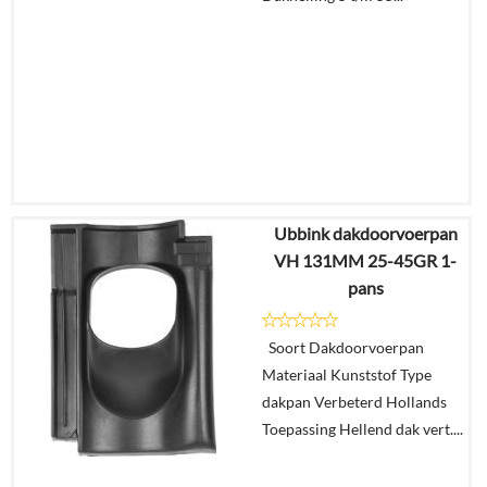
Ubbink dakdoorvoerpan
€
22,87
VH 131MM 25-45GR 1-
€
16,52
pans
Details
Soort Dakdoorvoerpan
Materiaal Kunststof Type
In
dakpan Verbeterd Hollands
winkelmand
Toepassing Hellend dak vert....