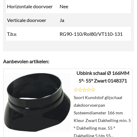
Horizontale doorvoer
Nee
Verticale doorvoer
Ja
T.b.v.
RG90-110/Rol80/VT110-131
Aanbevolen artikelen:
Ubbink schaal Ø 166MM
5°- 55° Zwart 0148371
Soort Kunststof glijschaal
dakdoorvoerpan
Systeemdiameter 166 mm
Kleur Zwart Dakhelling min. 5
° Dakhelling max. 55 °
Dakhelling 5 t/m 55...