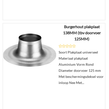
Burgerhout plakplaat
€
10,87
138MM (tbv doorvoer
€
7,87
125MM)
Details
Soort Plakplaat universeel
Materiaal plakplaat
In
Aluminium Vorm Rond
winkelmand
Diameter doorvoer 125 mm
Met beschermingsdeksel voor
inloop Nee Met...