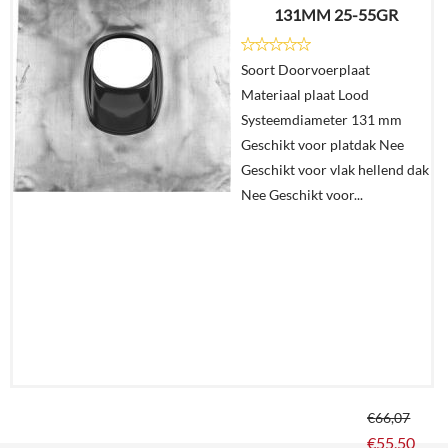
131MM 25-55GR
€
7,87
Soort Doorvoerplaat
Details
Materiaal plaat Lood
Systeemdiameter 131 mm
In
Geschikt voor platdak Nee
winkelmand
Geschikt voor vlak hellend dak
Nee Geschikt voor...
€
66,07
€
55,50