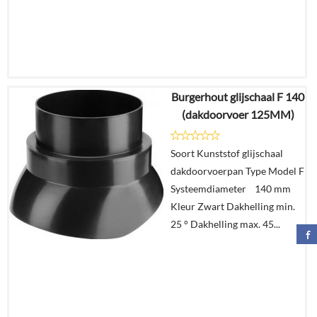
Burgerhout glijschaal F 140
€
34,55
(dakdoorvoer 125MM)
€
23,49
Soort Kunststof glijschaal
Details
dakdoorvoerpan Type Model F
Systeemdiameter 140 mm
In
Kleur Zwart Dakhelling min.
winkelmand
25 ° Dakhelling max. 45...