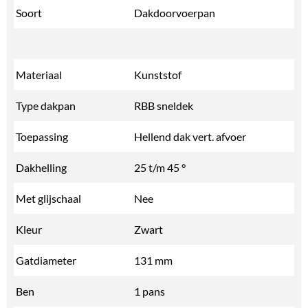
Soort
Dakdoorvoerpan
Materiaal
Kunststof
Type dakpan
RBB sneldek
Toepassing
Hellend dak vert. afvoer
Dakhelling
25 t/m 45 °
Met glijschaal
Nee
Kleur
Zwart
Gatdiameter
131 mm
Ben
1 pans