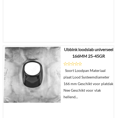
Ubbink loodslab universeel
€
24,08
166MM 25-45GR
€
20,23
Soort Loodpan Materiaal
Details
plaat Lood Systeemdiameter
166 mm Geschikt voor platdak
In
Nee Geschikt voor vlak
winkelmand
hellend...