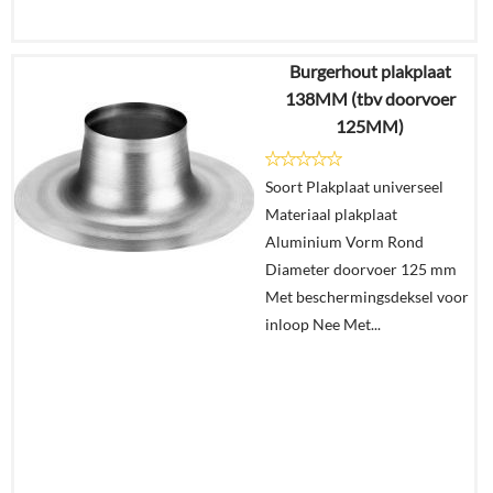
Burgerhout plakplaat
€
161,75
138MM (tbv doorvoer
€
94,63
125MM)
Details
Soort Plakplaat universeel
Materiaal plakplaat
In
Aluminium Vorm Rond
winkelmand
Diameter doorvoer 125 mm
Met beschermingsdeksel voor
inloop Nee Met...