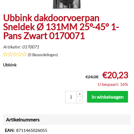
Ubbink dakdoorvoerpan
Sneldek Ø 131MM 25°-45° 1-
Pans Zwart 0170071
Artikelnr:
0170071
(0 Beoordelingen)
Ubbink
€
20,23
€
24,08
U bespaart: 16%
+
In winkelwagen
-
Artikelnummers
EAN:
8711465026055