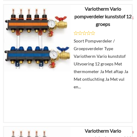
Variotherm Vario
€
1.445,54
pompverdeler kunststof 12
€
1.089,93
groeps
Details
Soort Pompverdeler /
Groepsverdeler Type
In
Variotherm Vario kunststof
winkelmand
Uitvoering 12 groeps Met
thermometer Ja Met aftap Ja
Met ontluchting Ja Met vul
en...
Variotherm Vario
€
1.234,20