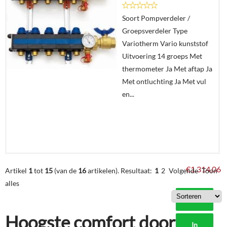
Soort Pompverdeler /
In
Groepsverdeler Type
winkelmand
Variotherm Vario kunststof
Uitvoering 14 groeps Met
thermometer Ja Met aftap Ja
Met ontluchting Ja Met vul
en...
€
1.314,06
Artikel
1
tot
15
(van de
16
artikelen).
Resultaat:
1
2
Volgende
Toon
alles
Details
Hoogste comfort door
In