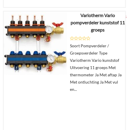
Variotherm Vario
€
1.154,34
pompverdeler kunststof 11
groeps
Details
Soort Pompverdeler /
In
Groepsverdeler Type
winkelmand
Variotherm Vario kunststof
Uitvoering 11 groeps Met
thermometer Ja Met aftap Ja
Met ontluchting Ja Met vul
en...