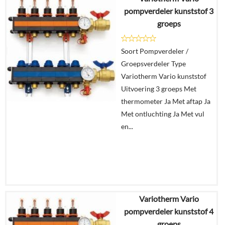
€
863,88
pompverdeler kunststof 3
groeps
Details
Soort Pompverdeler /
In
Groepsverdeler Type
winkelmand
Variotherm Vario kunststof
Uitvoering 3 groeps Met
thermometer Ja Met aftap Ja
Met ontluchting Ja Met vul
en...
Variotherm Vario
€
911,43
pompverdeler kunststof 4
groeps