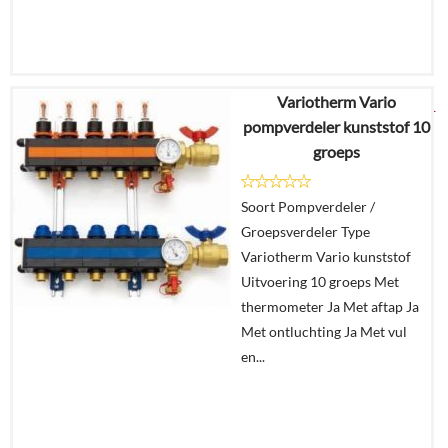
Variotherm Vario
€
1.114,41
pompverdeler kunststof 10
groeps
Details
Soort Pompverdeler /
In
Groepsverdeler Type
winkelmand
Variotherm Vario kunststof
Uitvoering 10 groeps Met
thermometer Ja Met aftap Ja
Met ontluchting Ja Met vul
en...