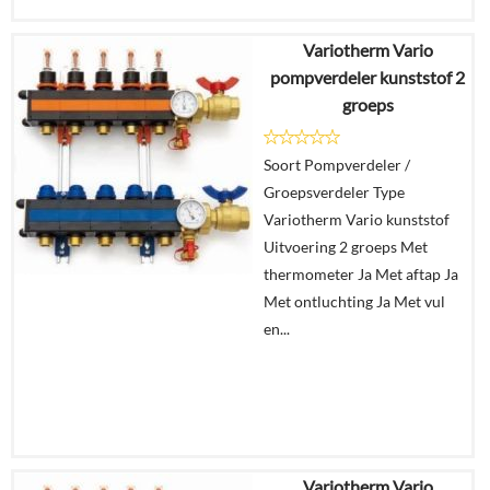
Variotherm Vario
€
574,75
pompverdeler kunststof 2
€
546,01
groeps
Details
Soort Pompverdeler /
Groepsverdeler Type
In
Variotherm Vario kunststof
winkelmand
Uitvoering 2 groeps Met
thermometer Ja Met aftap Ja
Met ontluchting Ja Met vul
en...
Variotherm Vario