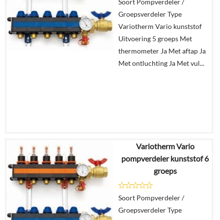
Soort Pompverdeler /
In
Groepsverdeler Type
winkelmand
Variotherm Vario kunststof
Uitvoering 5 groeps Met
thermometer Ja Met aftap Ja
Met ontluchting Ja Met vul...
Variotherm Vario
€
954,69
pompverdeler kunststof 6
groeps
Details
Soort Pompverdeler /
In
Groepsverdeler Type
winkelmand