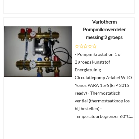
Variotherm
€
112,70
Pompmikroverdeler
messing 2 groeps
Details
- Pompmikrostation 1 of
In
2 groeps kunststof
winkelmand
Energiezuinig -
Circulatiepomp A-label WILO
Yonos PARA 15/6 (ErP 2015
ready) - Thermostatisch
ventiel (thermostaatknop los
bij bestellen) -
Temperatuurbegrenzer 60*C...