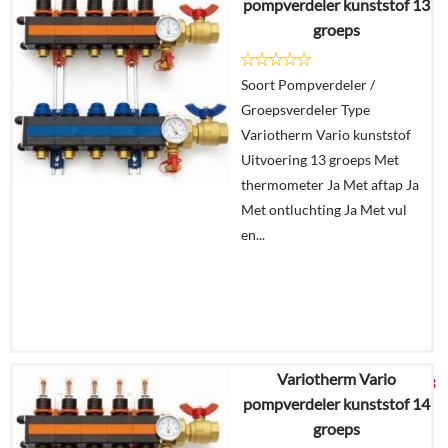
pompverdeler kunststof 13
groeps
Details
Soort Pompverdeler /
In
Groepsverdeler Type
winkelmand
Variotherm Vario kunststof
Uitvoering 13 groeps Met
thermometer Ja Met aftap Ja
Met ontluchting Ja Met vul
en...
Variotherm Vario
€
1.274,13
pompverdeler kunststof 14
groeps
Details