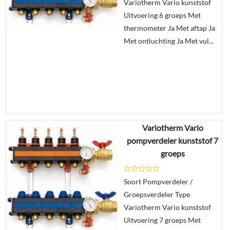
Variotherm Vario kunststof
Uitvoering 6 groeps Met
thermometer Ja Met aftap Ja
Met ontluchting Ja Met vul...
Variotherm Vario
€
994,62
pompverdeler kunststof 7
groeps
Details
Soort Pompverdeler /
In
Groepsverdeler Type
winkelmand
Variotherm Vario kunststof
Uitvoering 7 groeps Met