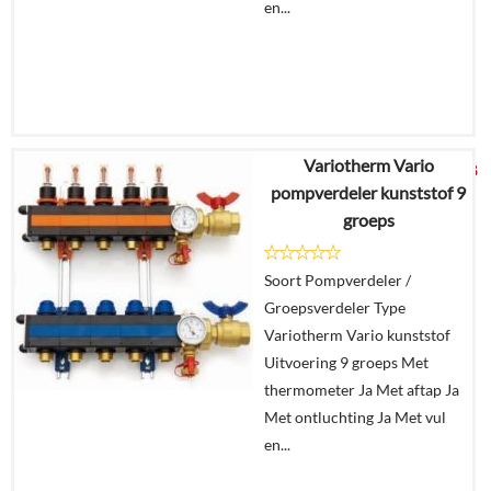
en...
Variotherm Vario
€
1.074,48
pompverdeler kunststof 9
groeps
Details
Soort Pompverdeler /
In
Groepsverdeler Type
winkelmand
Variotherm Vario kunststof
Uitvoering 9 groeps Met
thermometer Ja Met aftap Ja
Met ontluchting Ja Met vul
en...