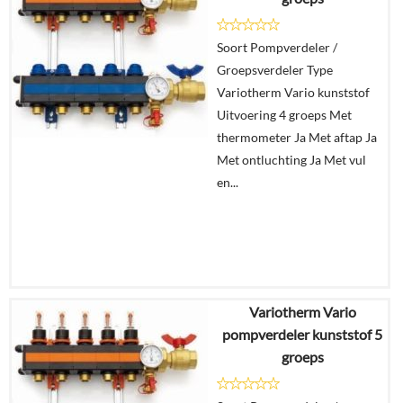
Details
Soort Pompverdeler /
In
Groepsverdeler Type
winkelmand
Variotherm Vario kunststof
Uitvoering 4 groeps Met
thermometer Ja Met aftap Ja
Met ontluchting Ja Met vul
en...
Variotherm Vario
€
914,76
pompverdeler kunststof 5
groeps
Details