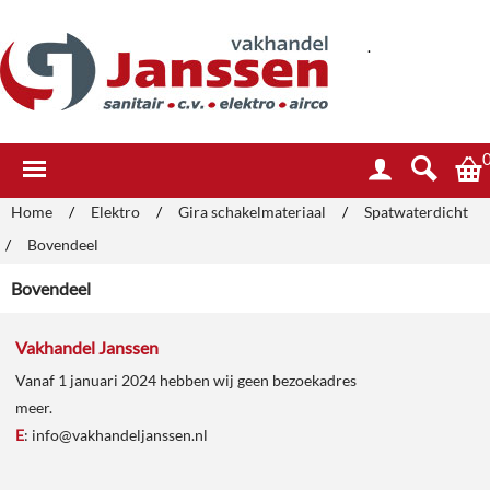
.
Home
/
Elektro
/
Gira schakelmateriaal
/
Spatwaterdicht
/
Bovendeel
Bovendeel
Vakhandel Janssen
Vanaf 1 januari 2024 hebben wij geen bezoekadres
meer.
E
:
info@vakhandeljanssen.nl