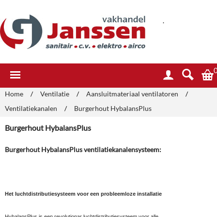
.
Home
/
Ventilatie
/
Aansluitmateriaal ventilatoren
/
Ventilatiekanalen
/
Burgerhout HybalansPlus
Burgerhout HybalansPlus
Burgerhout HybalansPlus ventilatiekanalensysteem:
Het luchtdistributiesysteem voor een probleemloze installatie
HybalansPlus is een revolutionar luchtdistributiesysteem voor alle