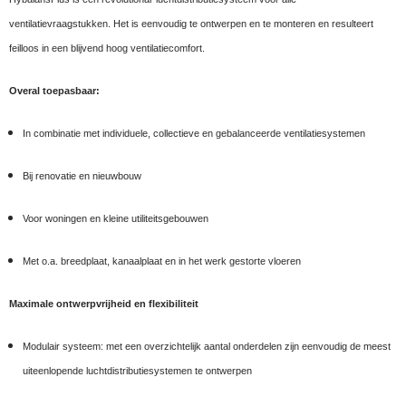
ventilatievraagstukken. Het is eenvoudig te ontwerpen en te monteren en resulteert
feilloos in een blijvend hoog ventilatiecomfort.
Overal toepasbaar:
In combinatie met individuele, collectieve en gebalanceerde ventilatiesystemen
Bij renovatie en nieuwbouw
Voor woningen en kleine utiliteitsgebouwen
Met o.a. breedplaat, kanaalplaat en in het werk gestorte vloeren
Maximale ontwerpvrijheid en flexibiliteit
Modulair systeem: met een overzichtelijk aantal onderdelen zijn eenvoudig de meest
uiteenlopende luchtdistributiesystemen te ontwerpen