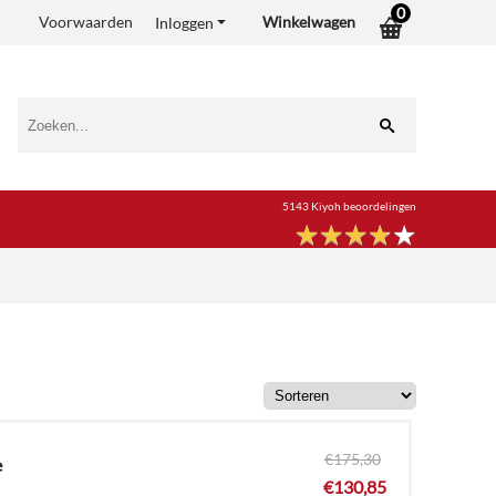
0
Voorwaarden
Winkelwagen
Inloggen
5143 Kiyoh beoordelingen
★
★
★
★
★
★
★
★
★
★
€
175,30
e
€
130,85