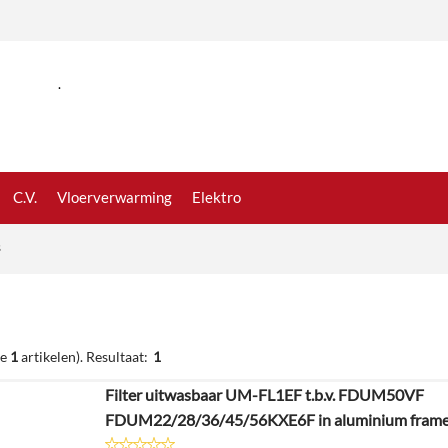
.
C.V.
Vloerverwarming
Elektro
s
de
1
artikelen).
Resultaat:
1
Filter uitwasbaar UM-FL1EF t.b.v. FDUM50VF
FDUM22/28/36/45/56KXE6F in aluminium fram