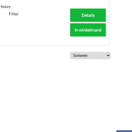
eavy
 Filter
Details
In winkelmand