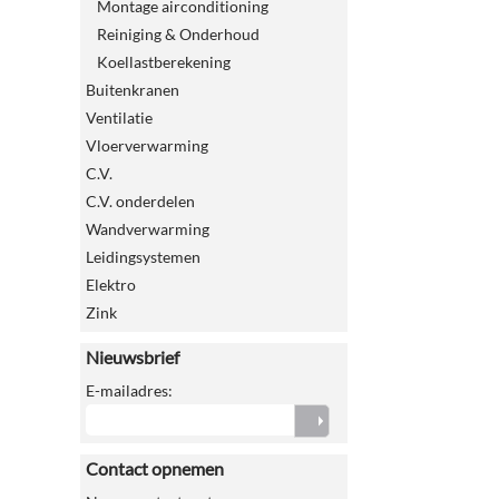
Montage airconditioning
Reiniging & Onderhoud
Koellastberekening
Buitenkranen
Ventilatie
Vloerverwarming
C.V.
C.V. onderdelen
Wandverwarming
Leidingsystemen
Elektro
Zink
Nieuwsbrief
E-mailadres:
Contact opnemen