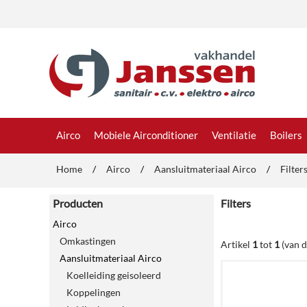
Airco
Mobiele Airconditioner
Ventilatie
Boilers
Home
/
Airco
/
Aansluitmateriaal Airco
/
Filter
Producten
Filters
Airco
Omkastingen
Artikel
1
tot
1
(van 
Aansluitmateriaal Airco
Koelleiding geisoleerd
Koppelingen