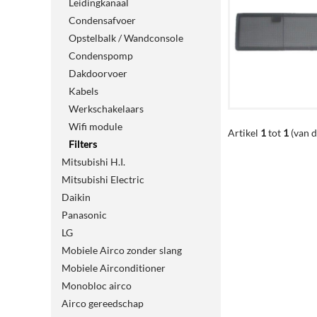
Leidingkanaal
Condensafvoer
Opstelbalk / Wandconsole
Condenspomp
Dakdoorvoer
Kabels
Werkschakelaars
Wifi module
Artikel
1
tot
1
(van 
Filters
Mitsubishi H.I.
Mitsubishi Electric
Daikin
Panasonic
LG
Mobiele Airco zonder slang
Mobiele Airconditioner
Monobloc airco
Airco gereedschap