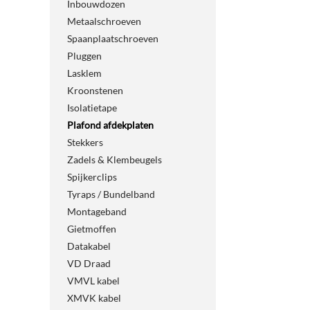
Inbouwdozen
Metaalschroeven
Spaanplaatschroeven
Pluggen
Lasklem
Kroonstenen
Isolatietape
Plafond afdekplaten
Stekkers
Zadels & Klembeugels
Spijkerclips
Tyraps / Bundelband
Montageband
Gietmoffen
Datakabel
VD Draad
VMVL kabel
XMVK kabel