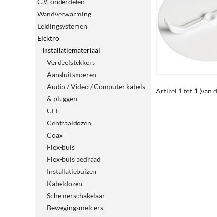
C.V. onderdelen
Wandverwarming
Leidingsystemen
Elektro
Installatiemateriaal
Verdeelstekkers
Aansluitsnoeren
Audio / Video / Computer kabels
Artikel
1
tot
1
(van 
& pluggen
CEE
Centraaldozen
Coax
Flex-buis
Flex-buis bedraad
Installatiebuizen
Kabeldozen
Schemerschakelaar
Bewegingsmelders