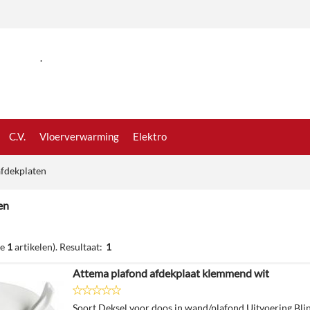
.
C.V.
Vloerverwarming
Elektro
afdekplaten
en
de
1
artikelen).
Resultaat:
1
Attema plafond afdekplaat klemmend wit
Soort Deksel voor doos in wand/plafond Uitvoering Bli