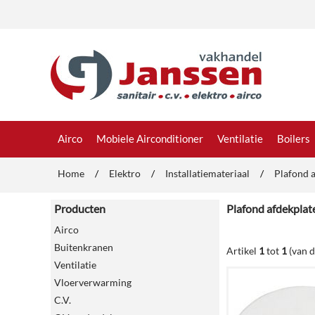
Airco
Mobiele Airconditioner
Ventilatie
Boilers
Home
/
Elektro
/
Installatiemateriaal
/
Plafond 
Producten
Plafond afdekplat
Airco
Buitenkranen
Artikel
1
tot
1
(van 
Ventilatie
Vloerverwarming
C.V.