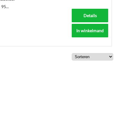
95...
Details
In winkelmand