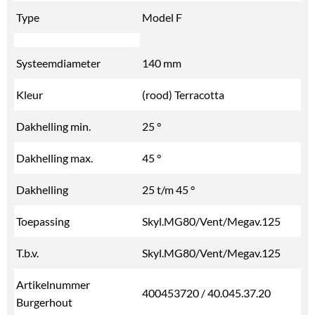
Type
Model F
Systeemdiameter
140 mm
Kleur
(rood) Terracotta
Dakhelling min.
25 °
Dakhelling max.
45 °
Dakhelling
25 t/m 45 °
Toepassing
Skyl.MG80/Vent/Megav.125
T.b.v.
Skyl.MG80/Vent/Megav.125
Artikelnummer
400453720 / 40.045.37.20
Burgerhout