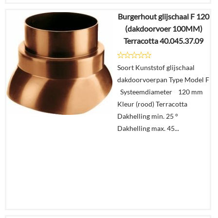
Burgerhout glijschaal F 120
€
24,08
(dakdoorvoer 100MM)
€
20,23
Terracotta 40.045.37.09
Details
Soort Kunststof glijschaal
dakdoorvoerpan Type Model F
In
Systeemdiameter 120 mm
winkelmand
Kleur (rood) Terracotta
Dakhelling min. 25 °
Dakhelling max. 45...