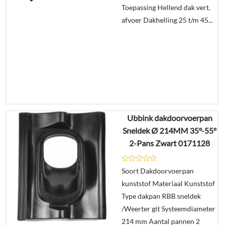
Toepassing Hellend dak vert.
afvoer Dakhelling 25 t/m 45...
Ubbink dakdoorvoerpan
€
26,79
Sneldek Ø 214MM 35°-55°
€
16,99
2-Pans Zwart 0171128
Details
Soort Dakdoorvoerpan
kunststof Materiaal Kunststof
In
Type dakpan RBB sneldek
winkelmand
/Weerter git Systeemdiameter
214 mm Aantal pannen 2