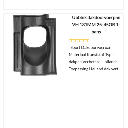
Ubbink dakdoorvoerpan
€
25,31
VH 131MM 25-45GR 1-
€
15,80
pans
Details
Soort Dakdoorvoerpan
Materiaal Kunststof Type
In
dakpan Verbeterd Hollands
winkelmand
Toepassing Hellend dak vert....