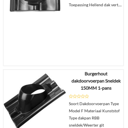
winkelmand
Toepassing Hellend dak vert....
Burgerhout
€
24,08
dakdoorvoerpan Sneldek
€
20,23
150MM 1-pans
Details
Soort Dakdoorvoerpan Type
Model F Materiaal Kunststof
In
Type dakpan RBB
winkelmand
sneldek/Weerter git