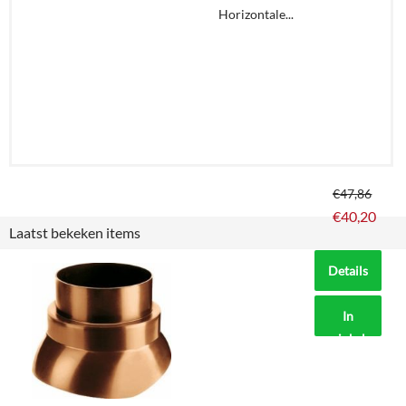
Horizontale...
€
47,86
€
40,20
Laatst bekeken items
Details
In
winkelmand