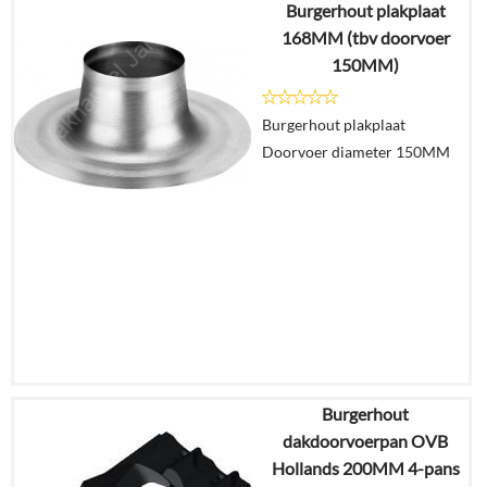
Burgerhout plakplaat
€
17,17
168MM (tbv doorvoer
€
10,04
150MM)
Details
Burgerhout plakplaat
Doorvoer diameter 150MM
In
winkelmand
Burgerhout
€
39,31
dakdoorvoerpan OVB
€
23,51
Hollands 200MM 4-pans