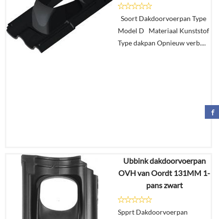
Details
Soort Dakdoorvoerpan Type
Model D Materiaal Kunststof
In
Type dakpan Opnieuw verb....
winkelmand
Ubbink dakdoorvoerpan
€
161,75
OVH van Oordt 131MM 1-
€
94,63
pans zwart
Details
Spprt Dakdoorvoerpan