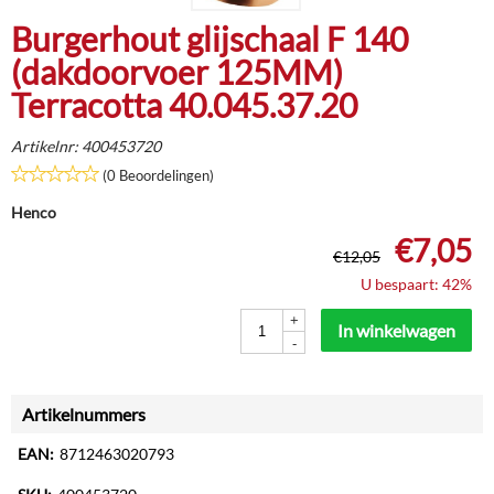
Burgerhout glijschaal F 140
(dakdoorvoer 125MM)
Terracotta 40.045.37.20
Artikelnr:
400453720
(0 Beoordelingen)
Henco
€
7,05
€
12,05
U bespaart: 42%
+
In winkelwagen
-
Artikelnummers
EAN:
8712463020793