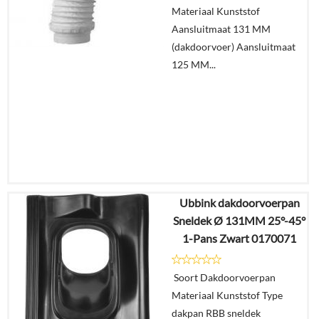
Materiaal Kunststof
winkelmand
Aansluitmaat 131 MM
(dakdoorvoer) Aansluitmaat
125 MM...
Ubbink dakdoorvoerpan
€
23,16
Sneldek Ø 131MM 25°-45°
€
17,91
1-Pans Zwart 0170071
Details
Soort Dakdoorvoerpan
Materiaal Kunststof Type
In
dakpan RBB sneldek