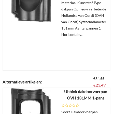
Materiaal Kunststof Type
In
dakpan Opnieuw verbeterde
winkelmand
Hollandse van Oordt (OVH
van Oordt) Systeemdiameter
131 mm Aantal pannen 1
Horizontale...
€
34,55
Alternatieve artikelen:
€
23,49
Ubbink dakdoorvoerpan
OVH 131MM 1-pans
Details
Soort Dakdoorvoerpan
In