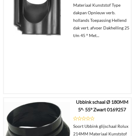
Materiaal Kunststof Type
winkelmand
dakpan Opnieuw verb.
hollands Toepassing Hellend
dak vert. afvoer Dakhelling 25
t/m 45 ° Met...
Ubbink schaal Ø 180MM
€
31,46
5°- 55° Zwart 0169257
€
26,43
Soort Ubbink glijschaal Rolux
Details
214MM Materiaal Kunststof