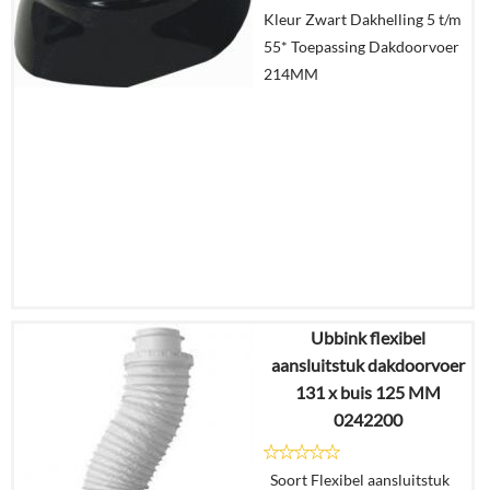
Kleur Zwart Dakhelling 5 t/m
In
55* Toepassing Dakdoorvoer
winkelmand
214MM
Ubbink flexibel
€
19,42
aansluitstuk dakdoorvoer
€
16,31
131 x buis 125 MM
0242200
Details
Soort Flexibel aansluitstuk
In