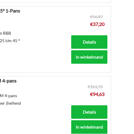
5° 1-Pans
€
56,87
€
37,20
an RBB
25 t/m 45 °
Details
In winkelmand
 4-pans
€
161,75
€
94,63
M 4-pans
er (hellend
Details
In winkelmand