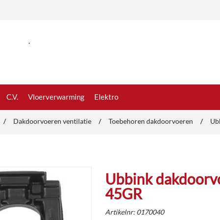
.
C.V.
Vloerverwarming
Elektro
/
Dakdoorvoeren ventilatie
/
Toebehoren dakdoorvoeren
/
Ub
Ubbink dakdoorv
45GR
Artikelnr:
0170040