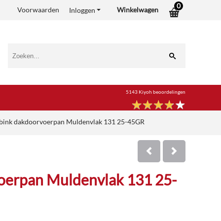
0
Voorwaarden
Winkelwagen
Inloggen
5143 Kiyoh beoordelingen
★
★
★
★
★
★
★
★
★
★
bink dakdoorvoerpan Muldenvlak 131 25-45GR
oerpan Muldenvlak 131 25-