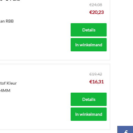
€
24,08
€
20,23
pan RBB
Details
In winkelmand
€
19,42
€
16,31
tof Kleur
 214MM
Details
In winkelmand