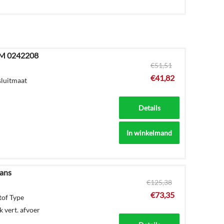
 MM 0242208
€
51,51
€
41,82
sluitmaat
Details
In winkelmand
ans
€
125,38
€
73,35
tof Type
 vert. afvoer