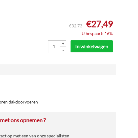
€
27,49
€
32,73
U bespaart: 16%
+
In winkelwagen
-
oren dakdoorvoeren
 met ons opnemen ?
ct op met een van onze specialisten