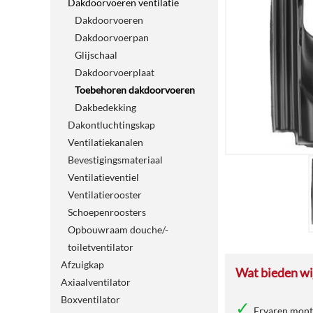
Dakdoorvoeren ventilatie
Dakdoorvoeren
Dakdoorvoerpan
Glijschaal
Dakdoorvoerplaat
Toebehoren dakdoorvoeren
Dakbedekking
Dakontluchtingskap
Ventilatiekanalen
Bevestigingsmateriaal
Ventilatieventiel
Ventilatierooster
Schoepenroosters
Opbouwraam douche/-
toiletventilator
Afzuigkap
Wat bieden wij
Axiaalventilator
Boxventilator
Ervaren mon