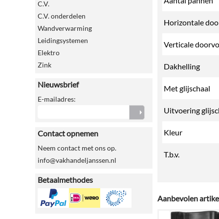
Aantal pannen
C.V.
C.V. onderdelen
Horizontale doo
Wandverwarming
Leidingsystemen
Verticale doorv
Elektro
Zink
Dakhelling
Nieuwsbrief
Met glijschaal
E-mailadres:
Uitvoering glijs
Kleur
Contact opnemen
Neem contact met ons op.
T.b.v.
info@vakhandeljanssen.nl
Betaalmethodes
Aanbevolen artike