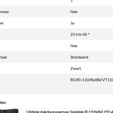
1
rvoer
Nee
oer
Ja
25 t/m 45 °
Nee
chaal
Standaard
Zwart
RG90-110/Rol80/VT11
len:
Ubbink dakdoorvoerpan Sneldek Ø 131MM 25°-4