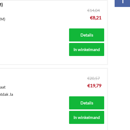
M)
€
14,04
€
8,21
MM)
Details
In winkelmand
€
20,57
€
19,79
aat
tdak Ja
Details
In winkelmand