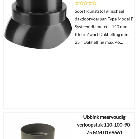
Soort Kunststof glijschaal
Details
dakdoorvoerpan Type Model F
Systeemdiameter 140 mm
In
Kleur Zwart Dakhelling min.
winkelmand
25 ° Dakhelling max. 45...
Ubbink meervoudig
€
10,87
verloopstuk 110-100-90-
€
7,87
75 MM 0169661