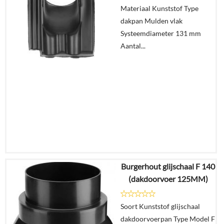
Details
Materiaal Kunststof Type
dakpan Mulden vlak
In
Systeemdiameter 131 mm
winkelmand
Aantal...
Burgerhout glijschaal F 140
€
32,73
(dakdoorvoer 125MM)
€
27,49
Soort Kunststof glijschaal
Details
dakdoorvoerpan Type Model F