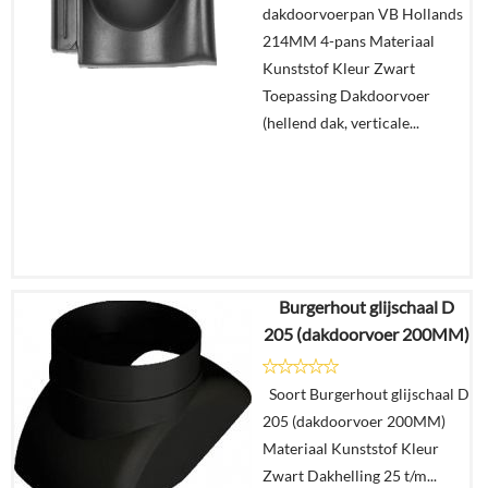
dakdoorvoerpan VB Hollands
winkelmand
214MM 4-pans Materiaal
Kunststof Kleur Zwart
Toepassing Dakdoorvoer
(hellend dak, verticale...
Burgerhout glijschaal D
€
59,41
205 (dakdoorvoer 200MM)
€
49,91
Soort Burgerhout glijschaal D
Details
205 (dakdoorvoer 200MM)
Materiaal Kunststof Kleur
In
Zwart Dakhelling 25 t/m...
winkelmand