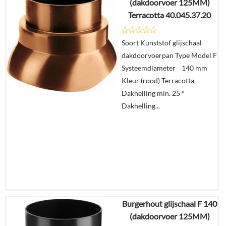
(dakdoorvoer 125MM)
€
8,69
Terracotta 40.045.37.20
Details
Soort Kunststof glijschaal
dakdoorvoerpan Type Model F
In
Systeemdiameter 140 mm
winkelmand
Kleur (rood) Terracotta
Dakhelling min. 25 °
Dakhelling...
Burgerhout glijschaal F 140
€
12,05
(dakdoorvoer 125MM)
€
7,05