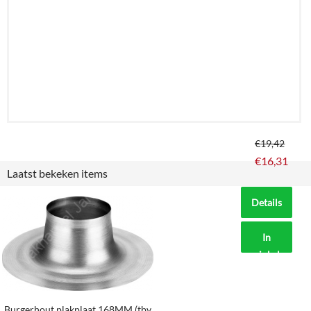
€
19,42
€
16,31
Laatst bekeken items
Details
In
winkelmand
Burgerhout plakplaat 168MM (tbv