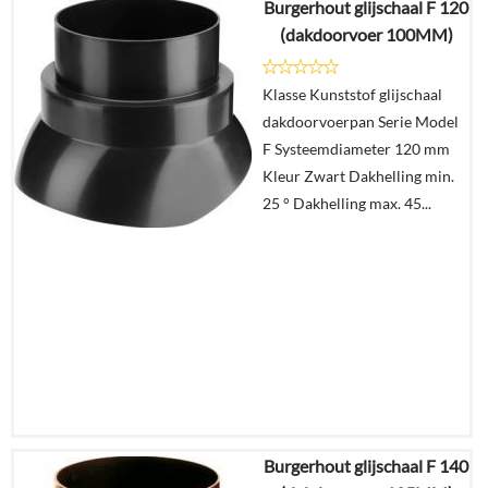
Burgerhout glijschaal F 120
€
20,57
(dakdoorvoer 100MM)
€
19,79
Klasse Kunststof glijschaal
Details
dakdoorvoerpan Serie Model
F Systeemdiameter 120 mm
In
Kleur Zwart Dakhelling min.
winkelmand
25 ° Dakhelling max. 45...
Burgerhout glijschaal F 140
€
14,85