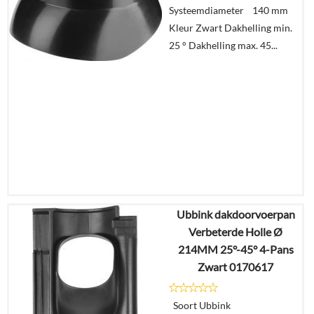
Systeemdiameter 140 mm
In
Kleur Zwart Dakhelling min.
winkelmand
25 ° Dakhelling max. 45...
Ubbink dakdoorvoerpan
€
10,87
Verbeterde Holle Ø
€
7,87
214MM 25°-45° 4-Pans
Zwart 0170617
Details
Soort Ubbink
In