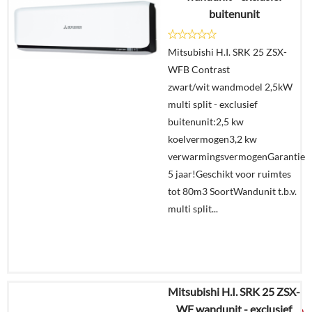
buitenunit
Details
Mitsubishi H.I. SRK 25 ZSX-
Offerte
WFB Contrast
aanvragen?
zwart/wit wandmodel 2,5kW
In
multi split - exclusief
winkelmand
buitenunit:2,5 kw
koelvermogen3,2 kw
verwarmingsvermogenGarantie
5 jaar!Geschikt voor ruimtes
tot 80m3 SoortWandunit t.b.v.
multi split...
Mitsubishi H.I. SRK 25 ZSX-
€
2.329,25
WF wandunit - exclusief
€
1.225,00