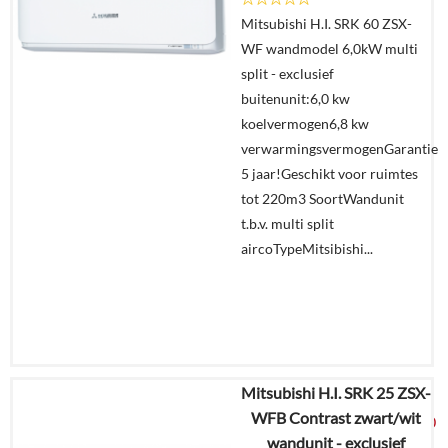
Details
Mitsubishi H.I. SRK 60 ZSX-
WF wandmodel 6,0kW multi
Offerte
split - exclusief
aanvragen?
buitenunit:6,0 kw
In
koelvermogen6,8 kw
winkelmand
verwarmingsvermogenGarantie
5 jaar!Geschikt voor ruimtes
tot 220m3 SoortWandunit
t.b.v. multi split
aircoTypeMitsibishi...
Mitsubishi H.I. SRK 25 ZSX-
€
2.730,97
WFB Contrast zwart/wit
€
1.439,00
wandunit - exclusief