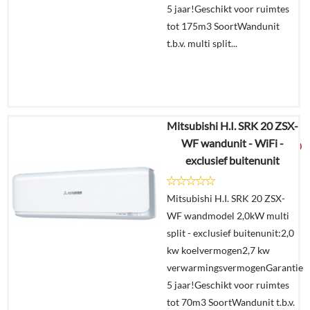
5 jaar!Geschikt voor ruimtes
tot 175m3 SoortWandunit
t.b.v. multi split...
Mitsubishi H.I. SRK 20 ZSX-
€
3.055,25
WF wandunit - WiFi -
€
1.599,00
exclusief buitenunit
Details
Mitsubishi H.I. SRK 20 ZSX-
WF wandmodel 2,0kW multi
Offerte
split - exclusief buitenunit:2,0
aanvragen?
kw koelvermogen2,7 kw
In
verwarmingsvermogenGarantie
winkelmand
5 jaar!Geschikt voor ruimtes
tot 70m3 SoortWandunit t.b.v.