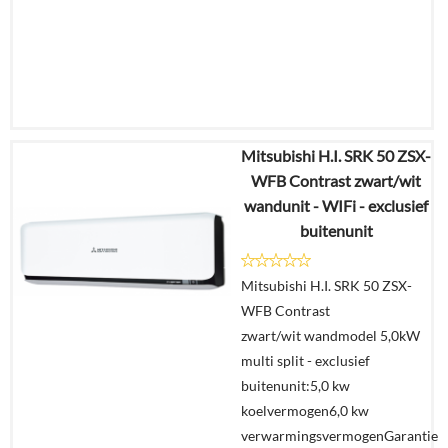
Mitsubishi H.I. SRK 50 ZSX-
€
1.742,40
WFB Contrast zwart/wit
€
919,00
wandunit - WIFi - exclusief
buitenunit
Details
Mitsubishi H.I. SRK 50 ZSX-
Offerte
WFB Contrast
aanvragen?
zwart/wit wandmodel 5,0kW
In
multi split - exclusief
winkelmand
buitenunit:5,0 kw
koelvermogen6,0 kw
verwarmingsvermogenGarantie