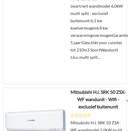
zwart/wit wandmodel 6,0kW
multi split - exclusief
buitenunit:6,1 kw
koelvermogen6,8 kw
verwarmingsvermogenGarantie
5 jaar!Geschikt voor ruimtes
tot 210m3 SoortWandunit
t.b.v. multi split...
Mitsubishi H.I. SRK 50 ZSX-
€
3.380,74
WF wandunit - Wifi -
€
1.779,00
exclusief buitenunit
Details
Mitsubishi H.I. SRK 50 ZSX-
WF wandmodel 5,0kW multi