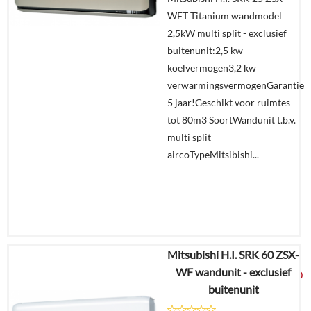
WFT Titanium wandmodel
Offerte
2,5kW multi split - exclusief
aanvragen?
buitenunit:2,5 kw
In
koelvermogen3,2 kw
winkelmand
verwarmingsvermogenGarantie
5 jaar!Geschikt voor ruimtes
tot 80m3 SoortWandunit t.b.v.
multi split
aircoTypeMitsibishi...
Mitsubishi H.I. SRK 60 ZSX-
€
2.329,25
WF wandunit - exclusief
€
1.225,00
buitenunit