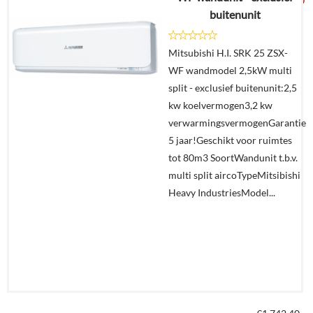
buitenunit
Details
Mitsubishi H.I. SRK 25 ZSX-
WF wandmodel 2,5kW multi
Offerte
split - exclusief buitenunit:2,5
aanvragen?
kw koelvermogen3,2 kw
In
verwarmingsvermogenGarantie
winkelmand
5 jaar!Geschikt voor ruimtes
tot 80m3 SoortWandunit t.b.v.
multi split aircoTypeMitsibishi
Heavy IndustriesModel...