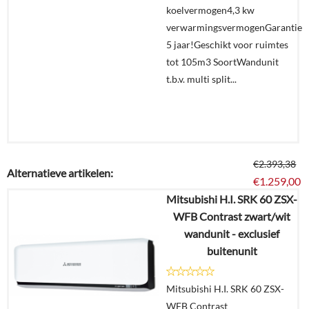
koelvermogen4,3 kw
verwarmingsvermogenGarantie
5 jaar!Geschikt voor ruimtes
tot 105m3 SoortWandunit
t.b.v. multi split...
€
2.393,38
Alternatieve artikelen:
€
1.259,00
Mitsubishi H.I. SRK 60 ZSX-
WFB Contrast zwart/wit
Details
wandunit - exclusief
buitenunit
Offerte
aanvragen?
Mitsubishi H.I. SRK 60 ZSX-
In
WFB Contrast
winkelmand