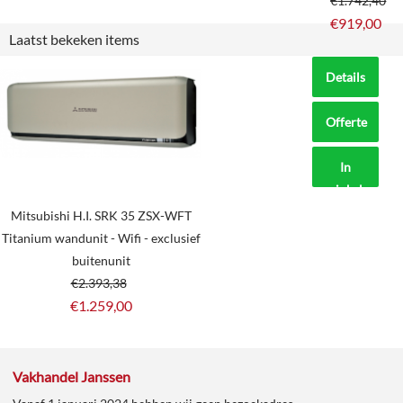
€
1.742,40
€
919,00
Laatst bekeken items
Details
Offerte
aanvragen?
In
winkelmand
Mitsubishi H.I. SRK 35 ZSX-WFT
Titanium wandunit - Wifi - exclusief
buitenunit
€
2.393,38
€
1.259,00
Vakhandel Janssen