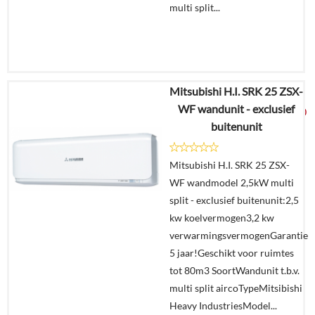
multi split...
Mitsubishi H.I. SRK 25 ZSX-
€
2.329,25
WF wandunit - exclusief
€
1.225,00
buitenunit
Details
Mitsubishi H.I. SRK 25 ZSX-
WF wandmodel 2,5kW multi
Offerte
split - exclusief buitenunit:2,5
aanvragen?
kw koelvermogen3,2 kw
In
verwarmingsvermogenGarantie
winkelmand
5 jaar!Geschikt voor ruimtes
tot 80m3 SoortWandunit t.b.v.
multi split aircoTypeMitsibishi
Heavy IndustriesModel...