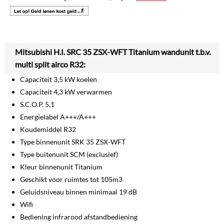
Mitsubishi H.I. SRC 35 ZSX-WFT Titanium wandunit t.b.v.
multi split airco R32:
Capaciteit 3,5 kW koelen
Capaciteit 4,3 kW verwarmen
S.C.O.P. 5,1
Energielabel A+++/A+++
Koudemiddel R32
Type binnenunit SRK 35 ZSX-WFT
Type buitenunit SCM (exclusief)
Kleur binnenunit Titanium
Geschikt voor ruimtes tot 105m3
Geluidsniveau binnen minimaal 19 dB
Wifi
Bediening infrarood afstandbediening