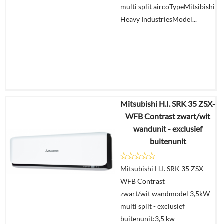
multi split aircoTypeMitsibishi
Heavy IndustriesModel...
Mitsubishi H.I. SRK 35 ZSX-
€
1.528,23
WFB Contrast zwart/wit
€
799,00
wandunit - exclusief
buitenunit
Details
Mitsubishi H.I. SRK 35 ZSX-
Offerte
WFB Contrast
aanvragen?
zwart/wit wandmodel 3,5kW
In
multi split - exclusief
winkelmand
buitenunit:3,5 kw