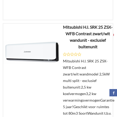
Mitsubishi H.I. SRK 25 ZSX-
€
3.055,25
WFB Contrast zwart/wit
€
1.599,00
wandunit - exclusief
buitenunit
Details
Mitsubishi H.I. SRK 25 ZSX-
Offerte
WFB Contrast
aanvragen?
zwart/wit wandmodel 2,5kW
In
multi split - exclusief
winkelmand
buitenunit:2,5 kw
koelvermogen3,2 kw
verwarmingsvermogenGarantie
5 jaar!Geschikt voor ruimtes
tot 80m3 SoortWandunit t.b.v.