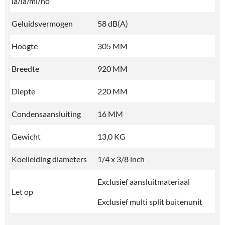
la/la/mi/ho
Geluidsvermogen
58 dB(A)
Hoogte
305 MM
Breedte
920 MM
Diepte
220 MM
Condensaansluiting
16 MM
Gewicht
13,0 KG
Koelleiding diameters
1/4 x 3/8 inch
Exclusief aansluitmateriaal
Let op
Exclusief multi split buitenunit