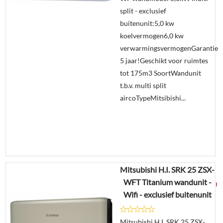
Offerte
split - exclusief
aanvragen?
buitenunit:5,0 kw
In
koelvermogen6,0 kw
winkelmand
verwarmingsvermogenGarantie
5 jaar!Geschikt voor ruimtes
tot 175m3 SoortWandunit
t.b.v. multi split
aircoTypeMitsibishi...
Mitsubishi H.I. SRK 25 ZSX-
€
2.411,53
WFT Titanium wandunit -
€
1.269,00
Wifi - exclusief buitenunit
Details
Mitsubishi H.I. SRK 25 ZSX-