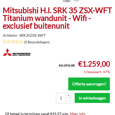
Mitsubishi H.I. SRK 35 ZSX-WFT
Titanium wandunit - Wifi -
exclusief buitenunit
Artikelnr:
SRK35ZSX-WFT
(0 Beoordelingen)
€
1.259,00
€
2.393,38
U bespaart: 47%
Offerte aanvragen?
+
In winkelwagen
-
Of betaal in termijnen vanaf
€
41,97
p/m.
Meer info