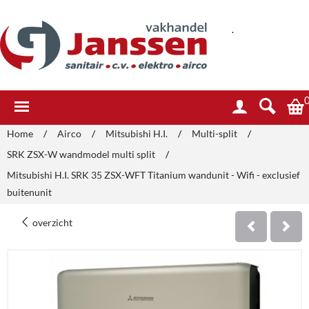
.
Home
/
Airco
/
Mitsubishi H.I.
/
Multi-split
/
SRK ZSX-W wandmodel multi split
/
Mitsubishi H.I. SRK 35 ZSX-WFT Titanium wandunit - Wifi - exclusief
buitenunit
overzicht