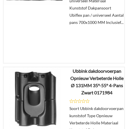
universeel Materiaal
Kunststof Dakpansoort
Ubiflex pan / universeel Aantal
pans 700x1000 MM Inclusief...
Ubbink dakdoorvoerpan
€
111,99
Opnieuw Verbeterde Holle
€
94,07
Ø 131MM 35°-55° 4-Pans
Zwart 0171984
Details
Soort Ubbink dakdoorvoerpan
In
kunststof Type Opnieuw
winkelmand
Verbeterde Holle Materiaal