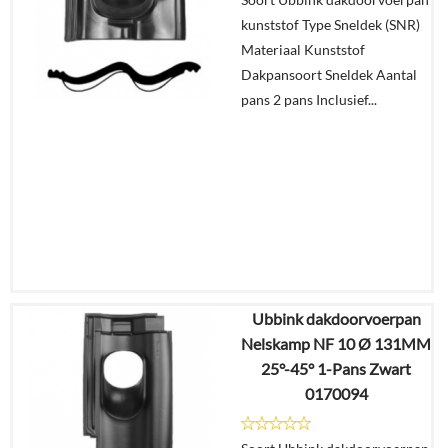
kunststof Type Sneldek (SNR)
In
Materiaal Kunststof
winkelmand
Dakpansoort Sneldek Aantal
pans 2 pans Inclusief...
Ubbink dakdoorvoerpan
€
57,32
Nelskamp NF 10 Ø 131MM
€
36,25
25°-45° 1-Pans Zwart
0170094
Details