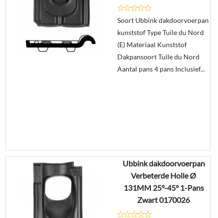
Details
Soort Ubbink dakdoorvoerpan
In
kunststof Type Tuile du Nord
winkelmand
(E) Materiaal Kunststof
Dakpansoort Tuile du Nord
Aantal pans 4 pans Inclusief...
Ubbink dakdoorvoerpan
€
83,61
Verbeterde Holle Ø
€
59,25
131MM 25°-45° 1-Pans
Zwart 0170026
Details