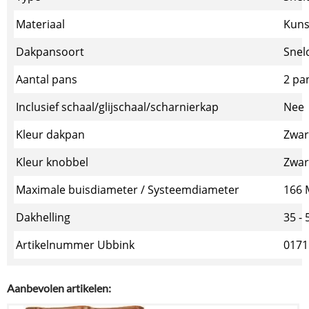
Materiaal
Kuns
Dakpansoort
Snel
Aantal pans
2 pa
Inclusief schaal/glijschaal/scharnierkap
Nee
Kleur dakpan
Zwar
Kleur knobbel
Zwar
Maximale buisdiameter / Systeemdiameter
166
Dakhelling
35 -
Artikelnummer Ubbink
0171
Aanbevolen artikelen: