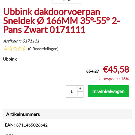
Ubbink dakdoorvoerpan
Sneldek Ø 166MM 35°-55° 2-
Pans Zwart 0171111
Artikelnr:
0171111
(0 Beoordelingen)
Ubbink
€
45,58
€
54,27
U bespaart: 16%
+
In winkelwagen
-
Artikelnummers
EAN:
8711465026642