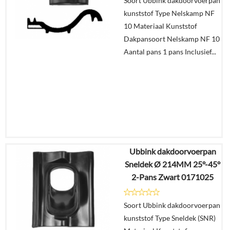
Soort Ubbink dakdoorvoerpan
In
kunststof Type Nelskamp NF
winkelmand
10 Materiaal Kunststof
Dakpansoort Nelskamp NF 10
Aantal pans 1 pans Inclusief...
Ubbink dakdoorvoerpan
€
46,59
Sneldek Ø 214MM 25°-45°
€
35,01
2-Pans Zwart 0171025
Details
Soort Ubbink dakdoorvoerpan
kunststof Type Sneldek (SNR)
In