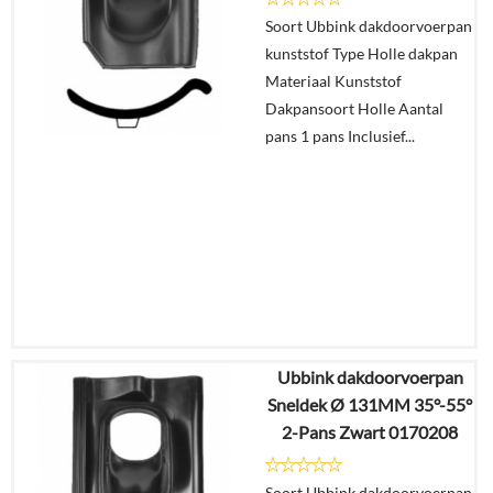
In
Soort Ubbink dakdoorvoerpan
winkelmand
kunststof Type Holle dakpan
Materiaal Kunststof
Dakpansoort Holle Aantal
pans 1 pans Inclusief...
Ubbink dakdoorvoerpan
€
32,73
Sneldek Ø 131MM 35°-55°
€
27,49
2-Pans Zwart 0170208
Details
Soort Ubbink dakdoorvoerpan