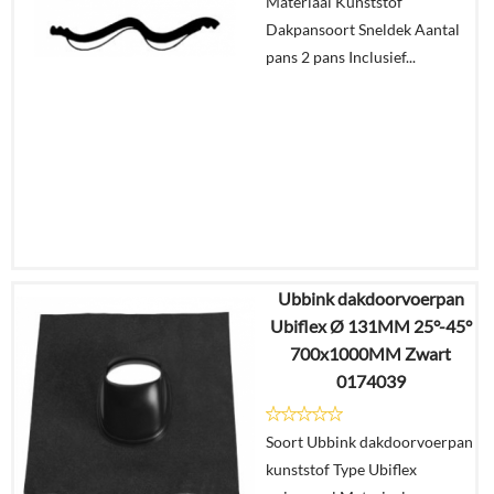
Materiaal Kunststof
winkelmand
Dakpansoort Sneldek Aantal
pans 2 pans Inclusief...
Ubbink dakdoorvoerpan
€
47,86
Ubiflex Ø 131MM 25°-45°
€
40,20
700x1000MM Zwart
0174039
Details
Soort Ubbink dakdoorvoerpan
In
kunststof Type Ubiflex
winkelmand