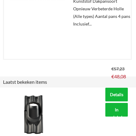
Kunststof Dakpansoort
Opnieuw Verbeterde Holle
(Alle types) Aantal pans 4 pans
Inclusief...
€
57,23
€
48,08
Laatst bekeken items
Details
In
winkelmand