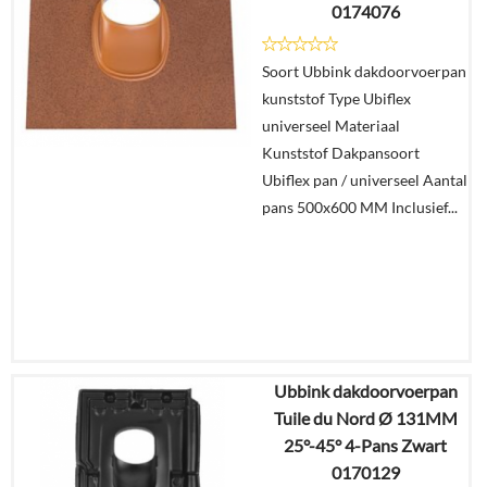
0174076
Details
Soort Ubbink dakdoorvoerpan
In
kunststof Type Ubiflex
winkelmand
universeel Materiaal
Kunststof Dakpansoort
Ubiflex pan / universeel Aantal
pans 500x600 MM Inclusief...
Ubbink dakdoorvoerpan
€
54,69
Tuile du Nord Ø 131MM
€
45,94
25°-45° 4-Pans Zwart
0170129