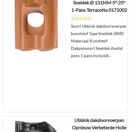
Sneldek Ø 131MM 5°-25°
€
26,43
1-Pans Terracotta 0171002
Details
Soort Ubbink dakdoorvoerpan
kunststof Type Sneldek (SNR)
In
Materiaal Kunststof
winkelmand
Dakpansoort Sneldek Aantal
pans 1 pans Inclusief...
Ubbink dakdoorvoerpan
€
31,46
Opnieuw Verbeterde Holle
€
26,43