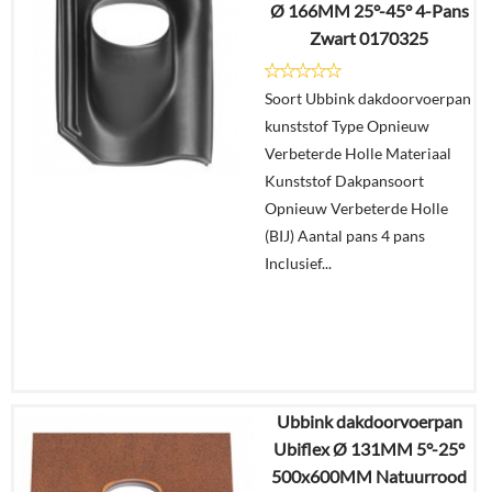
Ø 166MM 25°-45° 4-Pans
Zwart 0170325
Details
Soort Ubbink dakdoorvoerpan
In
kunststof Type Opnieuw
winkelmand
Verbeterde Holle Materiaal
Kunststof Dakpansoort
Opnieuw Verbeterde Holle
(BIJ) Aantal pans 4 pans
Inclusief...
Ubbink dakdoorvoerpan
€
57,23
Ubiflex Ø 131MM 5°-25°
€
48,08
500x600MM Natuurrood