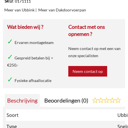
SKU:
0171111
Meer van Ubbink
|
Meer van Dakdoorvoerpan
Wat bieden wij ?
Contact met ons
opnemen ?
Ervaren montageteam
Neem contact op met een van
onze specialisten
Gespreid betalen bij >
€250.-
Neem contact op
Fysieke afhaallocatie
Beschrijving
Beoordelingen (0)
Soort
Ubbi
Type
Snel