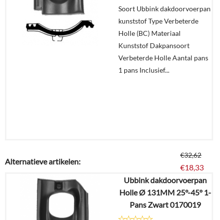
Soort Ubbink dakdoorvoerpan
In
kunststof Type Verbeterde
winkelmand
Holle (BC) Materiaal
Kunststof Dakpansoort
Verbeterde Holle Aantal pans
1 pans Inclusief...
€
32,62
Alternatieve artikelen:
€
18,33
Ubbink dakdoorvoerpan
Holle Ø 131MM 25°-45° 1-
Details
Pans Zwart 0170019