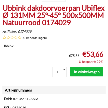
Ubbink dakdoorvoerpan Ubiflex
Ø 131MM 25°-45° 500x500MM
Natuurrood 0174029
Artikelnr:
0174029
(0 Beoordelingen)
Ubbink
€
53,66
€
75,36
U bespaart: 29%
+
In winkelwagen
-
Artikelnummers
EAN:
8713645123363
SKU:
0174029