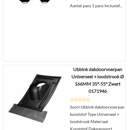
Aantal pans 1 pans Inclusief...
Ubbink dakdoorvoerpan
€
32,73
Universeel + loodstrook Ø
€
27,49
166MM 35°-55° Zwart
0171946
Details
Soort Ubbink dakdoorvoerpan
In
kunststof Type Universeel +
winkelmand
loodstrook Materiaal
Kunststof Dakpansoort