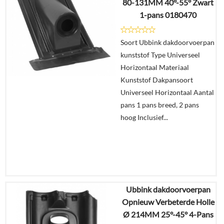
80-131MM 40°-55° Zwart
1-pans 0180470
Details
Soort Ubbink dakdoorvoerpan
In
kunststof Type Universeel
winkelmand
Horizontaal Materiaal
Kunststof Dakpansoort
Universeel Horizontaal Aantal
pans 1 pans breed, 2 pans
hoog Inclusief...
Ubbink dakdoorvoerpan
€
191,66
Opnieuw Verbeterde Holle
€
150,83
Ø 214MM 25°-45° 4-Pans