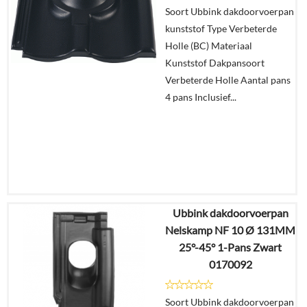
Soort Ubbink dakdoorvoerpan
In
kunststof Type Verbeterde
winkelmand
Holle (BC) Materiaal
Kunststof Dakpansoort
Verbeterde Holle Aantal pans
4 pans Inclusief...
Ubbink dakdoorvoerpan
€
69,39
Nelskamp NF 10 Ø 131MM
€
58,29
25°-45° 1-Pans Zwart
0170092
Details
Soort Ubbink dakdoorvoerpan