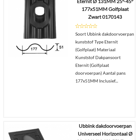
Eternit Ø 131MM 25°-45°
€
48,08
177x51MM Golfplaat
Zwart 0170143
Details
Soort Ubbink dakdoorvoerpan
In
kunststof Type Eternit
winkelmand
(Golfplaat) Materiaal
Kunststof Dakpansoort
Eternit (Golfplaat
doorvoerpan) Aantal pans
177x51MM Inclusief...
Ubbink dakdoorvoerpan
€
67,40
Universeel Horizontaal Ø
€
53,46