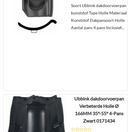
Soort Ubbink dakdoorvoerpan
winkelmand
kunststof Type Holle Materiaal
Kunststof Dakpansoort Holle
Aantal pans 4 pans Inclusief...
Ubbink dakdoorvoerpan
€
59,41
Verbeterde Holle Ø
€
49,91
166MM 35°-55° 4-Pans
Zwart 0171434
Details