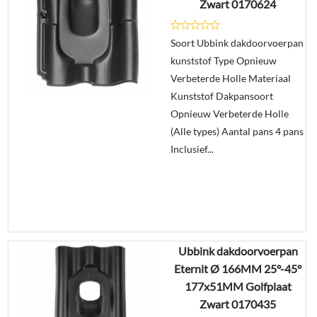
Zwart 0170624
Details
Soort Ubbink dakdoorvoerpan
In
kunststof Type Opnieuw
winkelmand
Verbeterde Holle Materiaal
Kunststof Dakpansoort
Opnieuw Verbeterde Holle
(Alle types) Aantal pans 4 pans
Inclusief...
Ubbink dakdoorvoerpan
€
57,23
Eternit Ø 166MM 25°-45°
€
48,08
177x51MM Golfplaat
Zwart 0170435
Details