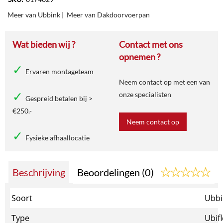
Meer van Ubbink
|
Meer van Dakdoorvoerpan
Wat bieden wij ?
Contact met ons
opnemen ?
Ervaren montageteam
Neem contact op met een van
onze specialisten
Gespreid betalen bij >
€250.-
Neem contact op
Fysieke afhaallocatie
Beschrijving
Beoordelingen (0)
Soort
Ubbi
Type
Ubif