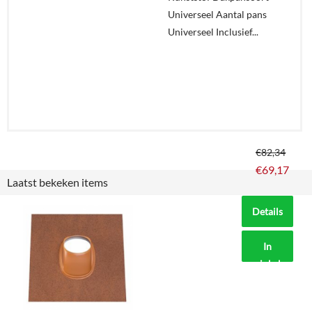
Universeel Aantal pans
Universeel Inclusief...
€
82,34
€
69,17
Laatst bekeken items
Details
In
winkelmand