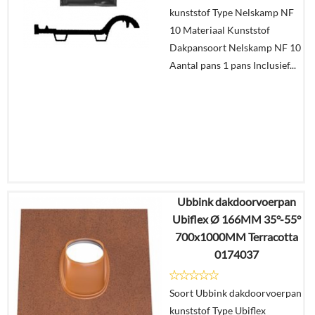
In
kunststof Type Nelskamp NF
winkelmand
10 Materiaal Kunststof
Dakpansoort Nelskamp NF 10
Aantal pans 1 pans Inclusief...
Ubbink dakdoorvoerpan
€
44,83
Ubiflex Ø 166MM 35°-55°
€
35,01
700x1000MM Terracotta
0174037
Details
Soort Ubbink dakdoorvoerpan
In
kunststof Type Ubiflex