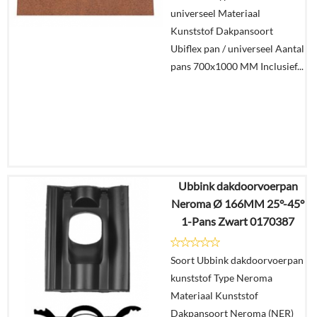
winkelmand
universeel Materiaal
Kunststof Dakpansoort
Ubiflex pan / universeel Aantal
pans 700x1000 MM Inclusief...
Ubbink dakdoorvoerpan
€
145,62
Neroma Ø 166MM 25°-45°
€
122,33
1-Pans Zwart 0170387
Details
Soort Ubbink dakdoorvoerpan
kunststof Type Neroma
In
Materiaal Kunststof
winkelmand
Dakpansoort Neroma (NER)