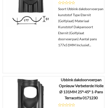
Soort Ubbink dakdoorvoerpan
In
kunststof Type Eternit
winkelmand
(Golfplaat) Materiaal
Kunststof Dakpansoort
Eternit (Golfplaat
doorvoerpan) Aantal pans
177x51MM Inclusief...
Ubbink dakdoorvoerpan
€
83,61
Opnieuw Verbeterde Holle
€
57,56
Ø 131MM 25°-45° 1-Pans
Terracotta 0171230
Details