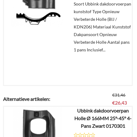
Soort Ubbink dakdoorvoerpan
In
kunststof Type Opnieuw
winkelmand
Verbeterde Holle (BIJ /
KDN206) Materiaal Kunststof
Dakpansoort Opnieuw
Verbeterde Holle Aantal pans
1 pans Inclusief...
€
31,46
Alternatieve artikelen:
€
26,43
Ubbink dakdoorvoerpan
Holle Ø 166MM 25°-45° 4-
Details
Pans Zwart 0170301
In