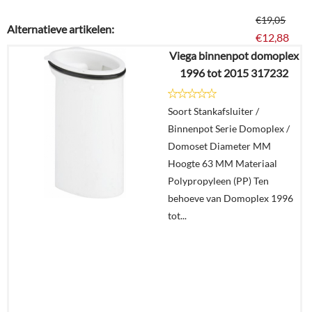
€
19,05
Alternatieve artikelen:
€
12,88
Viega binnenpot domoplex
1996 tot 2015 317232
Details
Soort Stankafsluiter /
In
Binnenpot Serie Domoplex /
winkelmand
Domoset Diameter MM
Hoogte 63 MM Materiaal
Polypropyleen (PP) Ten
behoeve van Domoplex 1996
tot...