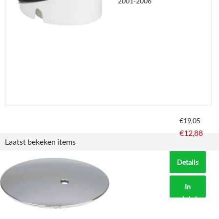
2001-2006
winkelmand
€
19,05
€
12,88
Laatst bekeken items
Details
In
winkelmand