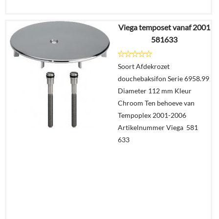
Viega temposet vanaf 2001
€
10,35
581633
€
7,27
Soort Afdekrozet
Details
douchebaksifon Serie 6958.99
Diameter 112 mm Kleur
In
Chroom Ten behoeve van
winkelmand
Tempoplex 2001-2006
Artikelnummer Viega 581
633