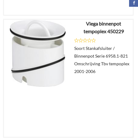
Viega binnenpot
€
13,82
tempoplex 450229
€
9,97
Soort Stankafsluiter /
Details
Binnenpot Serie 6958.1-821
Omschrijving Tbv tempoplex
In
2001-2006
winkelmand