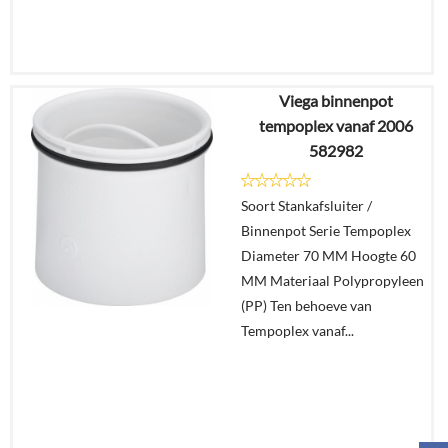
Viega binnenpot
€
46,57
tempoplex vanaf 2006
€
32,69
582982
Details
Soort Stankafsluiter /
Binnenpot Serie Tempoplex
In
Diameter 70 MM Hoogte 60
winkelmand
MM Materiaal Polypropyleen
(PP) Ten behoeve van
Tempoplex vanaf...