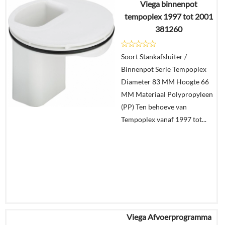
Viega binnenpot
€
20,72
tempoplex 1997 tot 2001
€
14,53
381260
Details
Soort Stankafsluiter /
Binnenpot Serie Tempoplex
In
Diameter 83 MM Hoogte 66
winkelmand
MM Materiaal Polypropyleen
(PP) Ten behoeve van
Tempoplex vanaf 1997 tot...
Viega Afvoerprogramma
€
15,23