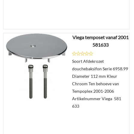
Viega temposet vanaf 2001
€
54,75
581633
€
38,45
Soort Afdekrozet
Details
douchebaksifon Serie 6958.99
Diameter 112 mm Kleur
In
Chroom Ten behoeve van
winkelmand
Tempoplex 2001-2006
Artikelnummer Viega 581
633