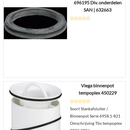
696195 Div. onderdelen
€
9,91
SAN | 632663
Details
In
winkelmand
Viega binnenpot
€
16,92
tempoplex 450229
€
11,58
Soort Stankafsluiter /
Details
Binnenpot Serie 6958.1-821
Omschrijving Tbv tempoplex
In