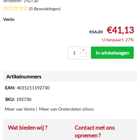
Artikelnr:
192730
(0 Beoordelingen)
Venlo
€
41,13
€
56,20
U bespaart: 27%
+
In winkelwagen
-
Artikelnummers
EAN:
4015211192730
SKU:
192730
Meer van Venlo
|
Meer van Onderdelen sifons
Wat bieden wij ?
Contact met ons
opnemen ?