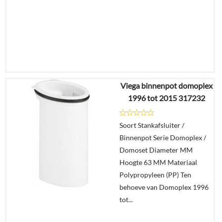
Viega binnenpot domoplex
€
15,23
1996 tot 2015 317232
€
9,91
Soort Stankafsluiter /
Details
Binnenpot Serie Domoplex /
Domoset Diameter MM
In
Hoogte 63 MM Materiaal
winkelmand
Polypropyleen (PP) Ten
behoeve van Domoplex 1996
tot...