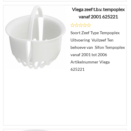
Viega zeef t.b.v. tempoplex
€
46,57
vanaf 2001 625221
€
32,69
Soort Zeef Type Tempoplex
Details
Uitvoering Vuilzeef Ten
behoeve van Sifon Tempoplex
In
vanaf 2001 tot 2006
winkelmand
Artikelnummer Viega
625221