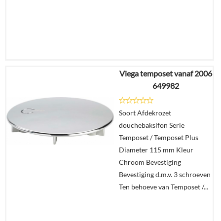
Viega temposet vanaf 2006
€
10,35
649982
€
7,27
Soort Afdekrozet
Details
douchebaksifon Serie
Temposet / Temposet Plus
In
Diameter 115 mm Kleur
winkelmand
Chroom Bevestiging
Bevestiging d.m.v. 3 schroeven
Ten behoeve van Temposet /...