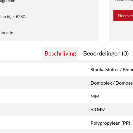
tageteam
Neem co
len bij > €250.-
llocatie
Beschrijving
Beoordelingen (0)
Stankafsluiter / Bin
Domoplex / Domose
MM
63 MM
Polypropyleen (PP)