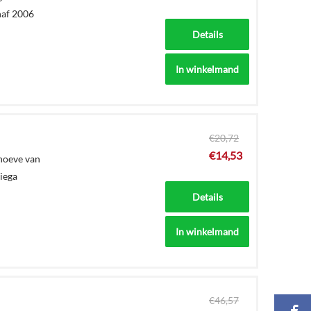
naf 2006
Details
In winkelmand
€
20,72
€
14,53
ehoeve van
Viega
Details
In winkelmand
€
46,57