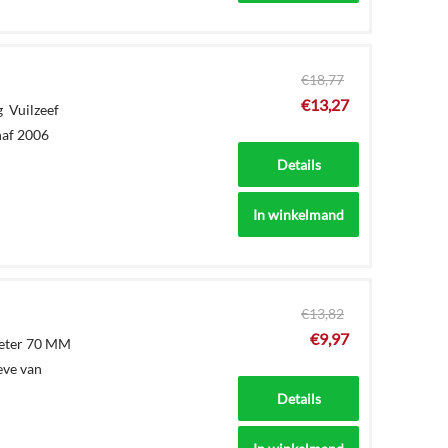
€
18,77
€
13,27
g Vuilzeef
naf 2006
Details
In winkelmand
€
13,82
€
9,97
meter 70 MM
eve van
Details