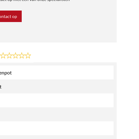
ntact op
nenpot
t