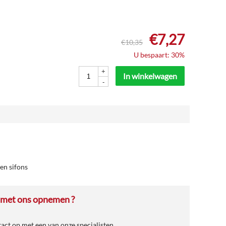
€
7,27
€
10,35
U bespaart: 30%
+
In winkelwagen
-
en sifons
 met ons opnemen ?
ct op met een van onze specialisten