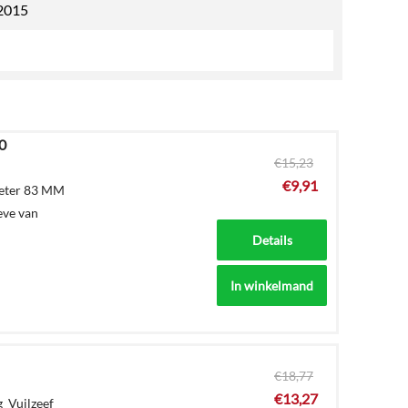
2015
0
€
15,23
€
9,91
meter 83 MM
eve van
Details
In winkelmand
€
18,77
€
13,27
g Vuilzeef