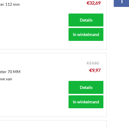
€
32,69
eter 112 mm
Details
In winkelmand
€
13,82
€
9,97
meter 70 MM
eve van
Details
In winkelmand