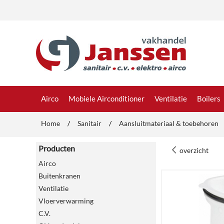
Airco
Mobiele Airconditioner
Ventilatie
Boilers
Home
/
Sanitair
/
Aansluitmateriaal & toebehoren
Producten
overzicht
Airco
Buitenkranen
Ventilatie
Vloerverwarming
C.V.