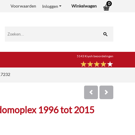
0
Voorwaarden
Winkelwagen
Inloggen
5143 Kiyoh beoordelingen
★
★
★
★
★
★
★
★
★
★
17232
domoplex 1996 tot 2015