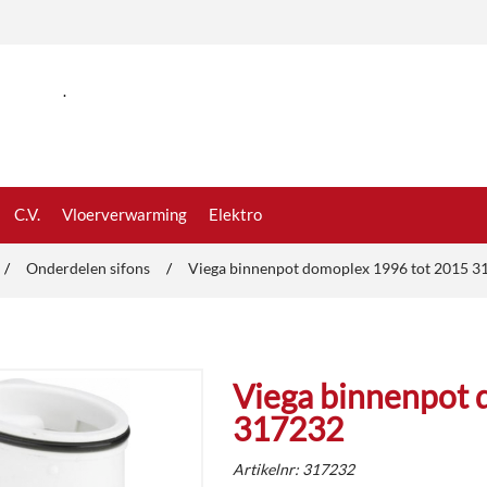
.
C.V.
Vloerverwarming
Elektro
/
Onderdelen sifons
/
Viega binnenpot domoplex 1996 tot 2015 3
Viega binnenpot 
317232
Artikelnr:
317232