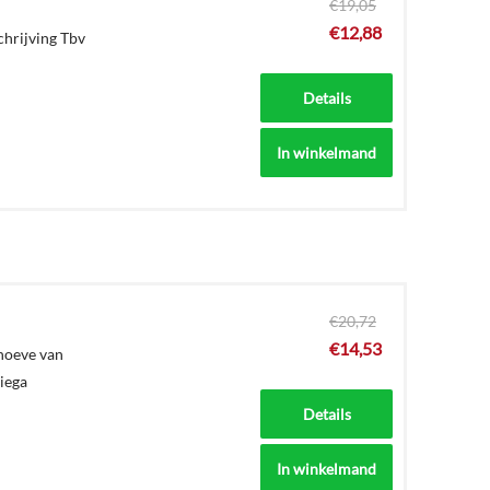
€
19,05
€
12,88
chrijving Tbv
Details
In winkelmand
€
20,72
€
14,53
ehoeve van
Viega
Details
In winkelmand