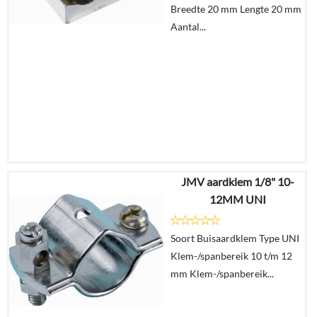
Breedte 20 mm Lengte 20 mm
Aantal...
JMV aardklem 1/8" 10-
€
5,17
12MM UNI
€
3,18
Soort Buisaardklem Type UNI
Details
Klem-/spanbereik 10 t/m 12
mm Klem-/spanbereik...
In
winkelmand