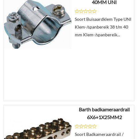
40MM UNI
€
4,61
Soort Buisaardklem Type UNI
Details
Klem-/spanbereik 38 t/m 40
mm Klem-/spanbereik...
In
winkelmand
Barth badkameraardrail
€
12,34
6X6+1X25MM2
€
6,82
Soort Badkameraardrail /
Details