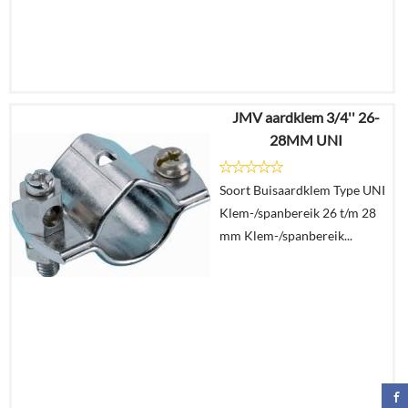
JMV aardklem 3/4'' 26-
€
8,68
28MM UNI
€
5,34
Soort Buisaardklem Type UNI
Details
Klem-/spanbereik 26 t/m 28
mm Klem-/spanbereik...
In
winkelmand