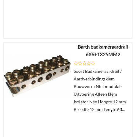
Barth badkameraardrail
€
3,71
6X6+1X25MM2
€
2,29
Soort Badkameraardrail /
Details
Aardverbindingsklem
Bouwvorm Niet modulair
In
Uitvoering Alleen klem
winkelmand
Isolator Nee Hoogte 12 mm
Breedte 12 mm Lengte 63...