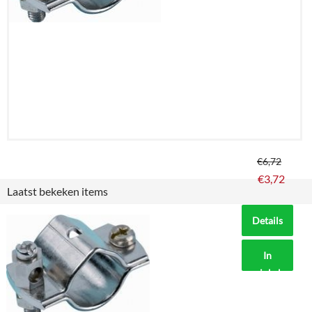
winkelmand
€
6,72
€
3,72
Laatst bekeken items
Details
In
winkelmand