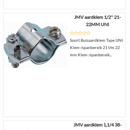
JMV aardklem 1/2'' 21-
€
9,06
22MM UNI
€
5,59
Soort Buisaardklem Type UNI
Details
Klem-/spanbereik 21 t/m 22
mm Klem-/spanbereik...
In
winkelmand
JMV aardklem 1,1/4 38-
€
8,34