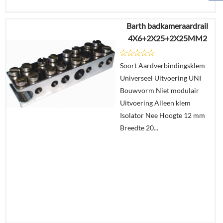
Barth badkameraardrail
€
9,23
4X6+2X25+2X25MM2
€
5,10
Soort Aardverbindingsklem
Details
Universeel Uitvoering UNI
Bouwvorm Niet modulair
In
Uitvoering Alleen klem
winkelmand
Isolator Nee Hoogte 12 mm
Breedte 20...