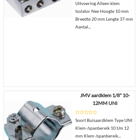
Uitvoering Alleen klem
In
Isolator Nee Hoogte 10 mm
winkelmand
Breedte 20 mm Lengte 37 mm
Aantal...
JMV aardklem 1/8" 10-
€
7,65
12MM UNI
€
4,71
Soort Buisaardklem Type UNI
Details
Klem-/spanbereik 10 t/m 12
mm Klem-/spanbereik...
In