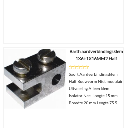
Barth aardverbindingsklem
€
6,72
1X6+1X16MM2 Half
€
3,72
Soort Aardverbindingsklem
Details
Half Bouwvorm Niet modulair
Uitvoering Alleen klem
In
Isolator Nee Hoogte 15 mm
winkelmand
Breedte 20 mm Lengte 75.5...