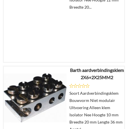
Breedte 20...
Barth aardverbindingsklem
€
46,73
2X6+2X25MM2
€
28,78
Soort Aardverbindingsklem
Details
Bouwvorm Niet modulair
Uitvoering Alleen klem
In
Isolator Nee Hoogte 10 mm
winkelmand
Breedte 20 mm Lengte 36 mm