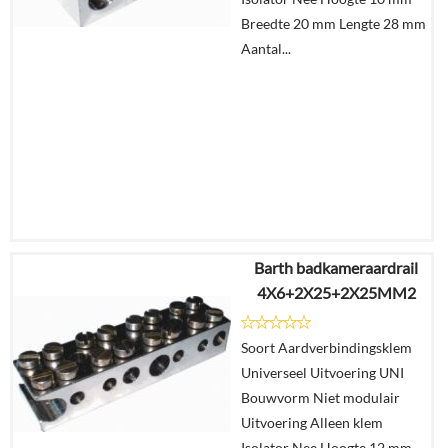
Breedte 20 mm Lengte 28 mm
Aantal...
Barth badkameraardrail
€
6,85
4X6+2X25+2X25MM2
€
4,22
Soort Aardverbindingsklem
Details
Universeel Uitvoering UNI
Bouwvorm Niet modulair
In
Uitvoering Alleen klem
winkelmand
Isolator Nee Hoogte 12 mm