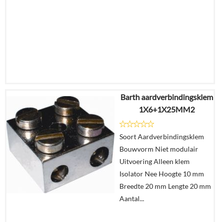
Barth aardverbindingsklem
€
7,26
1X6+1X25MM2
€
4,47
Soort Aardverbindingsklem
Details
Bouwvorm Niet modulair
Uitvoering Alleen klem
In
Isolator Nee Hoogte 10 mm
winkelmand
Breedte 20 mm Lengte 20 mm
Aantal...