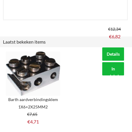
€
12,34
€
6,82
Laatst bekeken items
Details
In
winkelmand
Barth aardverbindingsklem
1X6+2X25MM2
€
7,65
€
4,71