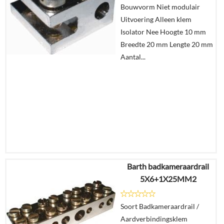
Bouwvorm Niet modulair
Uitvoering Alleen klem
In
Isolator Nee Hoogte 10 mm
winkelmand
Breedte 20 mm Lengte 20 mm
Aantal...
Barth badkameraardrail
€
5,17
5X6+1X25MM2
€
3,18
Soort Badkameraardrail /
Details
Aardverbindingsklem