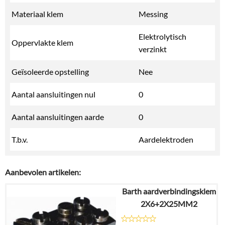
Materiaal klem
Messing
Elektrolytisch
Oppervlakte klem
verzinkt
Geïsoleerde opstelling
Nee
Aantal aansluitingen nul
0
Aantal aansluitingen aarde
0
T.b.v.
Aardelektroden
Aanbevolen artikelen:
Barth aardverbindingsklem
2X6+2X25MM2