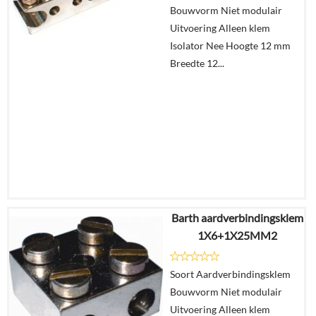
Bouwvorm Niet modulair
In
Uitvoering Alleen klem
winkelmand
Isolator Nee Hoogte 12 mm
Breedte 12...
Barth aardverbindingsklem
€
7,26
1X6+1X25MM2
€
4,47
Soort Aardverbindingsklem
Details
Bouwvorm Niet modulair
Uitvoering Alleen klem
In