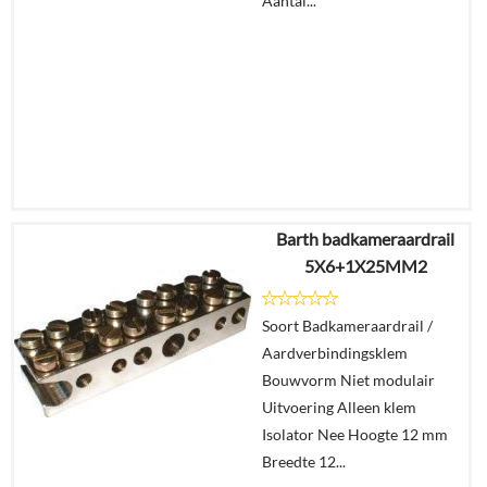
Aantal...
Barth badkameraardrail
€
9,06
5X6+1X25MM2
€
5,59
Soort Badkameraardrail /
Details
Aardverbindingsklem
Bouwvorm Niet modulair
In
Uitvoering Alleen klem
winkelmand
Isolator Nee Hoogte 12 mm
Breedte 12...