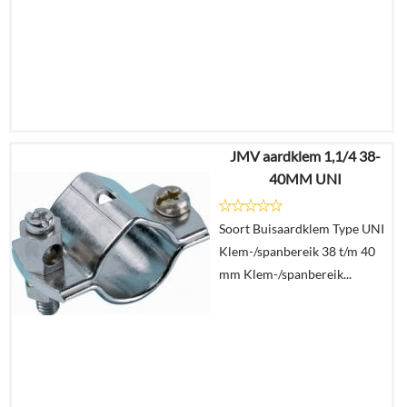
JMV aardklem 1,1/4 38-
€
4,94
40MM UNI
€
3,05
Soort Buisaardklem Type UNI
Details
Klem-/spanbereik 38 t/m 40
mm Klem-/spanbereik...
In
winkelmand