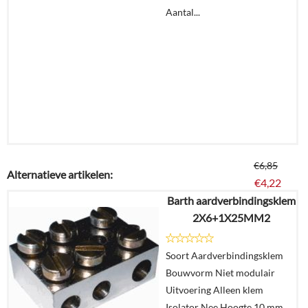
Aantal...
€
6,85
Alternatieve artikelen:
€
4,22
Barth aardverbindingsklem
2X6+1X25MM2
Details
Soort Aardverbindingsklem
In
Bouwvorm Niet modulair
winkelmand
Uitvoering Alleen klem
Isolator Nee Hoogte 10 mm