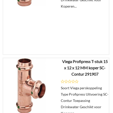
Koperen...
Viega Profipress T-stuk 15
€
14,40
x 12 x 12 MM koper SC-
€
11,23
Contur 291907
Details
Soort Viega perskoppeling
Type Profipress Uitvoering SC-
In
Contur Toepassing
winkelmand
Drinkwater Geschikt voor