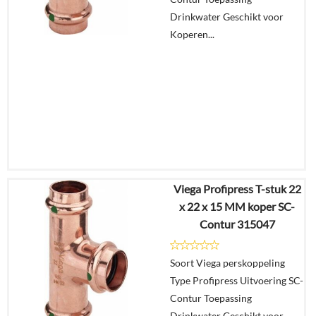
Drinkwater Geschikt voor
Koperen...
Viega Profipress T-stuk 22
€
7,08
x 22 x 15 MM koper SC-
€
5,35
Contur 315047
Details
Soort Viega perskoppeling
Type Profipress Uitvoering SC-
In
Contur Toepassing
winkelmand
Drinkwater Geschikt voor