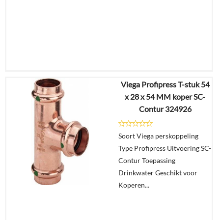
Viega Profipress T-stuk 54
€
38,50
x 28 x 54 MM koper SC-
€
30,03
Contur 324926
Details
Soort Viega perskoppeling
Type Profipress Uitvoering SC-
In
Contur Toepassing
winkelmand
Drinkwater Geschikt voor
Koperen...