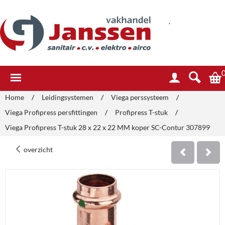
.
Home
/
Leidingsystemen
/
Viega perssysteem
/
Viega Profipress persfittingen
/
Profipress T-stuk
/
Viega Profipress T-stuk 28 x 22 x 22 MM koper SC-Contur 307899
overzicht