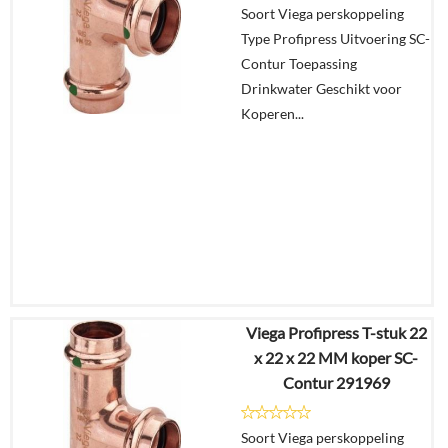
Soort Viega perskoppeling
Type Profipress Uitvoering SC-
In
Contur Toepassing
winkelmand
Drinkwater Geschikt voor
Koperen...
Viega Profipress T-stuk 22
€
28,06
x 22 x 22 MM koper SC-
€
21,88
Contur 291969
Details
Soort Viega perskoppeling