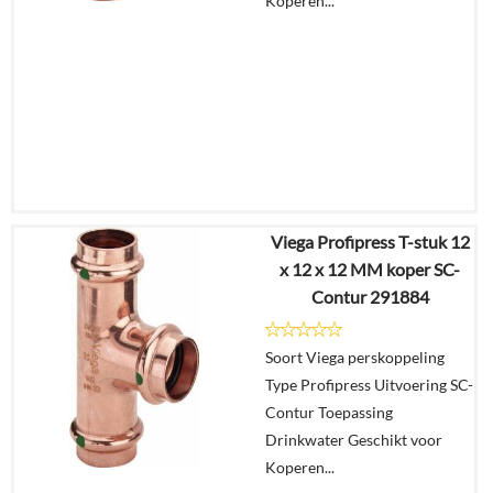
Koperen...
Viega Profipress T-stuk 12
€
11,69
x 12 x 12 MM koper SC-
€
9,12
Contur 291884
Details
Soort Viega perskoppeling
Type Profipress Uitvoering SC-
In
Contur Toepassing
winkelmand
Drinkwater Geschikt voor
Koperen...