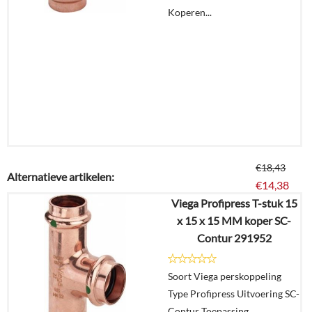
Koperen...
€
18,43
Alternatieve artikelen:
€
14,38
Viega Profipress T-stuk 15
x 15 x 15 MM koper SC-
Details
Contur 291952
In
Soort Viega perskoppeling
winkelmand
Type Profipress Uitvoering SC-
Contur Toepassing