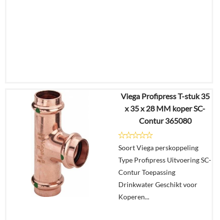
Viega Profipress T-stuk 35
€
6,09
x 35 x 28 MM koper SC-
€
4,75
Contur 365080
Details
Soort Viega perskoppeling
Type Profipress Uitvoering SC-
In
Contur Toepassing
winkelmand
Drinkwater Geschikt voor
Koperen...