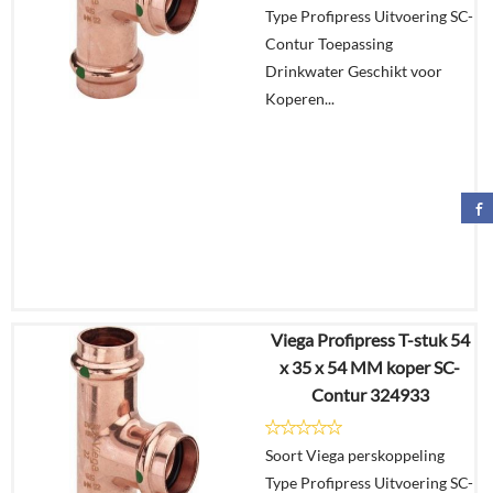
Type Profipress Uitvoering SC-
In
Contur Toepassing
winkelmand
Drinkwater Geschikt voor
Koperen...
Viega Profipress T-stuk 54
€
8,92
x 35 x 54 MM koper SC-
€
6,95
Contur 324933
Details
Soort Viega perskoppeling
Type Profipress Uitvoering SC-
In