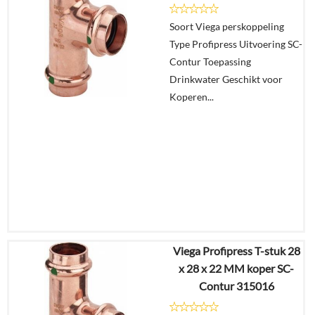
Soort Viega perskoppeling
Type Profipress Uitvoering SC-
Contur Toepassing
Drinkwater Geschikt voor
Koperen...
Viega Profipress T-stuk 28
€
26,22
x 28 x 22 MM koper SC-
€
20,45
Contur 315016
Details