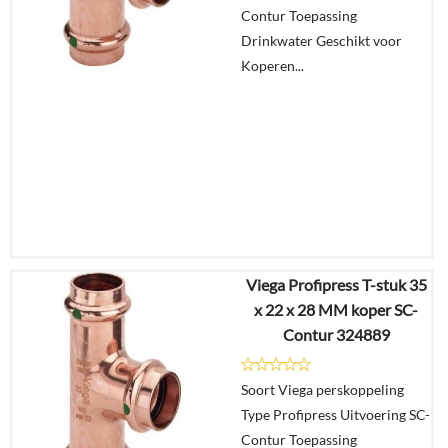
Contur Toepassing
winkelmand
Drinkwater Geschikt voor
Koperen...
Viega Profipress T-stuk 35
€
79,97
x 22 x 28 MM koper SC-
€
62,37
Contur 324889
Details
Soort Viega perskoppeling
Type Profipress Uitvoering SC-
In
Contur Toepassing