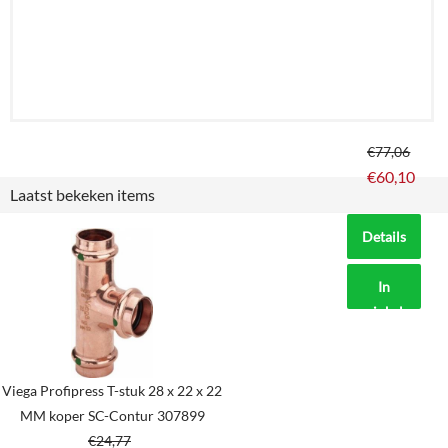
€
77,06
€
60,10
Laatst bekeken items
Details
In
winkelmand
Viega Profipress T-stuk 28 x 22 x 22
MM koper SC-Contur 307899
€
24,77