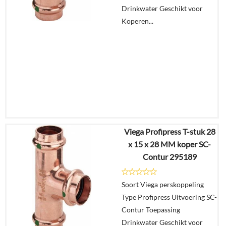
winkelmand
Drinkwater Geschikt voor
Koperen...
Viega Profipress T-stuk 28
€
40,61
x 15 x 28 MM koper SC-
€
31,68
Contur 295189
Details
Soort Viega perskoppeling
Type Profipress Uitvoering SC-
In
Contur Toepassing
winkelmand
Drinkwater Geschikt voor