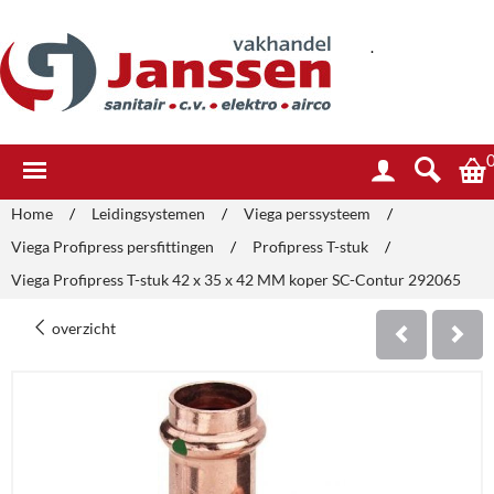
.
Home
/
Leidingsystemen
/
Viega perssysteem
/
Viega Profipress persfittingen
/
Profipress T-stuk
/
Viega Profipress T-stuk 42 x 35 x 42 MM koper SC-Contur 292065
overzicht