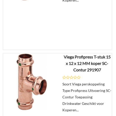
Koperen...
Viega Profipress T-stuk 15
€
11,95
x 12 x 12 MM koper SC-
€
9,33
Contur 291907
Details
Soort Viega perskoppeling
Type Profipress Uitvoering SC-
In
Contur Toepassing
winkelmand
Drinkwater Geschikt voor
Koperen...