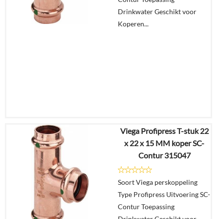
Drinkwater Geschikt voor
Koperen...
Viega Profipress T-stuk 22
€
65,84
x 22 x 15 MM koper SC-
€
51,36
Contur 315047
Details
Soort Viega perskoppeling
Type Profipress Uitvoering SC-
In
Contur Toepassing
winkelmand
Drinkwater Geschikt voor