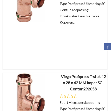
Type Profipress Uitvoering SC-
In
Contur Toepassing
winkelmand
Drinkwater Geschikt voor
Koperen...
Viega Profipress T-stuk 42
€
40,61
x 28 x 42 MM koper SC-
€
31,68
Contur 292058
Details
Soort Viega perskoppeling
Type Profipress Uitvoering SC-
In