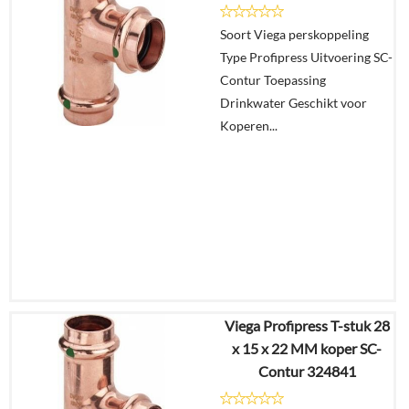
Soort Viega perskoppeling
Type Profipress Uitvoering SC-
Contur Toepassing
Drinkwater Geschikt voor
Koperen...
Viega Profipress T-stuk 28
€
8,92
x 15 x 22 MM koper SC-
€
6,95
Contur 324841
Details