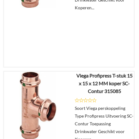
Koperen...
Viega Profipress T-stuk 15
€
14,40
x 15 x 12 MM koper SC-
€
11,23
Contur 315085
Details
Soort Viega perskoppeling
Type Profipress Uitvoering SC-
In
Contur Toepassing
winkelmand
Drinkwater Geschikt voor