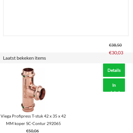
€
38,50
€
30,03
Laatst bekeken items
Details
In
winkelmand
Viega Profipress T-stuk 42 x 35 x 42
MM koper SC-Contur 292065
€
50,06