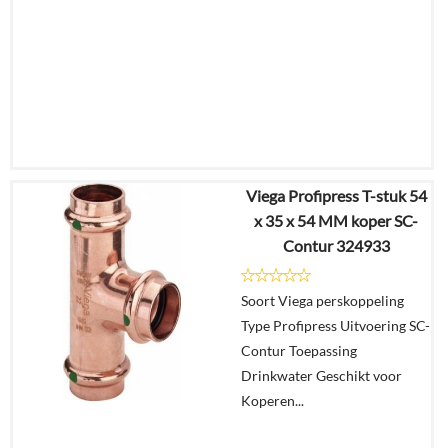
Viega Profipress T-stuk 54
€
11,69
x 35 x 54 MM koper SC-
€
9,12
Contur 324933
Details
Soort Viega perskoppeling
Type Profipress Uitvoering SC-
In
Contur Toepassing
winkelmand
Drinkwater Geschikt voor
Koperen...