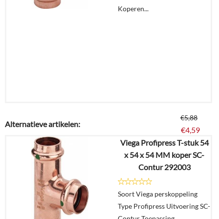
Koperen...
€
5,88
Alternatieve artikelen:
€
4,59
Viega Profipress T-stuk 54
x 54 x 54 MM koper SC-
Details
Contur 292003
In
Soort Viega perskoppeling
winkelmand
Type Profipress Uitvoering SC-
Contur Toepassing