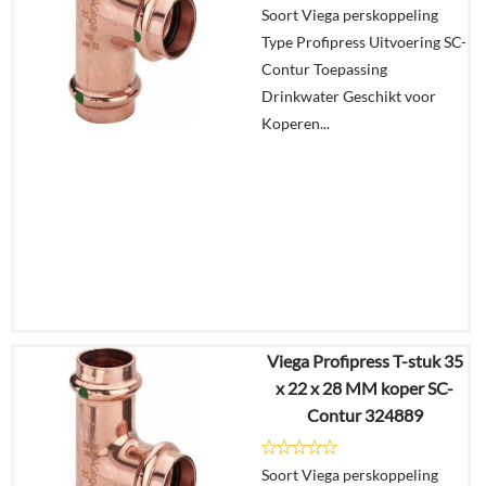
Soort Viega perskoppeling
Type Profipress Uitvoering SC-
In
Contur Toepassing
winkelmand
Drinkwater Geschikt voor
Koperen...
Viega Profipress T-stuk 35
€
28,33
x 22 x 28 MM koper SC-
€
22,10
Contur 324889
Details
Soort Viega perskoppeling