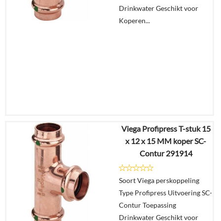
winkelmand
Drinkwater Geschikt voor
Koperen...
Viega Profipress T-stuk 15
€
77,06
x 12 x 15 MM koper SC-
€
60,10
Contur 291914
Details
Soort Viega perskoppeling
Type Profipress Uitvoering SC-
In
Contur Toepassing
winkelmand
Drinkwater Geschikt voor