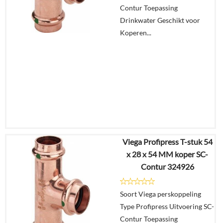
Contur Toepassing
winkelmand
Drinkwater Geschikt voor
Koperen...
Viega Profipress T-stuk 54
€
48,34
x 28 x 54 MM koper SC-
€
37,70
Contur 324926
Details
Soort Viega perskoppeling
Type Profipress Uitvoering SC-
In
Contur Toepassing