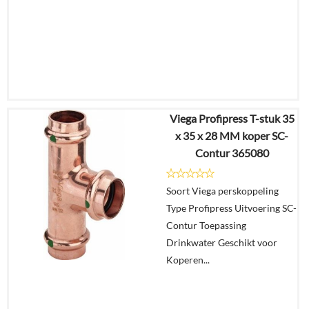
Viega Profipress T-stuk 35
€
79,97
x 35 x 28 MM koper SC-
€
62,37
Contur 365080
Details
Soort Viega perskoppeling
Type Profipress Uitvoering SC-
In
Contur Toepassing
winkelmand
Drinkwater Geschikt voor
Koperen...