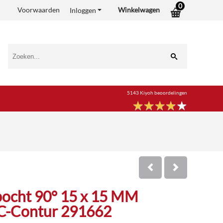
0
Voorwaarden
Winkelwagen
Inloggen
5143 Kiyoh beoordelingen
★
★
★
★
★
★
★
★
★
★
 bocht 90° 15 x 15 MM
SC-Contur 291662