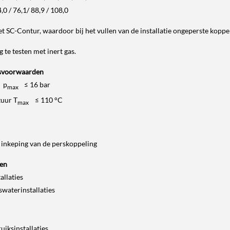
0 / 76,1/ 88,9 / 108,0
t SC-Contur, waardoor bij het vullen van de installatie ongeperste kopp
 te testen met inert gas.
svoorwaarden
 p
≤ 16 bar
max
tuur T
≤ 110 °C
max
 inkeping van de perskoppeling
gen
allaties
uswaterinstallaties
uiksinstallaties