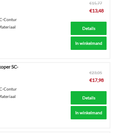
€
15,77
€
13,48
SC-Contur
Materiaal
Details
In winkelmand
koper SC-
€
23,05
€
17,98
SC-Contur
Materiaal
Details
In winkelmand