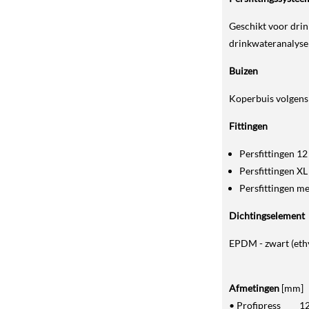
Geschikt voor drin
drinkwateranalyse 
Buizen
Koperbuis volgen
Fittingen
Persfittin
Persfittinge
Persfittingen m
Dichtingselement
EPDM - zwart (ethy
Afmetingen
[mm]
• Profipress 12 / 