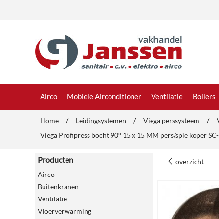
Airco
Mobiele Airconditioner
Ventilatie
Boilers
Home
/
Leidingsystemen
/
Viega perssysteem
/
Viega Profipress bocht 90° 15 x 15 MM pers/spie koper S
Producten
overzicht
Airco
Buitenkranen
Ventilatie
Vloerverwarming