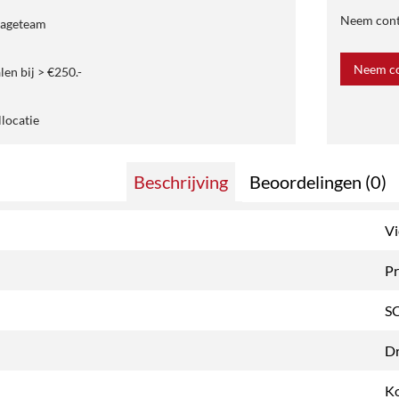
Neem conta
tageteam
Neem co
len bij > €250.-
llocatie
Beschrijving
Beoordelingen (0)
Vi
Pr
S
Dr
Ko