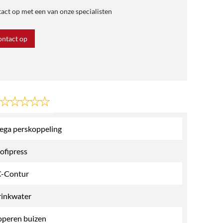
ct op met een van onze specialisten
ntact op
ega perskoppeling
ofipress
C-Contur
inkwater
peren buizen