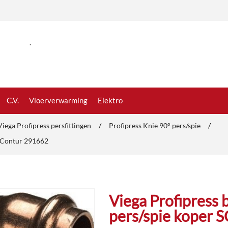
.
C.V.
Vloerverwarming
Elektro
Viega Profipress persfittingen
/
Profipress Knie 90° pers/spie
/
C-Contur 291662
Viega Profipress
pers/spie koper 