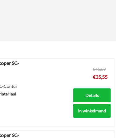
koper SC-
€
45,57
€
35,55
SC-Contur
Materiaal
Details
In winkelmand
koper SC-