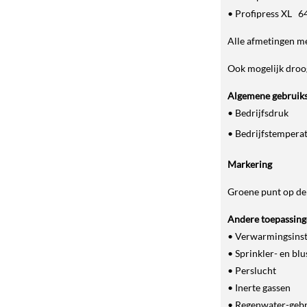
• Profipress XL 64,
Alle afmetingen me
Ook mogelijk droog
Algemene gebruik
• Bedrijfsdruk
• Bedrijfstempera
Markering
Groene punt op de
Andere toepassin
• Verwarmingsinst
• Sprinkler- en bl
• Perslucht
• Inerte gassen
• Regenwater-gebr