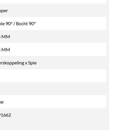
oper
nie 90* / Bocht 90*
5 MM
5 MM
rskoppeling x Spie
ee
91662