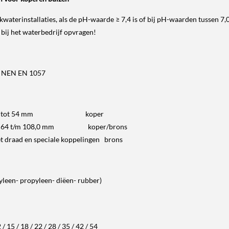
kwaterinstallaties, als de pH-waarde ≥ 7,4 is of bij pH-waarden tussen 7,
bij het waterbedrijf opvragen!
s NEN EN 1057
gen 12 tot 54 mm koper
n XL 64 t/m 108,0 mm koper/brons
et draad en speciale koppelingen brons
leen- propyleen- diëen- rubber)
15 / 18 / 22 / 28 / 35 / 42 / 54