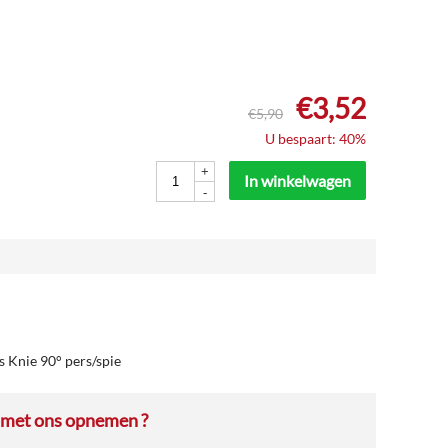
€
3,52
€
5,90
U bespaart: 40%
+
In winkelwagen
-
s Knie 90° pers/spie
 met ons opnemen ?