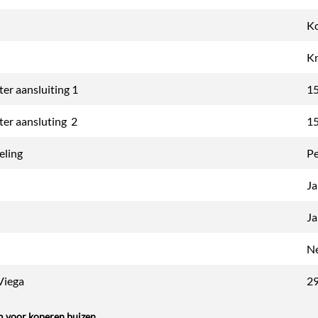
K
K
er aansluiting 1
1
ter aansluting 2
1
eling
Pe
Ja
Ja
N
Viega
2
m voor koperen buizen