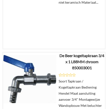
niet keramisch Materiaal...
De Beer kogeltapkraan 3/4
€
113,68
x 1 L88MM chroom
€
61,43
850003001
Details
Soort Tapkraan /
Kogeltapkraan Bediening
In
Hendel Maat aansluiting
winkelmand
aanvoer 3/4" Montagewijze
Wandopbouw Met beluchter