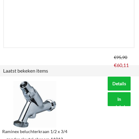
€
95,90
€
60,11
Laatst bekeken items
Details
In
winkelmand
Raminex beluchterkraan 1/2 x 3/4