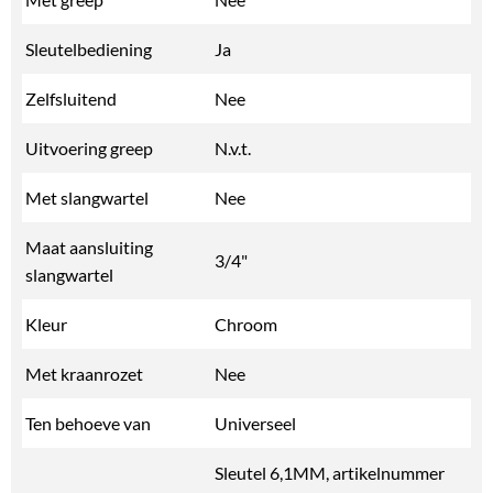
Sleutelbediening
Ja
Zelfsluitend
Nee
Uitvoering greep
N.v.t.
Met slangwartel
Nee
Maat aansluiting
3/4"
slangwartel
Kleur
Chroom
Met kraanrozet
Nee
Ten behoeve van
Universeel
Sleutel 6,1MM, artikelnummer