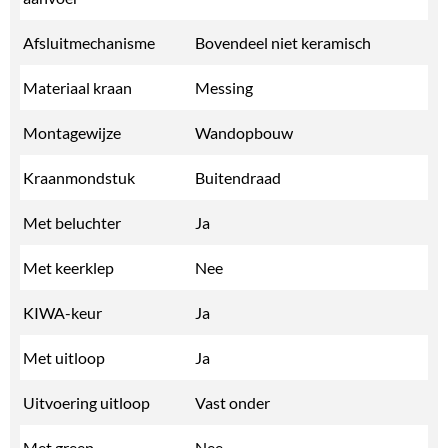
Afsluitmechanisme
Bovendeel niet keramisch
Materiaal kraan
Messing
Montagewijze
Wandopbouw
Kraanmondstuk
Buitendraad
Met beluchter
Ja
Met keerklep
Nee
KIWA-keur
Ja
Met uitloop
Ja
Uitvoering uitloop
Vast onder
Met greep
Nee