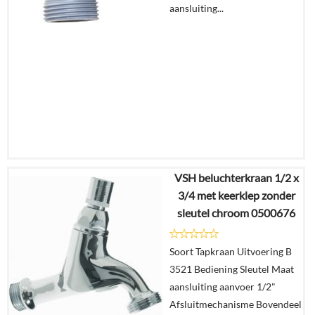
aansluiting...
VSH beluchterkraan 1/2 x
€
10,58
3/4 met keerklep zonder
€
7,62
sleutel chroom 0500676
Details
Soort Tapkraan Uitvoering B
3521 Bediening Sleutel Maat
In
aansluiting aanvoer 1/2"
winkelmand
Afsluitmechanisme Bovendeel