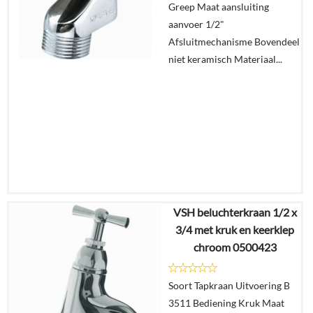
Greep Maat aansluiting
aanvoer 1/2"
Afsluitmechanisme Bovendeel
niet keramisch Materiaal...
VSH beluchterkraan 1/2 x
€
24,19
3/4 met kruk en keerklep
€
14,75
chroom 0500423
Details
Soort Tapkraan Uitvoering B
3511 Bediening Kruk Maat
In