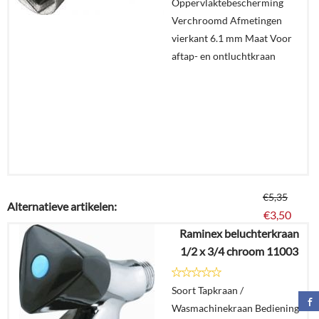
Oppervlaktebescherming
Verchroomd Afmetingen
vierkant 6.1 mm Maat Voor
aftap- en ontluchtkraan
€
5,35
Alternatieve artikelen:
€
3,50
Raminex beluchterkraan
1/2 x 3/4 chroom 11003
Details
Soort Tapkraan /
In
Wasmachinekraan Bediening
winkelmand