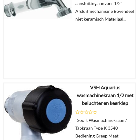
aansluiting aanvoer 1/2"
winkelmand
Afsluitmechanisme Bovendeel
niet keramisch Materiaal...
VSH Aquarius
€
125,33
wasmachinekraan 1/2 met
€
63,90
beluchter en keerklep
Details
Soort Wasmachinekraan /
Tapkraan Type K 3540
In
Bediening Greep Maat
winkelmand