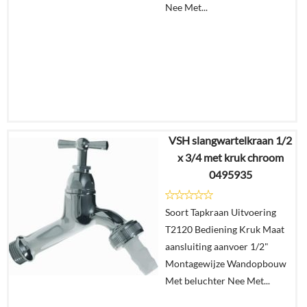
Nee Met...
VSH slangwartelkraan 1/2
€
28,95
x 3/4 met kruk chroom
€
22,00
0495935
Details
Soort Tapkraan Uitvoering
T2120 Bediening Kruk Maat
In
aansluiting aanvoer 1/2"
winkelmand
Montagewijze Wandopbouw
Met beluchter Nee Met...