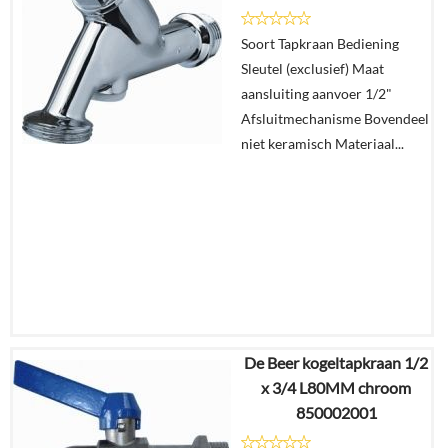
Details
Soort Tapkraan Bediening
Sleutel (exclusief) Maat
In
aansluiting aanvoer 1/2"
winkelmand
Afsluitmechanisme Bovendeel
niet keramisch Materiaal...
De Beer kogeltapkraan 1/2
€
33,44
x 3/4 L80MM chroom
€
21,54
850002001