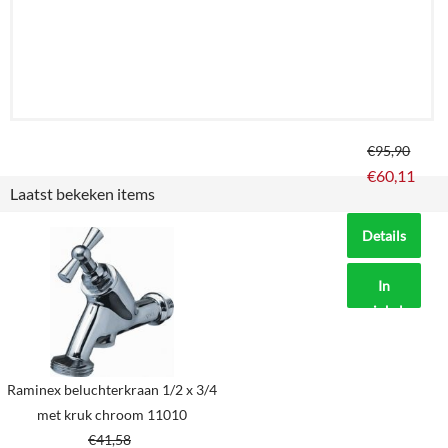
€
95,90
€
60,11
Laatst bekeken items
Details
In
winkelmand
Raminex beluchterkraan 1/2 x 3/4
met kruk chroom 11010
€
41,58