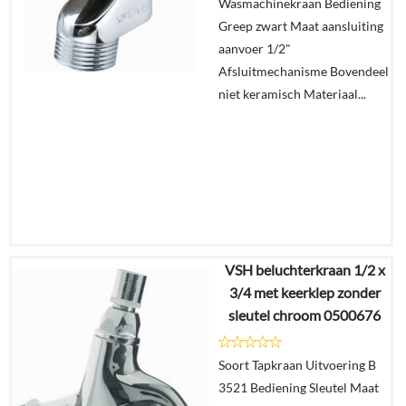
Wasmachinekraan Bediening
Greep zwart Maat aansluiting
aanvoer 1/2"
Afsluitmechanisme Bovendeel
niet keramisch Materiaal...
VSH beluchterkraan 1/2 x
€
27,55
3/4 met keerklep zonder
€
17,07
sleutel chroom 0500676
Details
Soort Tapkraan Uitvoering B
3521 Bediening Sleutel Maat
In