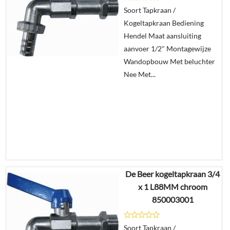
Details
Soort Tapkraan /
Kogeltapkraan Bediening
In
Hendel Maat aansluiting
winkelmand
aanvoer 1/2" Montagewijze
Wandopbouw Met beluchter
Nee Met...
De Beer kogeltapkraan 3/4
€
19,95
x 1 L88MM chroom
€
15,48
850003001
Details
Soort Tapkraan /