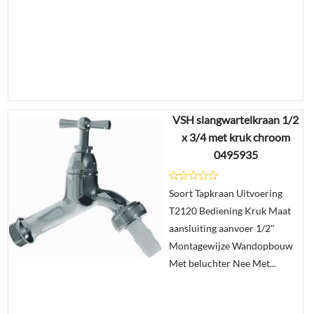
VSH slangwartelkraan 1/2
€
23,46
x 3/4 met kruk chroom
€
15,90
0495935
Details
Soort Tapkraan Uitvoering
T2120 Bediening Kruk Maat
In
aansluiting aanvoer 1/2"
winkelmand
Montagewijze Wandopbouw
Met beluchter Nee Met...