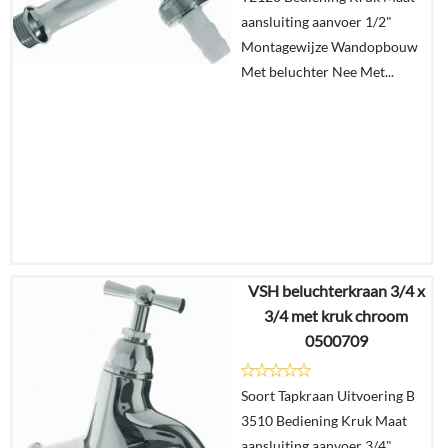
In
aansluiting aanvoer 1/2"
winkelmand
Montagewijze Wandopbouw
Met beluchter Nee Met...
VSH beluchterkraan 3/4 x
€
95,90
3/4 met kruk chroom
€
60,11
0500709
Details
Soort Tapkraan Uitvoering B
3510 Bediening Kruk Maat
In
aansluiting aanvoer 3/4"