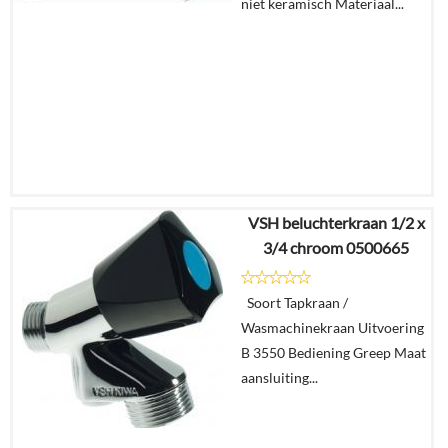
niet keramisch Materiaal...
VSH beluchterkraan 1/2 x
€
173,82
3/4 chroom 0500665
€
104,10
Soort Tapkraan /
Details
Wasmachinekraan Uitvoering
B 3550 Bediening Greep Maat
In
aansluiting...
winkelmand