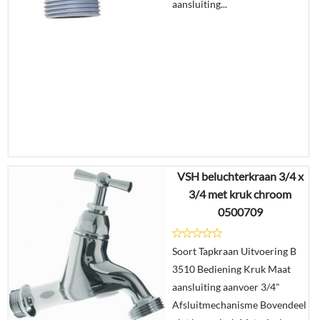
aansluiting...
VSH beluchterkraan 3/4 x
€
10,58
3/4 met kruk chroom
€
7,62
0500709
Details
Soort Tapkraan Uitvoering B
3510 Bediening Kruk Maat
In
aansluiting aanvoer 3/4"
winkelmand
Afsluitmechanisme Bovendeel