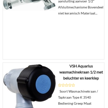
aansluiting aanvoer 1/2"
winkelmand
Afsluitmechanisme Bovendeel
niet keramisch Materiaal...
VSH Aquarius
€
113,68
wasmachinekraan 1/2 met
€
61,43
beluchter en keerklep
Details
Soort Wasmachinekraan /
Tapkraan Type K 3540
In
Bediening Greep Maat
winkelmand