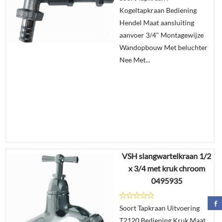
Kogeltapkraan Bediening
In
Hendel Maat aansluiting
winkelmand
aanvoer 3/4" Montagewijze
Wandopbouw Met beluchter
Nee Met...
VSH slangwartelkraan 1/2
€
28,95
x 3/4 met kruk chroom
€
22,00
0495935
Details
Soort Tapkraan Uitvoering
T2120 Bediening Kruk Maat