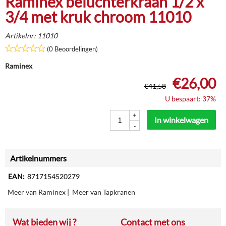
Raminex beluchterkraan 1/2 x
3/4 met kruk chroom 11010
Artikelnr:
11010
(0 Beoordelingen)
Raminex
€
26,00
€
41,58
U bespaart: 37%
+
In winkelwagen
-
Artikelnummers
EAN:
8717154520279
Meer van Raminex
|
Meer van Tapkranen
Wat bieden wij ?
Contact met ons