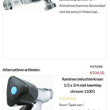
winkelmand
Afsluitmechanisme Bovendeel
niet keramisch Materiaal...
€
173,82
Alternatieve artikelen:
€
104,10
Raminex beluchterkraan
1/2 x 3/4 met keerklep
Details
chroom 11001
In
Soort Tapkraan /
winkelmand