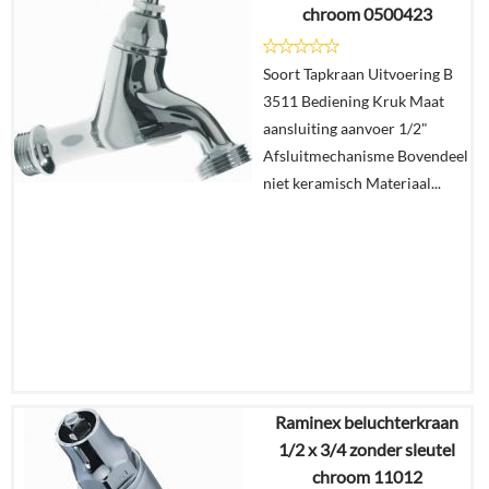
chroom 0500423
Soort Tapkraan Uitvoering B
3511 Bediening Kruk Maat
aansluiting aanvoer 1/2"
Afsluitmechanisme Bovendeel
niet keramisch Materiaal...
Raminex beluchterkraan
€
125,33
1/2 x 3/4 zonder sleutel
€
63,90
chroom 11012