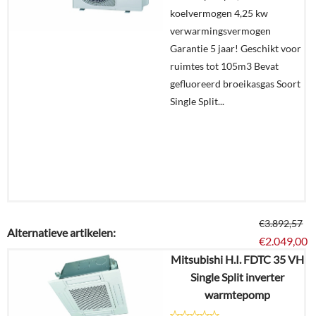
aanvragen?
koelvermogen 4,25 kw
In
verwarmingsvermogen
winkelmand
Garantie 5 jaar! Geschikt voor
ruimtes tot 105m3 Bevat
gefluoreerd broeikasgas Soort
Single Split...
€
3.892,57
Alternatieve artikelen:
€
2.049,00
Mitsubishi H.I. FDTC 35 VH
Single Split inverter
Details
warmtepomp