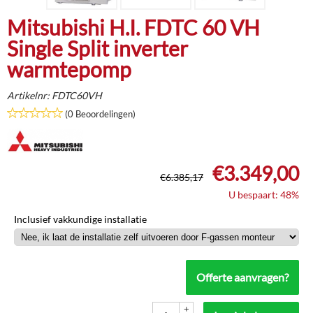
Mitsubishi H.I. FDTC 60 VH
Single Split inverter
warmtepomp
Artikelnr:
FDTC60VH
(0 Beoordelingen)
€
3.349,00
€
6.385,17
U bespaart: 48%
Inclusief vakkundige installatie
Offerte aanvragen?
+