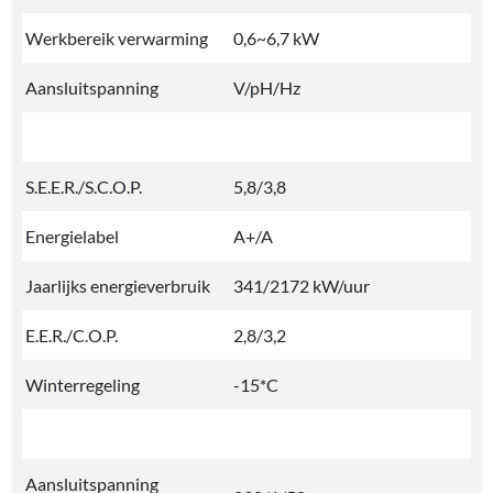
Werkbereik verwarming
0,6~6,7 kW
Aansluitspanning
V/pH/Hz
S.E.E.R./S.C.O.P.
5,8/3,8
Energielabel
A+/A
Jaarlijks energieverbruik
341/2172 kW/uur
E.E.R./C.O.P.
2,8/3,2
Winterregeling
-15*C
Aansluitspanning