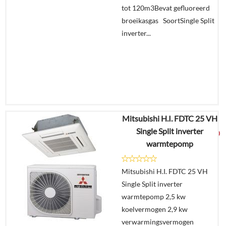
tot 120m3Bevat gefluoreerd
broeikasgas SoortSingle Split
inverter...
Mitsubishi H.I. FDTC 25 VH
€
5.265,92
Single Split inverter
€
2.769,00
warmtepomp
Details
Mitsubishi H.I. FDTC 25 VH
Single Split inverter
Offerte
warmtepomp 2,5 kw
aanvragen?
koelvermogen 2,9 kw
In
verwarmingsvermogen