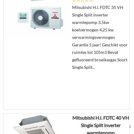
Offerte
Mitsubishi H.I. FDTC 35 VH
aanvragen?
Single Split inverter
In
warmtepomp 3,5kw
winkelmand
koelvermogen 4,25 kw
verwarmingsvermogen
Garantie 5 jaar! Geschikt voor
ruimtes tot 105m3 Bevat
gefluoreerd broeikasgas Soort
Single Split...
Mitsubishi H.I. FDTC 40 VH
€
3.892,57
Single Split inverter
€
2.049,00
warmtepomp