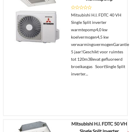
Details
Mitsubishi H.I. FDTC 40 VH
Single Split inverter
Offerte
warmtepomp4,0 kw
aanvragen?
koelvermogen4,5 kw
In
verwarmingsvermogenGarantie
winkelmand
5 jaar!Geschikt voor ruimtes
tot 120m3Bevat gefluoreerd
broeikasgas SoortSingle Split
inverter...
Mitsubishi H.I. FDTC 50 VH
€
5.265,92
Single Split inverter