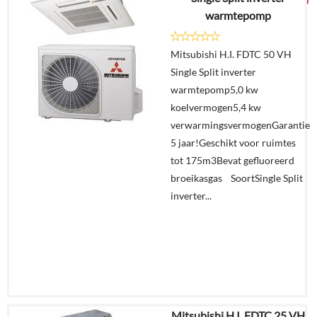
€
2.769,00
warmtepomp
Details
Mitsubishi H.I. FDTC 50 VH
Single Split inverter
Offerte
warmtepomp5,0 kw
aanvragen?
koelvermogen5,4 kw
In
verwarmingsvermogenGarantie
winkelmand
5 jaar!Geschikt voor ruimtes
tot 175m3Bevat gefluoreerd
broeikasgas SoortSingle Split
inverter...
Mitsubishi H.I. FDTC 25 VH