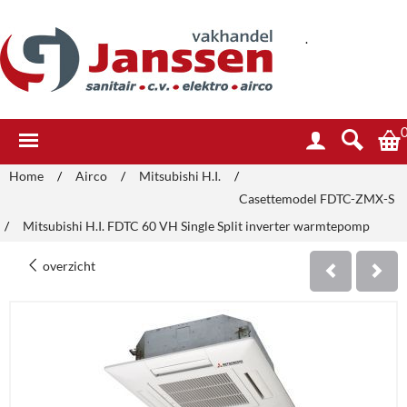
.
Home
/
Airco
/
Mitsubishi H.I.
/
Casettemodel FDTC-ZMX-S
/
Mitsubishi H.I. FDTC 60 VH Single Split inverter warmtepomp
overzicht