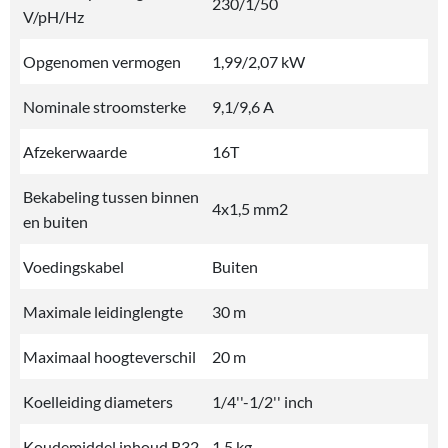
230/1/50
V/pH/Hz
Opgenomen vermogen
1,99/2,07 kW
Nominale stroomsterke
9,1/9,6 A
Afzekerwaarde
16T
Bekabeling tussen binnen
4x1,5 mm2
en buiten
Voedingskabel
Buiten
Maximale leidinglengte
30 m
Maximaal hoogteverschil
20 m
Koelleiding diameters
1/4''-1/2'' inch
Koudemiddel inhoud R32
1,5 kg