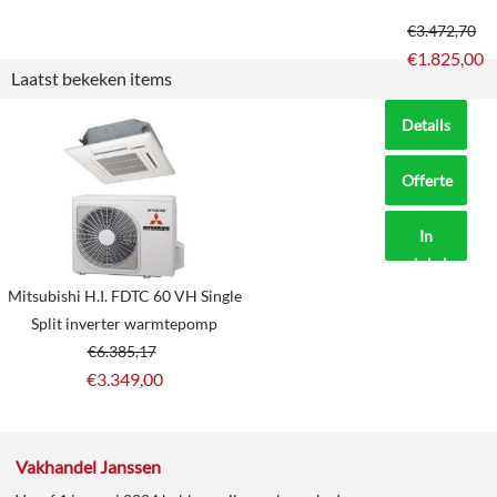
€
3.472,70
€
1.825,00
Laatst bekeken items
Details
Offerte
aanvragen?
In
winkelmand
Mitsubishi H.I. FDTC 60 VH Single
Split inverter warmtepomp
€
6.385,17
€
3.349,00
Vakhandel Janssen