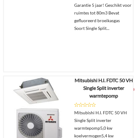
winkelmand
Garantie 5 jaar! Geschikt voor
ruimtes tot 80m3 Bevat
gefluoreerd broeikasgas
Soort Single Split...
Mitsubishi H.I. FDTC 50 VH
€
3.472,70
Single Split inverter
€
1.825,00
warmtepomp
Details
Mitsubishi H.I. FDTC 50 VH
Single Split inverter
Offerte
warmtepomp5,0 kw
aanvragen?
koelvermogen5,4 kw