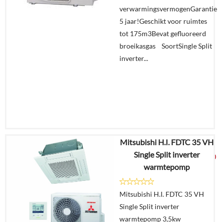
In
verwarmingsvermogenGarantie
winkelmand
5 jaar!Geschikt voor ruimtes
tot 175m3Bevat gefluoreerd
broeikasgas SoortSingle Split
inverter...
Mitsubishi H.I. FDTC 35 VH
€
5.861,24
Single Split inverter
€
3.079,00
warmtepomp
Details
Mitsubishi H.I. FDTC 35 VH
Single Split inverter
Offerte
warmtepomp 3,5kw