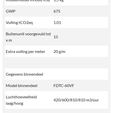
GWP
675
Vulling tCO2eq
1.01
Buitenunit voorgevuld tot
15
x m
Extra vulling per meter
20 g/m
Gegevens binnendeel
Model binnendeel
FDTC-60VF
Luchthoeveelheid
420/600/810/810 m3/uur
laag/hoog