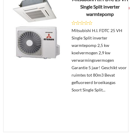
€
5.861,24
Single Split inverter
€
3.079,00
warmtepomp
Details
Mitsubishi H.I. FDTC 25 VH
Single Split inverter
Offerte
warmtepomp 2,5 kw
aanvragen?
koelvermogen 2,9 kw
In
verwarmingsvermogen
winkelmand
Garantie 5 jaar! Geschikt voor
ruimtes tot 80m3 Bevat
gefluoreerd broeikasgas
Soort Single Split...