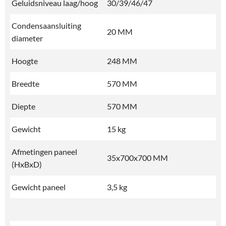
Geluidsniveau laag/hoog
30/39/46/47
Condensaansluiting
20 MM
diameter
Hoogte
248 MM
Breedte
570 MM
Diepte
570 MM
Gewicht
15 kg
Afmetingen paneel
35x700x700 MM
(HxBxD)
Gewicht paneel
3,5 kg