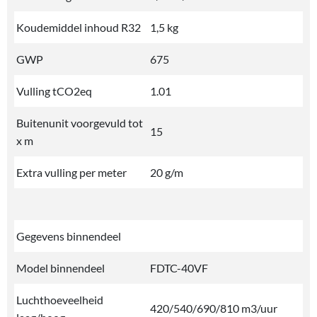
Koudemiddel inhoud R32
1,5 kg
GWP
675
Vulling tCO2eq
1.01
Buitenunit voorgevuld tot
15
x m
Extra vulling per meter
20 g/m
Gegevens binnendeel
Model binnendeel
FDTC-40VF
Luchthoeveelheid
420/540/690/810 m3/uur