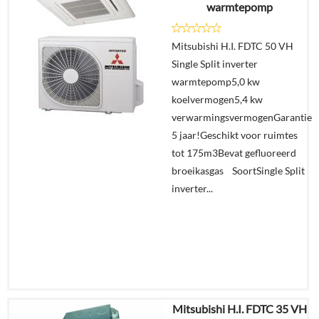
warmtepomp
Offerte
Mitsubishi H.I. FDTC 50 VH
aanvragen?
Single Split inverter
In
warmtepomp5,0 kw
winkelmand
koelvermogen5,4 kw
verwarmingsvermogenGarantie
5 jaar!Geschikt voor ruimtes
tot 175m3Bevat gefluoreerd
broeikasgas SoortSingle Split
inverter...
Mitsubishi H.I. FDTC 35 VH
€
5.861,24