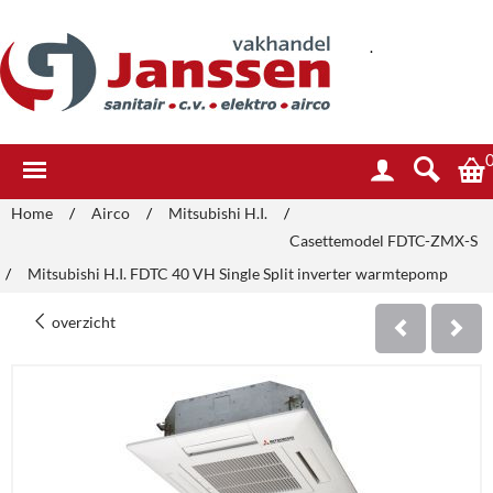
.
Home
/
Airco
/
Mitsubishi H.I.
/
Casettemodel FDTC-ZMX-S
/
Mitsubishi H.I. FDTC 40 VH Single Split inverter warmtepomp
overzicht