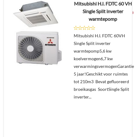
Mitsubishi H.I. FDTC 60 VH
€
3.892,57
Single Split inverter
€
2.049,00
warmtepomp
Details
Mitsubishi H.I. FDTC 60VH
Single Split inverter
Offerte
warmtepomp5,6 kw
aanvragen?
koelvermogen6,7 kw
In
verwarmingsvermogenGarantie
winkelmand
5 jaar!Geschikt voor ruimtes
tot 210m3 Bevat gefluoreerd
broeikasgas SoortSingle Split
inverter...