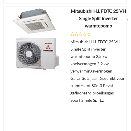
Mitsubishi H.I. FDTC 25 VH
€
6.385,17
Single Split inverter
€
3.349,00
warmtepomp
Details
Mitsubishi H.I. FDTC 25 VH
Single Split inverter
Offerte
warmtepomp 2,5 kw
aanvragen?
koelvermogen 2,9 kw
In
verwarmingsvermogen
winkelmand
Garantie 5 jaar! Geschikt voor
ruimtes tot 80m3 Bevat
gefluoreerd broeikasgas
Soort Single Split...