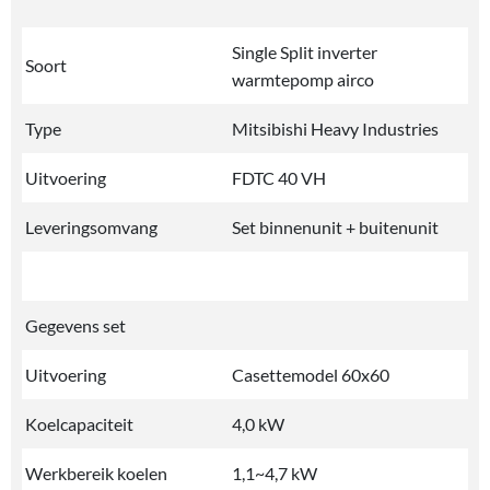
Single Split inverter
Soort
warmtepomp airco
Type
Mitsibishi Heavy Industries
Uitvoering
FDTC 40 VH
Leveringsomvang
Set binnenunit + buitenunit
Gegevens set
Uitvoering
Casettemodel 60x60
Koelcapaciteit
4,0 kW
Werkbereik koelen
1,1~4,7 kW