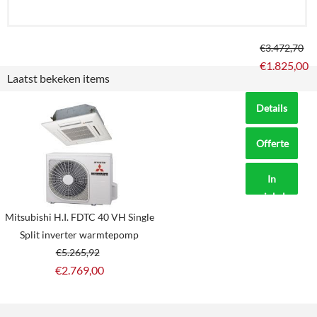
€
3.472,70
€
1.825,00
Laatst bekeken items
Details
Offerte
aanvragen?
In
winkelmand
Mitsubishi H.I. FDTC 40 VH Single
Split inverter warmtepomp
€
5.265,92
€
2.769,00