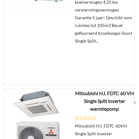
koelvermogen 4,25 kw
In
verwarmingsvermogen
winkelmand
Garantie 5 jaar! Geschikt voor
ruimtes tot 105m3 Bevat
gefluoreerd broeikasgas Soort
Single Split...
Mitsubishi H.I. FDTC 60 VH
€
3.892,57
Single Split inverter
€
2.049,00
warmtepomp
Details
Mitsubishi H.I. FDTC 60VH
Single Split inverter
Offerte