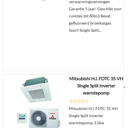
verwarmingsvermogen
Garantie 5 jaar! Geschikt voor
ruimtes tot 80m3 Bevat
gefluoreerd broeikasgas
Soort Single Split...
Mitsubishi H.I. FDTC 35 VH
€
3.472,70
Single Split inverter
€
1.825,00
warmtepomp
Details
Mitsubishi H.I. FDTC 35 VH
Single Split inverter
Offerte
warmtepomp 3,5kw
aanvragen?