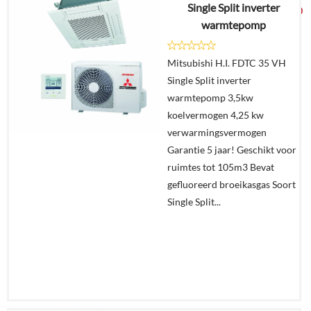
Single Split inverter
€
3.079,00
warmtepomp
Details
Mitsubishi H.I. FDTC 35 VH
Single Split inverter
Offerte
warmtepomp 3,5kw
aanvragen?
koelvermogen 4,25 kw
In
verwarmingsvermogen
winkelmand
Garantie 5 jaar! Geschikt voor
ruimtes tot 105m3 Bevat
gefluoreerd broeikasgas Soort
Single Split...