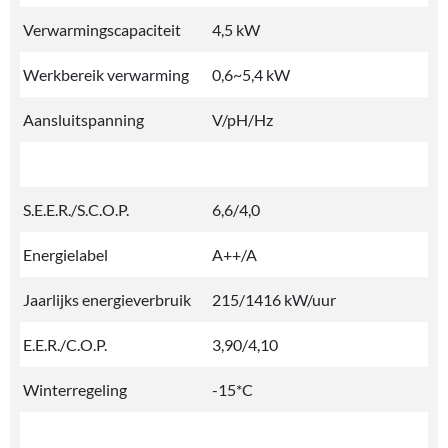
Verwarmingscapaciteit
4,5 kW
Werkbereik verwarming
0,6~5,4 kW
Aansluitspanning
V/pH/Hz
S.E.E.R./S.C.O.P.
6,6/4,0
Energielabel
A++/A
Jaarlijks energieverbruik
215/1416 kW/uur
E.E.R./C.O.P.
3,90/4,10
Winterregeling
-15*C