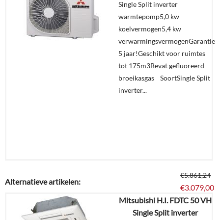
Single Split inverter
Offerte
warmtepomp5,0 kw
aanvragen?
koelvermogen5,4 kw
In
verwarmingsvermogenGarantie
winkelmand
5 jaar!Geschikt voor ruimtes
tot 175m3Bevat gefluoreerd
broeikasgas SoortSingle Split
inverter...
€
5.861,24
Alternatieve artikelen:
€
3.079,00
Mitsubishi H.I. FDTC 50 VH
Single Split inverter
Details