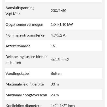
Aansluitspanning
230/1/50
V/pH/Hz
Opgenomen vermogen
1,04/1,10 kW
Nominale stroomsterke
4,9/5,2 A
Afzekerwaarde
16T
Bekabeling tussen binnen
4x1,5 mm2
en buiten
Voedingskabel
Buiten
Maximale leidinglengte
30 m
Maximaal hoogteverschil
20 m
Koelleiding diameters
1/4''-1/2'' inch