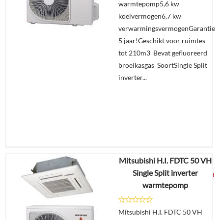
warmtepomp5,6 kw
aanvragen?
koelvermogen6,7 kw
In
verwarmingsvermogenGarantie
winkelmand
5 jaar!Geschikt voor ruimtes
tot 210m3 Bevat gefluoreerd
broeikasgas SoortSingle Split
inverter...
Mitsubishi H.I. FDTC 50 VH
€
6.385,17
Single Split inverter
€
3.349,00
warmtepomp
Details
Mitsubishi H.I. FDTC 50 VH