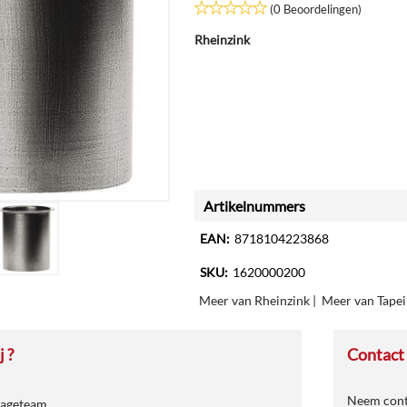
(0 Beoordelingen)
Rheinzink
Artikelnummers
EAN:
8718104223868
SKU:
1620000200
Meer van Rheinzink
|
Meer van Tape
 ?
Contact
Neem conta
tageteam