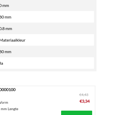
0 mm
80 mm
0.8 mm
Materiaalkleur
80 mm
Ja
20000100
€
4,43
€
3,34
 Vorm
0 mm Lengte