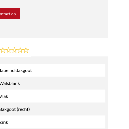
ntact op
Tapeind dakgoot
Walsblank
Vlak
Bakgoot (recht)
Zink