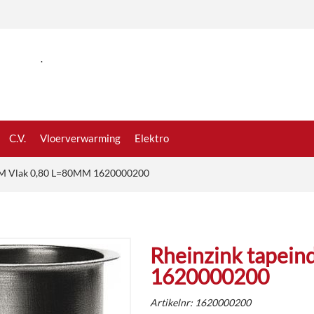
.
C.V.
Vloerverwarming
Elektro
MM Vlak 0,80 L=80MM 1620000200
Rheinzink tapei
1620000200
Artikelnr:
1620000200