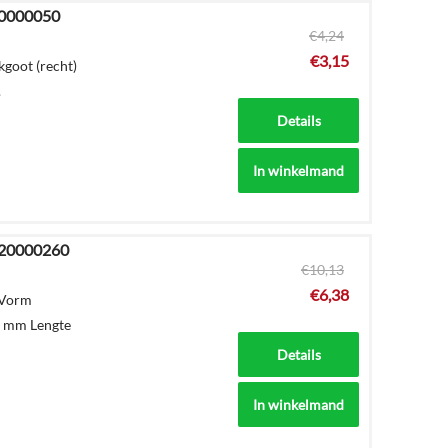
20000050
€
4,24
€
3,15
goot (recht)
.
Details
In winkelmand
620000260
€
10,13
€
6,38
 Vorm
0 mm Lengte
Details
In winkelmand