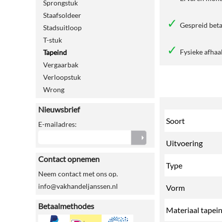
Sprongstuk
Staafsoldeer
Gespreid beta
Stadsuitloop
T-stuk
Fysieke afhaa
Tapeind
Vergaarbak
Verloopstuk
Wrong
Nieuwsbrief
Soort
E-mailadres:
Uitvoering
Contact opnemen
Type
Neem contact met ons op.
info@vakhandeljanssen.nl
Vorm
Betaalmethodes
Materiaal tapei