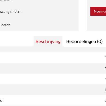
Neem co
len bij > €250.-
llocatie
Beschrijving
Beoordelingen (0)
nd