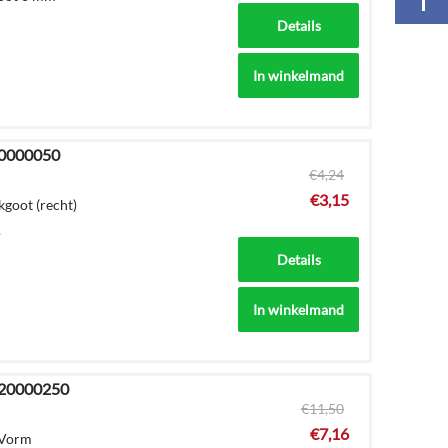
Details
In winkelmand
20000050
€
4,24
€
3,15
goot (recht)
.
Details
In winkelmand
620000250
€
11,50
€
7,16
 Vorm