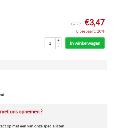
€
3,47
€
4,79
U bespaart: 28%
+
In winkelwagen
-
ind
 met ons opnemen ?
ct op met een van onze specialisten