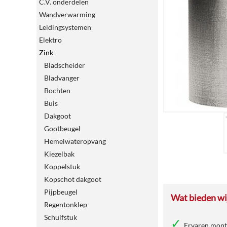
C.V. onderdelen
Wandverwarming
Leidingsystemen
Elektro
Zink
Bladscheider
Bladvanger
Bochten
Buis
Dakgoot
Gootbeugel
Hemelwateropvang
Kiezelbak
Koppelstuk
Kopschot dakgoot
Pijpbeugel
Wat bieden wij
Regentonklep
Schuifstuk
Ervaren mon