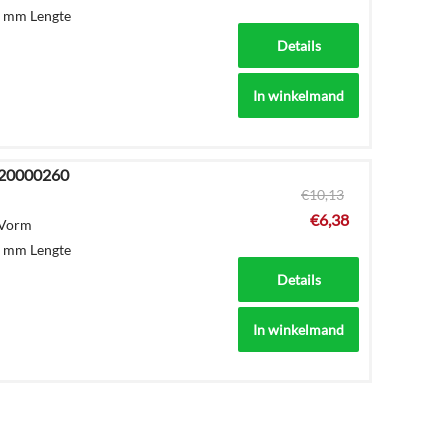
0 mm Lengte
Details
In winkelmand
620000260
€
10,13
€
6,38
 Vorm
0 mm Lengte
Details
In winkelmand