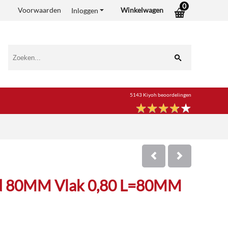
0
Voorwaarden
Winkelwagen
Inloggen
5143 Kiyoh beoordelingen
★
★
★
★
★
★
★
★
★
★
nd 80MM Vlak 0,80 L=80MM