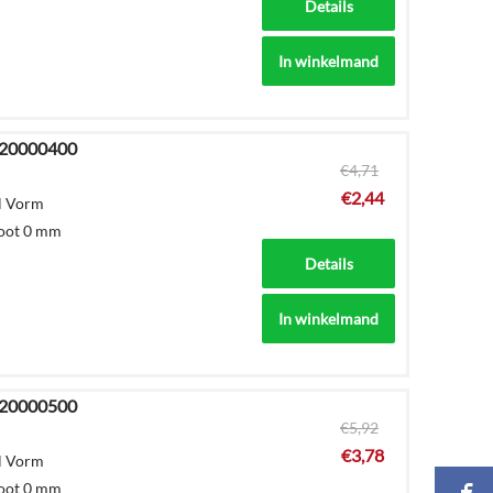
Details
In winkelmand
620000400
€
4,71
€
2,44
al Vorm
goot 0 mm
Details
In winkelmand
620000500
€
5,92
€
3,78
al Vorm
goot 0 mm