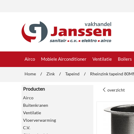
Airco
Mobiele Airconditioner
Ventilatie
Boilers
Home
/
Zink
/
Tapeind
/
Rheinzink tapeind 80
Producten
overzicht
Airco
Buitenkranen
Ventilatie
Vloerverwarming
C.V.