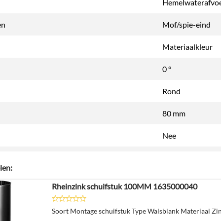
Hemelwaterafvo
en
Mof/spie-eind
Materiaalkleur
0 °
Rond
80 mm
Nee
len:
Rheinzink schuifstuk 100MM 1635000040
Soort Montage schuifstuk Type Walsblank Materiaal Zi