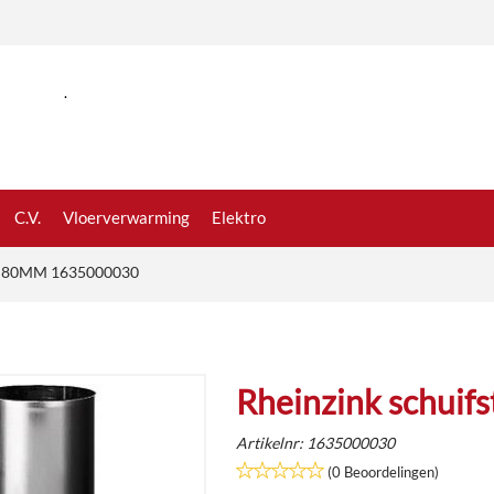
.
C.V.
Vloerverwarming
Elektro
uk 80MM 1635000030
Rheinzink schui
Artikelnr:
1635000030
(0 Beoordelingen)