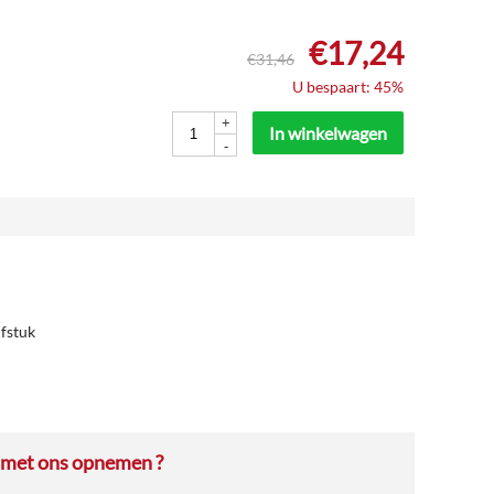
€
17,24
€
31,46
U bespaart: 45%
+
In winkelwagen
-
fstuk
 met ons opnemen ?