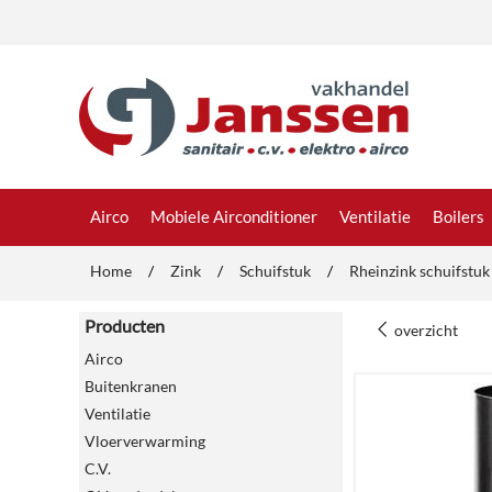
Airco
Mobiele Airconditioner
Ventilatie
Boilers
Home
/
Zink
/
Schuifstuk
/
Rheinzink schuifst
Producten
overzicht
Airco
Buitenkranen
Ventilatie
Vloerverwarming
C.V.