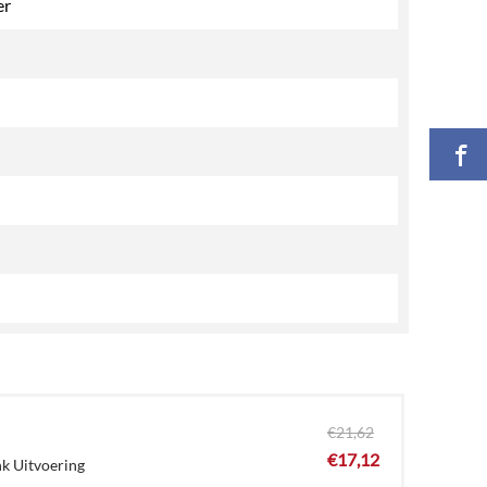
er
€
21,62
€
17,12
nk Uitvoering