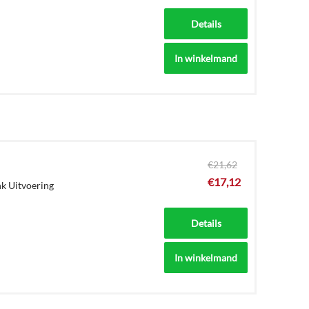
Details
In winkelmand
€
21,62
€
17,12
nk Uitvoering
Details
In winkelmand