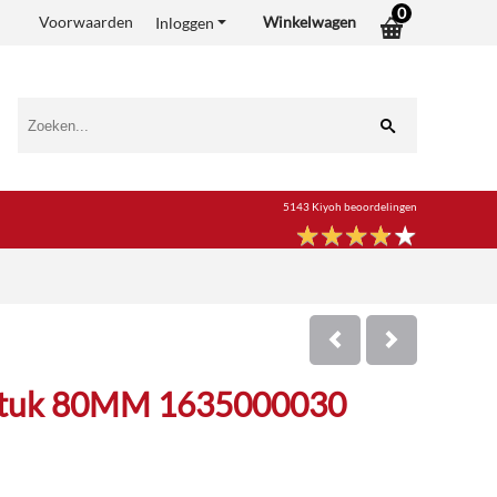
0
Voorwaarden
Winkelwagen
Inloggen
5143 Kiyoh beoordelingen
★
★
★
★
★
★
★
★
★
★
fstuk 80MM 1635000030