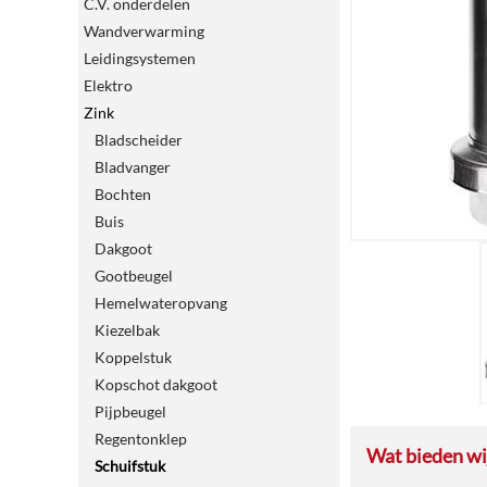
C.V. onderdelen
Wandverwarming
Leidingsystemen
Elektro
Zink
Bladscheider
Bladvanger
Bochten
Buis
Dakgoot
Gootbeugel
Hemelwateropvang
Kiezelbak
Koppelstuk
Kopschot dakgoot
Pijpbeugel
Regentonklep
Wat bieden wij
Schuifstuk