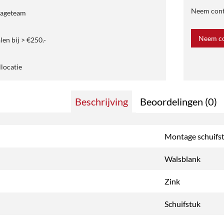
Neem conta
tageteam
Neem co
len bij > €250.-
llocatie
Beschrijving
Beoordelingen (0)
Montage schuifs
Walsblank
Zink
Schuifstuk