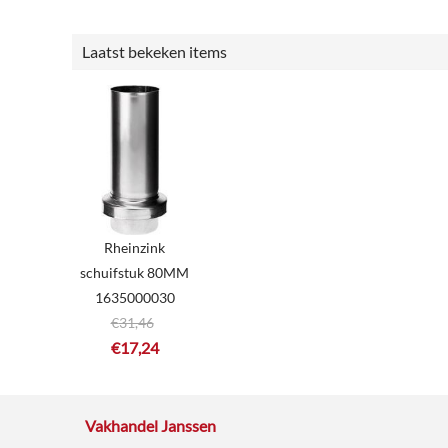
Laatst bekeken items
Rheinzink
schuifstuk 80MM
1635000030
€
31,46
€
17,24
Vakhandel Janssen