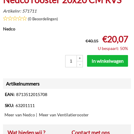
Artikelnr:
571711
(0 Beoordelingen)
Nedco
€
20,07
€
40,15
U bespaart: 50%
+
In winkelwagen
-
Artikelnummers
EAN:
8713512015708
SKU:
63201111
Meer van Nedco
|
Meer van Ventilatierooster
Wat bieden wij ?
Contact met ons