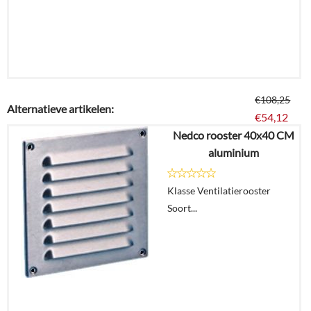
€
108,25
Alternatieve artikelen:
€
54,12
Nedco rooster 40x40 CM
aluminium
Details
Klasse Ventilatierooster
In
Soort...
winkelmand