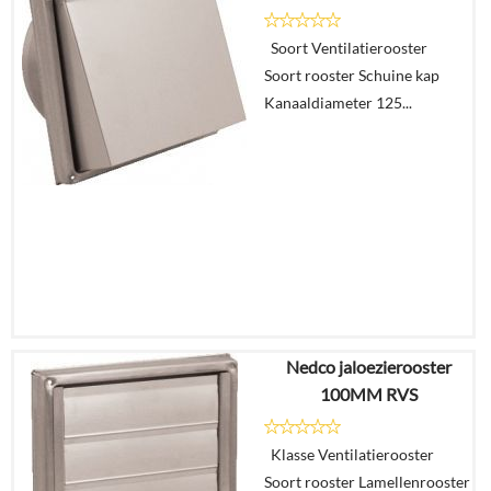
Soort Ventilatierooster
Details
Soort rooster Schuine kap
Kanaaldiameter 125...
In
winkelmand
Nedco jaloezierooster
€
64,13
100MM RVS
€
35,91
Klasse Ventilatierooster
Details
Soort rooster Lamellenrooster