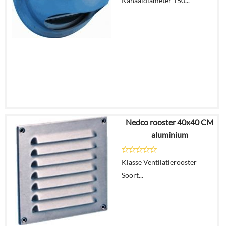
Kanaaldiameter 150...
In
winkelmand
Nedco rooster 40x40 CM
€
63,04
aluminium
€
35,30
Klasse Ventilatierooster
Details
Soort...
In
winkelmand