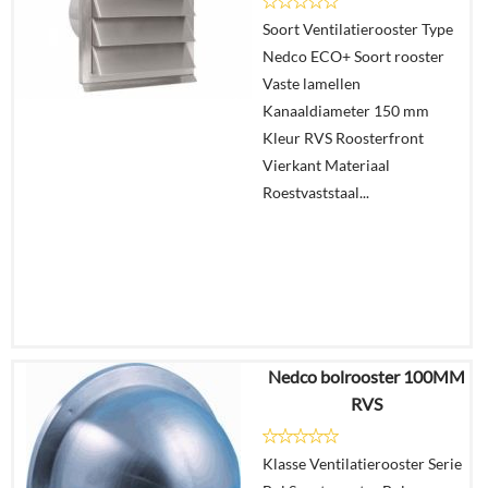
Details
Soort Ventilatierooster Type
Nedco ECO+ Soort rooster
In
Vaste lamellen
winkelmand
Kanaaldiameter 150 mm
Kleur RVS Roosterfront
Vierkant Materiaal
Roestvaststaal...
Nedco bolrooster 100MM
€
200,53
RVS
€
156,00
Klasse Ventilatierooster Serie
Details