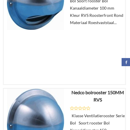
Bol Soort rooster Bol
Kanaaldiameter 100 mm
In
Kleur RVS Roosterfront Rond
winkelmand
Materiaal Roestvaststaal...
Nedco bolrooster 150MM
€
40,57
RVS
€
25,37
Klasse Ventilatierooster Serie
Details
Bol Soort rooster Bol