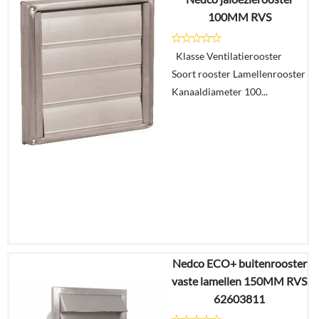
€
64,13
100MM RVS
€
35,91
Klasse Ventilatierooster
Details
Soort rooster Lamellenrooster
Kanaaldiameter 100...
In
winkelmand
Nedco ECO+ buitenrooster
€
48,64
vaste lamellen 150MM RVS
€
25,29
62603811