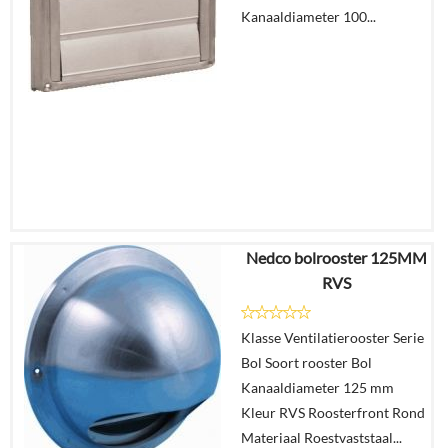
Kanaaldiameter 100...
In
winkelmand
Nedco bolrooster 125MM
€
48,64
RVS
€
25,29
Klasse Ventilatierooster Serie
Details
Bol Soort rooster Bol
Kanaaldiameter 125 mm
In
Kleur RVS Roosterfront Rond
winkelmand
Materiaal Roestvaststaal...