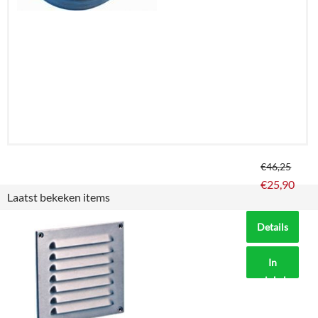
€
46,25
€
25,90
Laatst bekeken items
Details
In
winkelmand