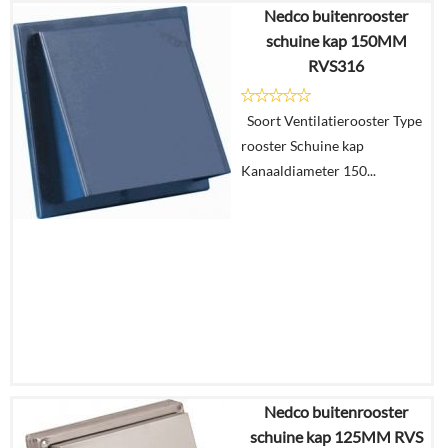
Nedco buitenrooster
€
72,45
schuine kap 150MM
€
40,57
RVS316
Details
Soort Ventilatierooster Type
rooster Schuine kap
In
Kanaaldiameter 150...
winkelmand
Nedco buitenrooster
€
220,67
schuine kap 125MM RVS
€
123,58