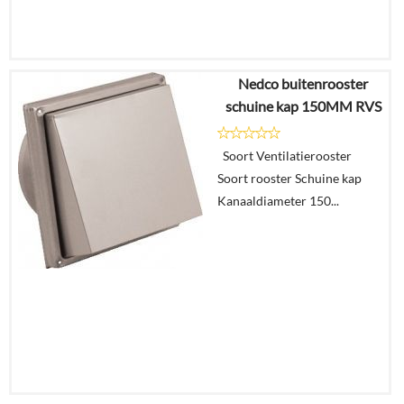
Nedco buitenrooster
€
108,25
schuine kap 150MM RVS
€
54,12
Soort Ventilatierooster
Details
Soort rooster Schuine kap
Kanaaldiameter 150...
In
winkelmand