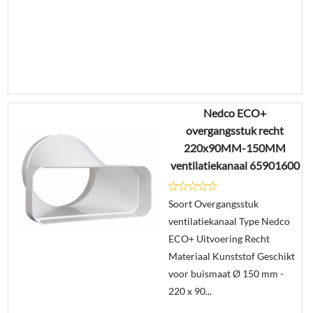
Nedco ECO+
€
22,78
overgangsstuk recht
€
14,36
220x90MM-150MM
ventilatiekanaal 65901600
Details
Soort Overgangsstuk
In
ventilatiekanaal Type Nedco
winkelmand
ECO+ Uitvoering Recht
Materiaal Kunststof Geschikt
voor buismaat Ø 150 mm -
220 x 90...