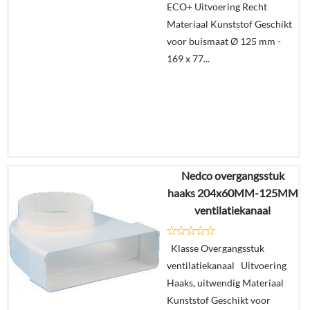
ECO+ Uitvoering Recht
Materiaal Kunststof Geschikt
voor buismaat Ø 125 mm -
169 x 77...
Nedco overgangsstuk
€
36,78
haaks 204x60MM-125MM
€
22,80
ventilatiekanaal
Details
Klasse Overgangsstuk
ventilatiekanaal Uitvoering
In
Haaks, uitwendig Materiaal
winkelmand
Kunststof Geschikt voor