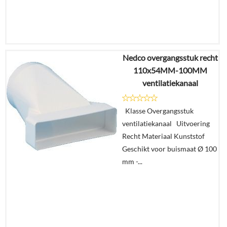
Nedco overgangsstuk recht
€
28,50
110x54MM-100MM
€
19,48
ventilatiekanaal
Details
Klasse Overgangsstuk
ventilatiekanaal Uitvoering
In
Recht Materiaal Kunststof
winkelmand
Geschikt voor buismaat Ø 100
mm -...