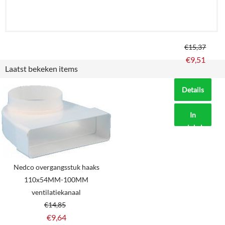
€
15,37
€
9,51
Laatst bekeken items
Details
In
winkelmand
Nedco overgangsstuk haaks
110x54MM-100MM
ventilatiekanaal
€
14,85
€
9,64