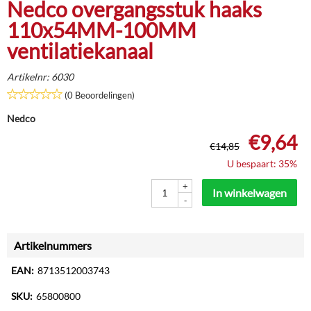
Nedco overgangsstuk haaks
110x54MM-100MM
ventilatiekanaal
Artikelnr:
6030
(0 Beoordelingen)
Nedco
€
9,64
€
14,85
U bespaart: 35%
+
In winkelwagen
-
Artikelnummers
EAN:
8713512003743
SKU:
65800800