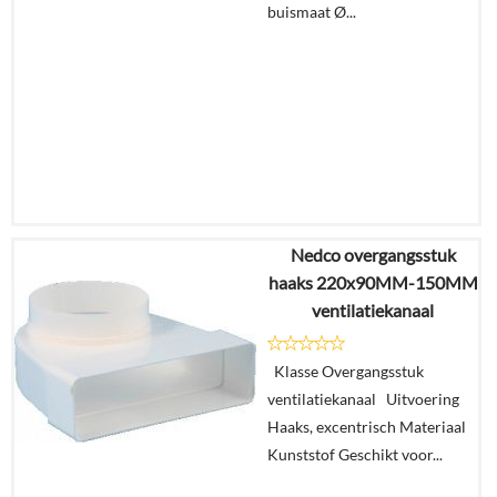
buismaat Ø...
Nedco overgangsstuk
€
21,93
haaks 220x90MM-150MM
€
12,82
ventilatiekanaal
Details
Klasse Overgangsstuk
ventilatiekanaal Uitvoering
In
Haaks, excentrisch Materiaal
winkelmand
Kunststof Geschikt voor...