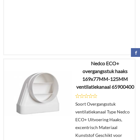
Nedco ECO+
€
47,19
overgangsstuk haaks
€
29,27
169x77MM-125MM
ventilatiekanaal 65900400
Details
Soort Overgangsstuk
In
ventilatiekanaal Type Nedco
winkelmand
ECO+ Uitvoering Haaks,
excentrisch Materiaal
Kunststof Geschikt voor