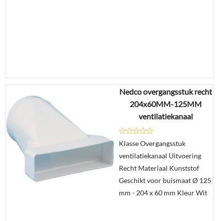
Nedco overgangsstuk recht
€
26,98
204x60MM-125MM
€
17,34
ventilatiekanaal
Details
Klasse Overgangsstuk
ventilatiekanaal Uitvoering
In
Recht Materiaal Kunststof
winkelmand
Geschikt voor buismaat Ø 125
mm - 204 x 60 mm Kleur Wit