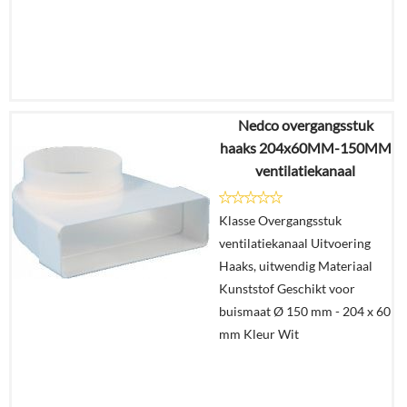
Nedco overgangsstuk
€
52,15
haaks 204x60MM-150MM
€
32,33
ventilatiekanaal
Details
Klasse Overgangsstuk
ventilatiekanaal Uitvoering
In
Haaks, uitwendig Materiaal
winkelmand
Kunststof Geschikt voor
buismaat Ø 150 mm - 204 x 60
mm Kleur Wit