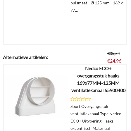
buismaat Ø 125 mm - 169 x
77...
€
35,54
Alternatieve artikelen:
€
24,96
Nedco ECO+
overgangsstuk haaks
Details
169x77MM-125MM
ventilatiekanaal 65900400
In
winkelmand
Soort Overgangsstuk
ventilatiekanaal Type Nedco
ECO+ Uitvoering Haaks,
excentrisch Materiaal