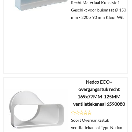
Recht Materiaal Kunststof
winkelmand
Geschikt voor buismaat Ø 150
mm - 220 x 90 mm Kleur Wit
Nedco ECO+
€
54,96
overgangsstuk recht
€
31,82
169x77MM-125MM
ventilatiekanaal 6590080
Details
Soort Overgangsstuk
In
ventilatiekanaal Type Nedco
winkelmand