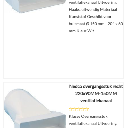
ventilatiekanaal Uitvoering
Haaks, uitwendig Materiaal
Kunststof Geschikt voor
buismaat Ø 150 mm - 204 x 60
mm Kleur Wit
Nedco overgangsstuk recht
€
28,50
220x90MM-150MM
€
19,48
ventilatiekanaal
Details
Klasse Overgangsstuk
ventilatiekanaal Uitvoering
In