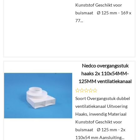
Kunststof Geschikt voor
buismaat Ø 125 mm - 169 x
77...
Nedco overgangsstuk
€
35,54
haaks 2x 110x54MM-
€
24,96
125MM ventilatiekanaal
Details
Soort Overgangsstuk dubbel
ventilatiekanaal Uitvoering
In
Haaks, inwendig Materiaal
winkelmand
Kunststof Geschikt voor
buismaat Ø 125 mm - 2x
110x54 mm Aansluiting...