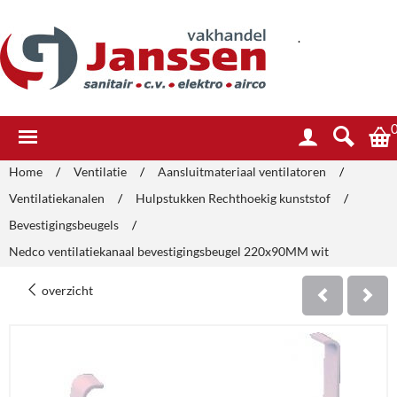
.
Home
/
Ventilatie
/
Aansluitmateriaal ventilatoren
/
Ventilatiekanalen
/
Hulpstukken Rechthoekig kunststof
/
Bevestigingsbeugels
/
Nedco ventilatiekanaal bevestigingsbeugel 220x90MM wit
overzicht