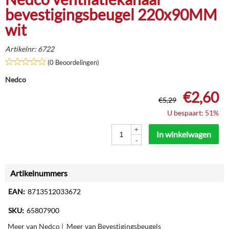
bevestigingsbeugel 220x90MM
wit
Artikelnr:
6722
(0 Beoordelingen)
Nedco
€
2,60
€
5,29
U bespaart: 51%
+
In winkelwagen
-
Artikelnummers
EAN:
8713512033672
SKU:
65807900
Meer van Nedco
|
Meer van Bevestigingsbeugels