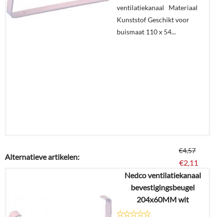
ventilatiekanaal Materiaal
In
Kunststof Geschikt voor
winkelmand
buismaat 110 x 54...
€
4,57
Alternatieve artikelen:
€
2,11
Nedco ventilatiekanaal
bevestigingsbeugel
Details
204x60MM wit
In