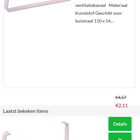
ventilatiekanaal Materiaal
In
Kunststof Geschikt voor
winkelmand
buismaat 110 x 54...
€
4,57
€
2,11
Laatst bekeken items
Details
In