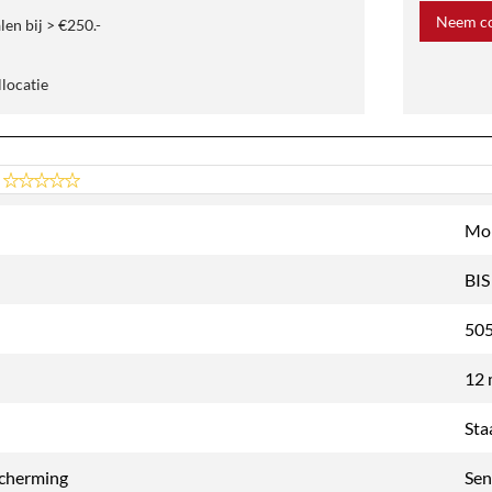
Neem co
len bij > €250.-
llocatie
Mo
BIS
50
12
Sta
cherming
Sen