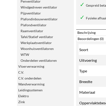
Penventilator
Gespreid beta
Windgedreven ventilator
Pijpventilator
Fysieke afhaa
Plafondinbouwventilator
Plafondventilator
Raamventilator
Beschrijving
Tafel/Statief ventilator
Beoordelingen (0)
Werkplaatsventilator
Woonhuisventilatoren
Soort
WTW
Uitvoering
Onderdelen ventilatoren
Vloerverwarming
Type
C.V.
C.V. onderdelen
Breedte
Wandverwarming
Leidingsystemen
Materiaal
Elektro
Zink
Oppervlaktebes