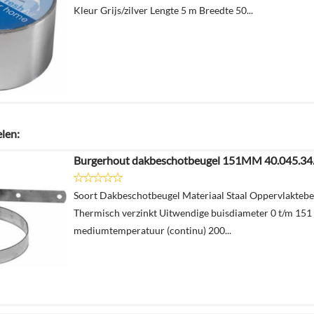
Kleur Grijs/zilver Lengte 5 m Breedte 50...
elen:
Burgerhout dakbeschotbeugel 151MM 40.045.34
Soort Dakbeschotbeugel Materiaal Staal Oppervlakteb
Thermisch verzinkt Uitwendige buisdiameter 0 t/m 15
mediumtemperatuur (continu) 200...