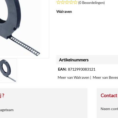
(0 Beoordelingen)
Walraven
Artikelnummers
EAN:
8712993083121
Meer van Walraven
|
Meer van Beves
 ?
Contact
Neem conta
tageteam