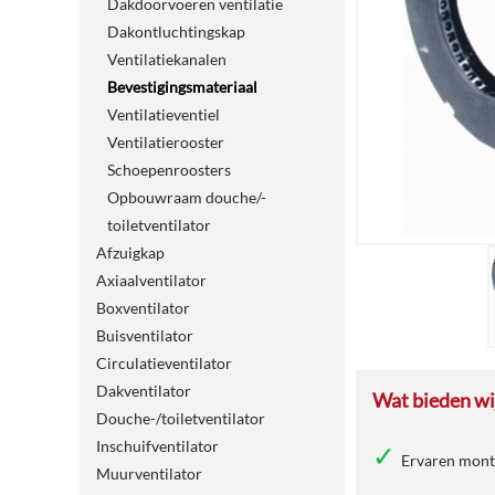
Dakdoorvoeren ventilatie
Dakontluchtingskap
Ventilatiekanalen
Bevestigingsmateriaal
Ventilatieventiel
Ventilatierooster
Schoepenroosters
Opbouwraam douche/-
toiletventilator
Afzuigkap
Axiaalventilator
Boxventilator
Buisventilator
Circulatieventilator
Dakventilator
Wat bieden wij
Douche-/toiletventilator
Inschuifventilator
Ervaren mon
Muurventilator