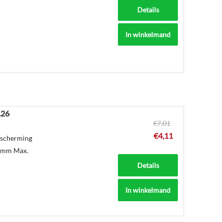
Details
In winkelmand
.26
€
7,01
€
4,11
escherming
1 mm Max.
Details
In winkelmand