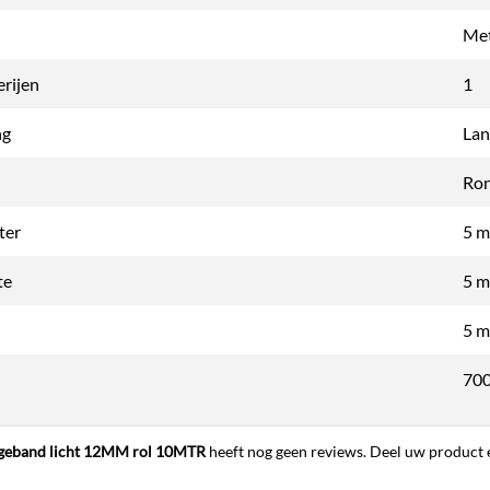
Met
erijen
1
ng
Lan
Ron
ter
5 
te
5 
5 
70
geband licht 12MM rol 10MTR
heeft nog geen reviews. Deel uw product e