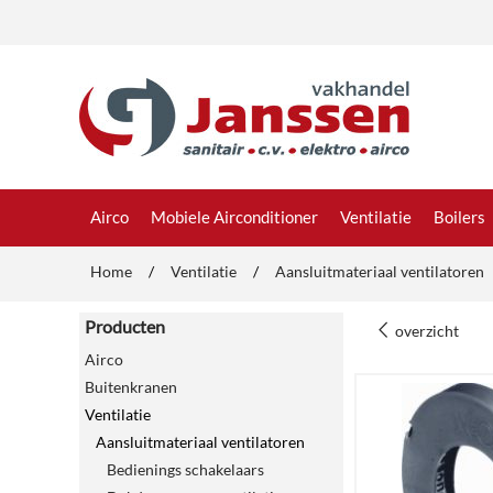
Airco
Mobiele Airconditioner
Ventilatie
Boilers
Home
/
Ventilatie
/
Aansluitmateriaal ventilatoren
Producten
overzicht
Airco
Buitenkranen
Ventilatie
Aansluitmateriaal ventilatoren
Bedienings schakelaars