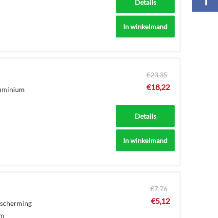
Details
In winkelmand
€
23,35
€
18,22
luminium
Details
In winkelmand
€
7,76
€
5,12
escherming
mm