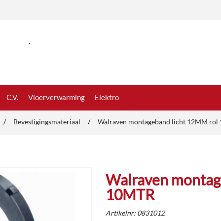
.
C.V.
Vloerverwarming
Elektro
/
Bevestigingsmateriaal
/
Walraven montageband licht 12MM ro
Walraven montag
10MTR
Artikelnr:
0831012