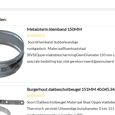
len:
Metaloterm klemband 150MM
SoortKlemband dubbelwandige
rookgasbuis MateriaalRoestvaststaal
(RVS)OppervlaktebeschermingGeenDiameter150 mm Le
speciale bestelling kan niet geretourneerd/geannuleer
Burgerhout dakbeschotbeugel 151MM 40.045.34
Soort Dakbeschotbeugel Materiaal Staal Oppervlakteb
Thermisch verzinkt Uitwendige buisdiameter 0 t/m 15
mediumtemperatuur (continu) 200...