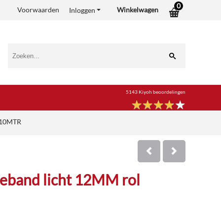
0
Voorwaarden
Winkelwagen
Inloggen
5143 Kiyoh beoordelingen
★
★
★
★
★
★
★
★
★
★
l 10MTR
eband licht 12MM rol