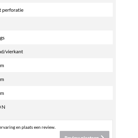
 perforatie
gs
d/vierkant
mm
mm
mm
0 N
rvaring en plaats een review.
Review plaatsen