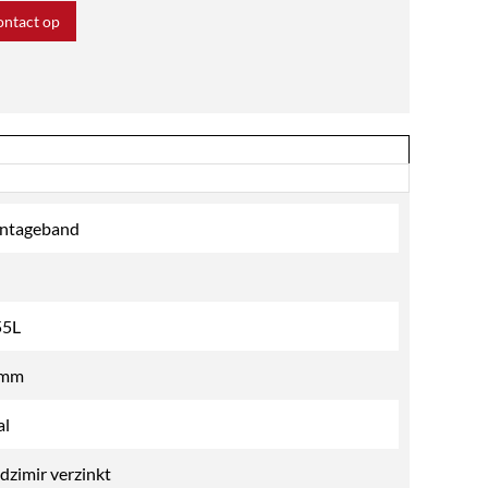
ntact op
ntageband
55L
 mm
al
dzimir verzinkt