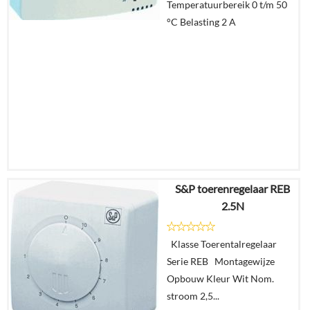
Temperatuurbereik 0 t/m 50
winkelmand
°C Belasting 2 A
S&P toerenregelaar REB
€
183,68
2.5N
€
179,09
Klasse Toerentalregelaar
Details
Serie REB Montagewijze
Opbouw Kleur Wit Nom.
In
stroom 2,5...
winkelmand