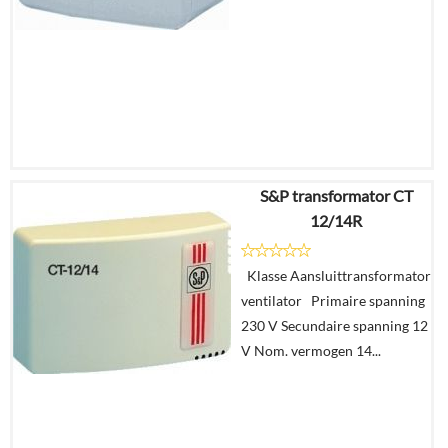
S&P transformator CT
€
152,46
12/14R
Details
Klasse Aansluittransformator
ventilator Primaire spanning
In
230 V Secundaire spanning 12
winkelmand
V Nom. vermogen 14...