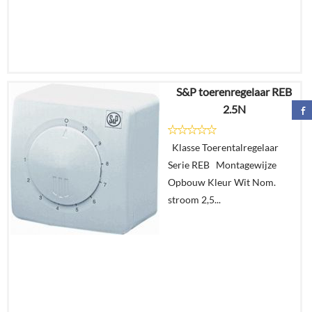
S&P toerenregelaar REB
€
183,68
2.5N
€
179,09
Klasse Toerentalregelaar
Details
Serie REB Montagewijze
Opbouw Kleur Wit Nom.
In
stroom 2,5...
winkelmand