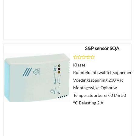
S&P sensor SQA
€
57,84
Klasse
Details
Ruimteluchtkwaliteitsopnemer
Voedingsspanning 230 Vac
In
Montagewijze Opbouw
winkelmand
Temperatuurbereik 0 t/m 50
°C Belasting 2 A