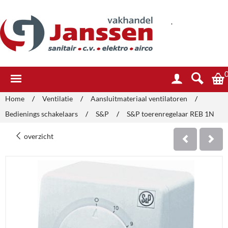
.
Home
/
Ventilatie
/
Aansluitmateriaal ventilatoren
/
Bedienings schakelaars
/
S&P
/
S&P toerenregelaar REB 1N
overzicht