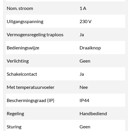
Nom. stroom
1 A
Uitgangsspanning
230 V
Vermogensregeling traploos
Ja
Bedieningswijze
Draaiknop
Verlichting
Geen
Schakelcontact
Ja
Met temperatuurvoeler
Nee
Beschermingsgraad (IP)
IP44
Regeling
Handbediend
Sturing
Geen