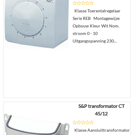
Klasse Toerentalregelaar
Details
Serie REB Montagewijze
Opbouw Kleur Wit Nom.
In
stroom 0 - 10
winkelmand
Uitgangsspanning 230...
S&P transformator CT
€
57,84
45/12
Details
Klasse Aansluittransformator