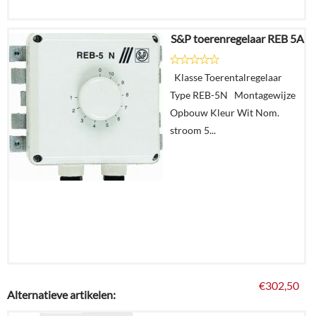
S&P toerenregelaar REB 5A
€
152,46
Klasse Toerentalregelaar
Details
Type REB-5N Montagewijze
Opbouw Kleur Wit Nom.
In
stroom 5...
winkelmand
€
302,50
Alternatieve artikelen: