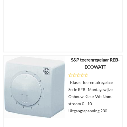
S&P toerenregelaar REB-
€
125,84
ECOWATT
€
106,33
Klasse Toerentalregelaar
Details
Serie REB Montagewijze
Opbouw Kleur Wit Nom.
In
stroom 0 - 10
winkelmand
Uitgangsspanning 230...