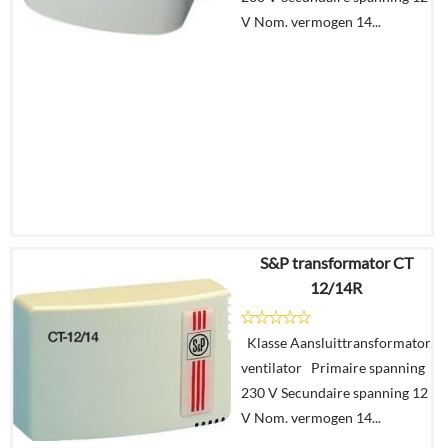
V Nom. vermogen 14...
S&P transformator CT
€
157,30
12/14R
€
153,37
Klasse Aansluittransformator
Details
ventilator Primaire spanning
230 V Secundaire spanning 12
In
V Nom. vermogen 14...
winkelmand