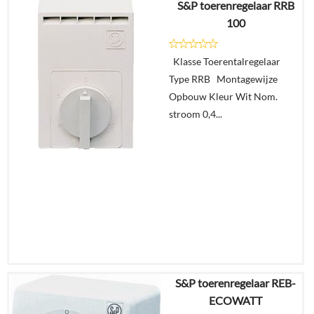
S&P toerenregelaar RRB
Details
100
In
Klasse Toerentalregelaar
winkelmand
Type RRB Montagewijze
Opbouw Kleur Wit Nom.
stroom 0,4...
S&P toerenregelaar REB-
€
95,83
ECOWATT
€
93,44