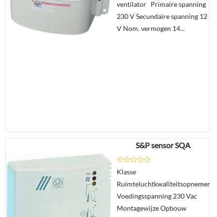
ventilator Primaire spanning
In
230 V Secundaire spanning 12
winkelmand
V Nom. vermogen 14...
S&P sensor SQA
€
157,30
€
153,37
Klasse
Ruimteluchtkwaliteitsopnemer
Details
Voedingsspanning 230 Vac
Montagewijze Opbouw
In