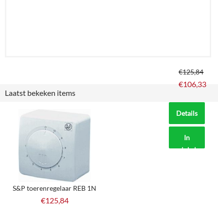
€
125,84
€
106,33
Laatst bekeken items
Details
In
winkelmand
S&P toerenregelaar REB 1N
€
125,84