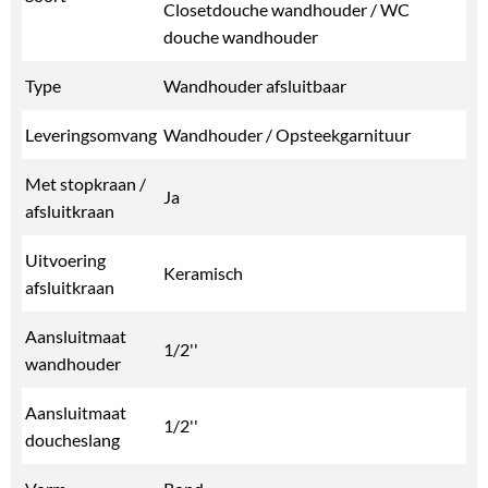
Closetdouche wandhouder / WC
douche wandhouder
Type
Wandhouder afsluitbaar
Leveringsomvang
Wandhouder / Opsteekgarnituur
Met stopkraan /
Ja
afsluitkraan
Uitvoering
Keramisch
afsluitkraan
Aansluitmaat
1/2''
wandhouder
Aansluitmaat
1/2''
doucheslang