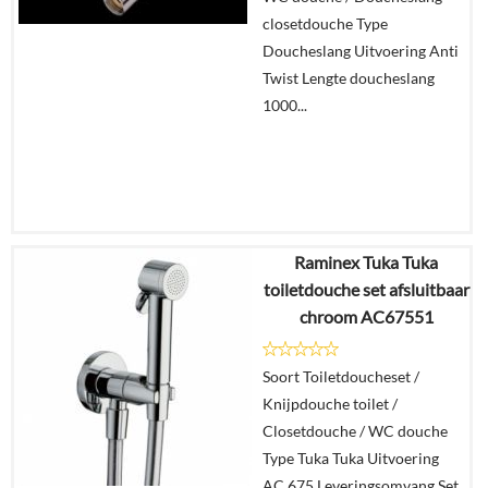
closetdouche Type
Doucheslang Uitvoering Anti
Twist Lengte doucheslang
1000...
Raminex Tuka Tuka
€
12,95
toiletdouche set afsluitbaar
€
9,95
chroom AC67551
Details
Soort Toiletdoucheset /
Knijpdouche toilet /
In
Closetdouche / WC douche
winkelmand
Type Tuka Tuka Uitvoering
AC.675 Leveringsomvang Set