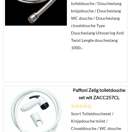
toiletdouche / Doucheslang
In
knijpdouche / Doucheslang
winkelmand
WC douche / Doucheslang
closetdouche Type
Doucheslang Uitvoering Anti
Twist Lengte doucheslang
1000...
Paffoni Zelig toiletdouche
€
12,95
set wit ZACC257CL
€
9,95
Soort Toiletdoucheset /
Details
Knijpdouche toilet /
Closetdouche / WC douche
In