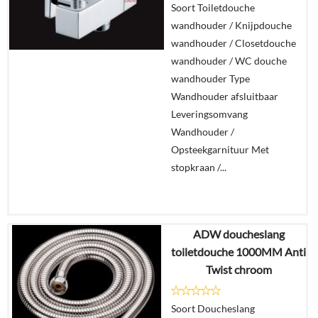
Soort Toiletdouche
wandhouder / Knijpdouche
wandhouder / Closetdouche
wandhouder / WC douche
wandhouder Type
Wandhouder afsluitbaar
Leveringsomvang
Wandhouder /
Opsteekgarnituur Met
stopkraan /...
ADW doucheslang
€
39,81
toiletdouche 1000MM Anti
€
28,45
Twist chroom
Details
Soort Doucheslang