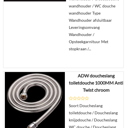
wandhouder / WC douche
wandhouder Type
Wandhouder afsluitbaar
Leveringsomvang
Wandhouder /
Opsteekgarnituur Met
stopkraan /...
ADW doucheslang
€
39,81
toiletdouche 1000MM Anti
€
28,45
Twist chroom
Details
Soort Doucheslang
toiletdouche / Doucheslang
In
knijpdouche / Doucheslang
winkelmand
WC douche / Doucheslang