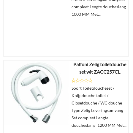
compleet Lengte doucheslang
1000 MM Met...
Paffoni Zelig toiletdouche
€
401,90
set wit ZACC257CL
€
245,21
Soort Toiletdoucheset /
Details
Knijpdouche toilet /
Closetdouche / WC douche
In
Type Zelig Leveringsomvang
winkelmand
Set compleet Lengte
doucheslang 1200 MM Met...