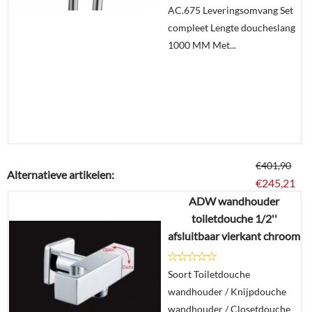
AC.675 Leveringsomvang Set
compleet Lengte doucheslang
1000 MM Met...
€
401,90
Alternatieve artikelen:
€
245,21
ADW wandhouder
toiletdouche 1/2''
Details
afsluitbaar vierkant chroom
In
Soort Toiletdouche
winkelmand
wandhouder / Knijpdouche
wandhouder / Closetdouche