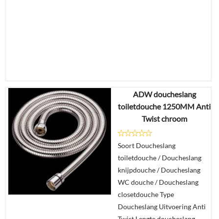
ADW doucheslang
€
85,91
toiletdouche 1250MM Anti
€
78,18
Twist chroom
Details
Soort Doucheslang
toiletdouche / Doucheslang
In
knijpdouche / Doucheslang
winkelmand
WC douche / Doucheslang
closetdouche Type
Doucheslang Uitvoering Anti
Twist Lengte doucheslang