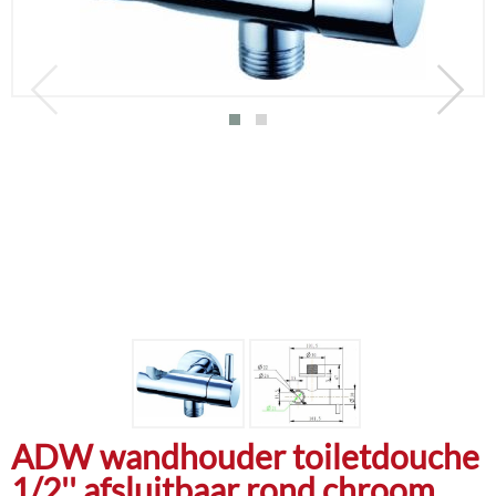
ADW wandhouder toiletdouche
1/2'' afsluitbaar rond chroom