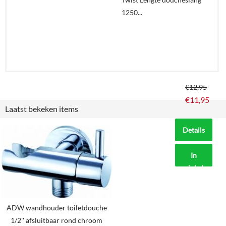
1250...
€
12,95
€
11,95
Laatst bekeken items
Details
In
winkelmand
ADW wandhouder toiletdouche
1/2'' afsluitbaar rond chroom