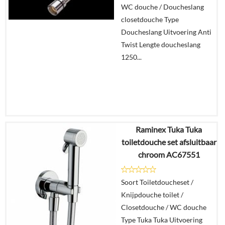
WC douche / Doucheslang
closetdouche Type
Doucheslang Uitvoering Anti
Twist Lengte doucheslang
1250...
Raminex Tuka Tuka
€
12,95
toiletdouche set afsluitbaar
€
11,95
chroom AC67551
Details
Soort Toiletdoucheset /
Knijpdouche toilet /
In
Closetdouche / WC douche
winkelmand
Type Tuka Tuka Uitvoering