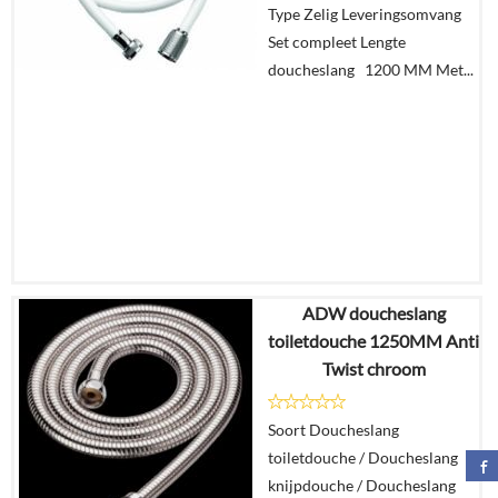
Type Zelig Leveringsomvang
winkelmand
Set compleet Lengte
doucheslang 1200 MM Met...
ADW doucheslang
€
85,91
toiletdouche 1250MM Anti
€
78,18
Twist chroom
Details
Soort Doucheslang
toiletdouche / Doucheslang
In
knijpdouche / Doucheslang
winkelmand