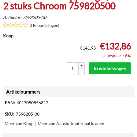
2 stuks Chroom 759820500
Artikelnr:
7598205-00
(0 Beoordelingen)
Kopp
€
132,86
€
141,93
U bespaart: 6%
+
In winkelwagen
-
Artikelnummers
EAN:
4017080856812
SKU:
7598205-00
Meer van Kopp
|
Meer van Aansluitmateriaal kranen