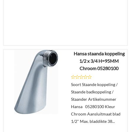
Hansa staanda koppeling
€
16,56
1/2 x 3/4 H=95MM
€
13,36
Chroom 05280100
Details
Soort Staande koppeling /
Staande badkoppeling /
In
Staander Artikelnummer
winkelmand
Hansa 05280100 Kleur
Chroom Aansluitmaat blad
1/2" Max. bladdikte 38...