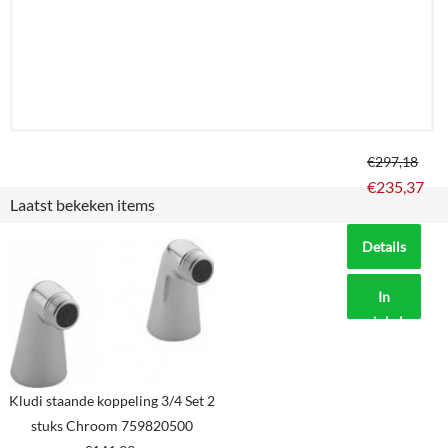
€
297,18
€
235,37
Laatst bekeken items
Details
In
winkelmand
Kludi staande koppeling 3/4 Set 2
stuks Chroom 759820500