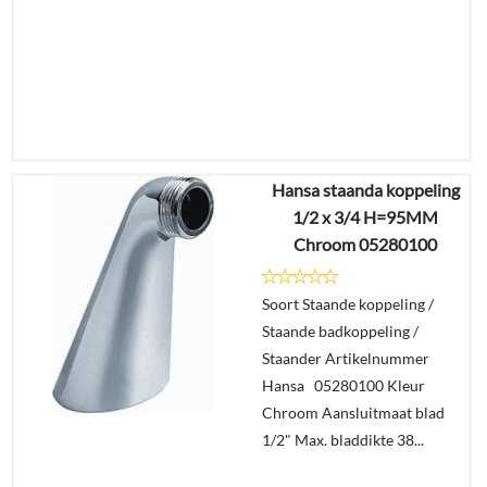
Hansa staanda koppeling
€
16,56
1/2 x 3/4 H=95MM
€
13,36
Chroom 05280100
Details
Soort Staande koppeling /
Staande badkoppeling /
In
Staander Artikelnummer
winkelmand
Hansa 05280100 Kleur
Chroom Aansluitmaat blad
1/2" Max. bladdikte 38...