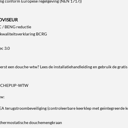
ng conform Europese regelgeving (NEN 1717))
DVISEUR
C / BENG reductie
kwaliteitsverklaring BCRG
ec 3.0
 eerst een douche-wtw? Lees de installatiehandleiding en gebruik de
grati
UCHEPIJP-WTW
tw:
 EA terugstroombeveiliging (controleerbare keerklep met geïntegreerde k
en thermostatische douchemengkraan