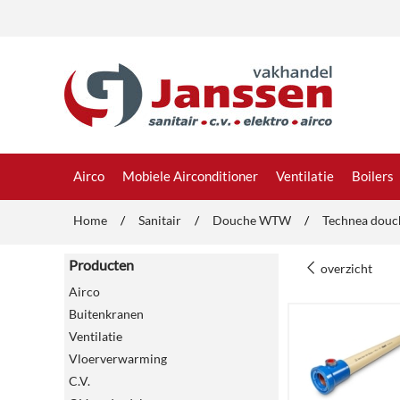
Airco
Mobiele Airconditioner
Ventilatie
Boilers
Home
/
Sanitair
/
Douche WTW
/
Technea douc
Producten
overzicht
Airco
Buitenkranen
Ventilatie
Vloerverwarming
C.V.