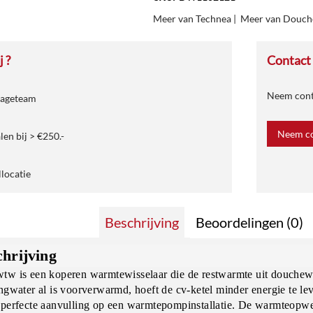
Meer van Technea
|
Meer van Douc
 ?
Contact
Neem conta
tageteam
Neem co
len bij > €250.-
llocatie
Beschrijving
Beoordelingen (0)
chrijving
tw is een koperen warmtewisselaar die de restwarmte uit douchewa
ingwater al is voorverwarmd, hoeft de cv-ketel minder energie te 
 perfecte aanvulling op een warmtepompinstallatie. De warmteopwe