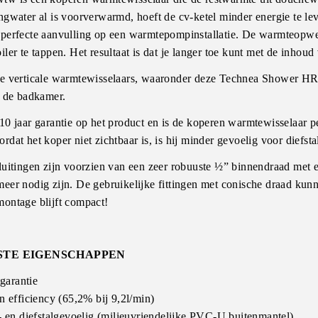
ingwater al is voorverwarmd, hoeft de cv-ketel minder energie te 
 perfecte aanvulling op een warmtepompinstallatie. De warmteopwe
iler te tappen. Het resultaat is dat je langer toe kunt met de inhoud 
ie verticale warmtewisselaars, waaronder deze Technea Shower HR
r de badkamer.
 10 jaar garantie op het product en is de koperen warmtewisselaar
rdat het koper niet zichtbaar is, is hij minder gevoelig voor diefsta
luitingen zijn voorzien van een zeer robuuste ½” binnendraad met 
meer nodig zijn. De gebruikelijke fittingen met conische draad kun
montage blijft compact!
STE EIGENSCHAPPEN
garantie
 efficiency (65,2% bij 9,2l/min)
 en diefstalgevoelig (milieuvriendelijke PVC-U buitenmantel)