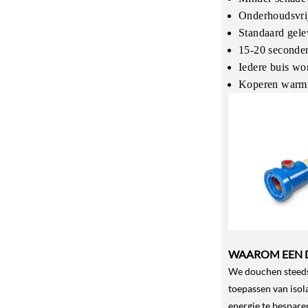
Onderhoudsvrij
Standaard gelev
15-20 seconde
Iedere buis wor
Koperen warmt
WAAROM EEN 
We douchen steeds 
toepassen van isol
energie te bespare