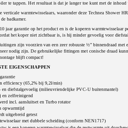
iler te tappen. Het resultaat is dat je langer toe kunt met de inhoud 
ie verticale warmtewisselaars, waaronder deze Technea Shower HR
r de badkamer.
 10 jaar garantie op het product en is de koperen warmtewisselaar
rdat het koper niet zichtbaar is, is hij minder gevoelig voor diefsta
luitingen zijn voorzien van een zeer robuuste ½” binnendraad met 
meer nodig zijn. De gebruikelijke fittingen met conische draad kun
montage blijft compact!
STE EIGENSCHAPPEN
garantie
 efficiency (65,2% bij 9,2l/min)
 en diefstalgevoelig (milieuvriendelijke PVC-U buitenmantel)
 en zelfreinigend
erd incl. aansluitset en Turbo rotator
n opwarmtijd
dt uitgebreid getest
ewisselaar met dubbele scheiding (conform NEN1717)
tw is een koperen warmtewisselaar die de restwarmte uit douchewa