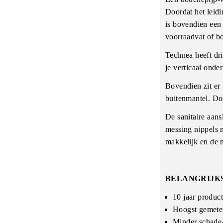
Doordat het leid
is bovendien een
voorraadvat of bo
Technea heeft dr
je verticaal onde
Bovendien zit er
buitenmantel. Doo
De sanitaire aans
messing nippels 
makkelijk en de 
BELANGRIJK
10 jaar product
Hoogst gemeten
Minder schade-