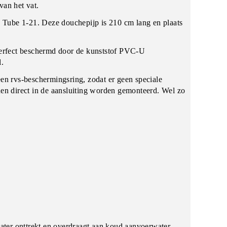
van het vat.
 Tube 1-21. Deze douchepijp is 210 cm lang en plaats
 perfect beschermd door de kunststof PVC-U
l.
een rvs-beschermingsring, zodat er geen speciale
nen direct in de aansluiting worden gemonteerd. Wel zo
ter onttrekt en overdraagt aan koud aanvoerwater.