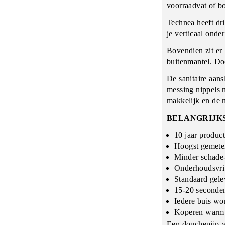
voorraadvat of bo
Technea heeft dr
je verticaal onde
Bovendien zit er
buitenmantel. Doo
De sanitaire aans
messing nippels 
makkelijk en de 
BELANGRIJK
10 jaar product
Hoogst gemeten
Minder schade-
Onderhoudsvrij
Standaard gelev
15-20 seconde
Iedere buis wor
Koperen warmt
Een douchepijp-w