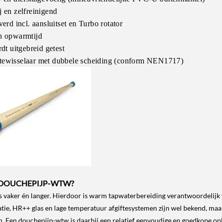
 en zelfreinigend
erd incl. aansluitset en Turbo rotator
n opwarmtijd
dt uitgebreid getest
ewisselaar met dubbele scheiding (conform NEN1717)
DOUCHEPIJP-WTW?
vaker én langer. Hierdoor is warm tapwaterbereiding verantwoordelijk v
atie, HR++ glas en lage temperatuur afgiftesystemen zijn wel bekend, m
n. Een douchepijp-wtw is daarbij een relatief eenvoudige en goedkope op