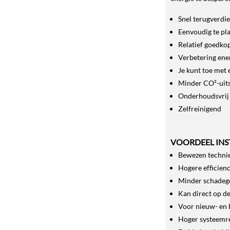
Snel terugverdi
Eenvoudig te pl
Relatief goedko
Verbetering ene
Je kunt toe met 
Minder CO²-uit
Onderhoudsvrij
Zelfreinigend
VOORDEEL INS
Bewezen technie
Hogere efficien
Minder schadeg
Kan direct op d
Voor nieuw- en
Hoger systeem