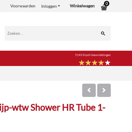
0
Voorwaarden
Winkelwagen
Inloggen
5143 Kiyoh beoordelingen
★
★
★
★
★
★
★
★
★
★
ijp-wtw Shower HR Tube 1-