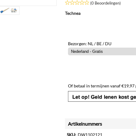
(0 Beoordelingen)
Technea
Bezorgen: NL / BE / DU
Of betaal in termijnen vanaf
€
19,97
Artikelnummers
SKU:
DW1102121