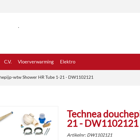
.
C.V.
Vloerverwarming
Elektro
hepijp-wtw Shower HR Tube 1-21 - DW1102121
Technea douchep
21 - DW1102121
Artikelnr:
DW1102121