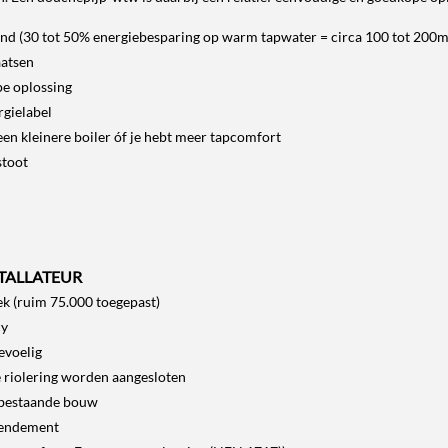
end (30 tot 50% energiebesparing op warm tapwater = circa 100 tot 200m³
aatsen
pe oplossing
rgielabel
een kleinere boiler óf je hebt meer tapcomfort
stoot
TALLATEUR
k (ruim 75.000 toegepast)
cy
evoelig
e riolering worden aangesloten
 bestaande bouw
rendement