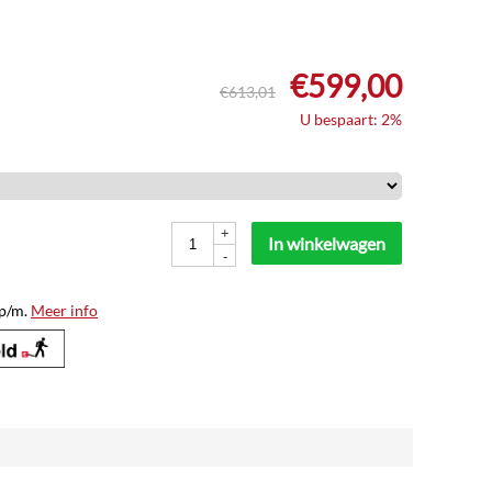
€
599,00
€
613,01
U bespaart: 2%
+
In winkelwagen
-
p/m.
Meer info