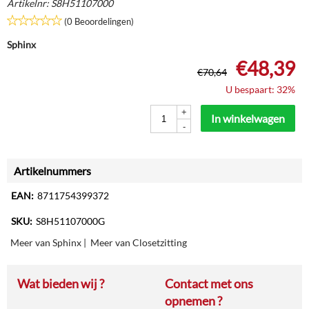
Artikelnr:
S8H51107000
(0 Beoordelingen)
Sphinx
€
48,39
€
70,64
U bespaart: 32%
+
In winkelwagen
-
Artikelnummers
EAN:
8711754399372
SKU:
S8H51107000G
Meer van Sphinx
|
Meer van Closetzitting
Wat bieden wij ?
Contact met ons
opnemen ?