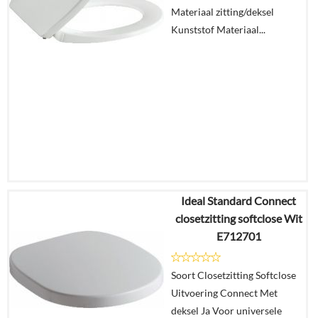
Materiaal zitting/deksel
Kunststof Materiaal...
Ideal Standard Connect
€
147,08
closetzitting softclose Wit
€
110,07
E712701
Details
Soort Closetzitting Softclose
Uitvoering Connect Met
In
deksel Ja Voor universele
winkelmand