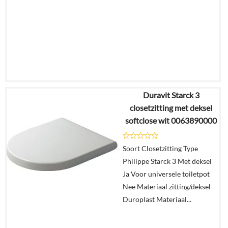
Duravit Starck 3
€
111,54
closetzitting met deksel
€
71,58
softclose wit 0063890000
Details
Soort Closetzitting Type
Philippe Starck 3 Met deksel
In
Ja Voor universele toiletpot
winkelmand
Nee Materiaal zitting/deksel
Duroplast Materiaal...