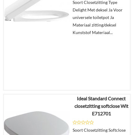
Soort Closetzitting Type
Delight Met deksel Ja Voor
In
universele toiletpot Ja
winkelmand
Materiaal zitting/deksel
Kunststof Materiaal...
Ideal Standard Connect
€
200,68
closetzitting softclose Wit
€
150,18
E712701
Details
Soort Closetzitting Softclose