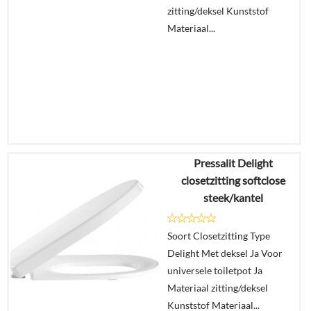
zitting/deksel Kunststof
Materiaal...
Pressalit Delight
€
427,48
closetzitting softclose
€
336,62
steek/kantel
Details
Soort Closetzitting Type
Delight Met deksel Ja Voor
In
universele toiletpot Ja
winkelmand
Materiaal zitting/deksel
Kunststof Materiaal...