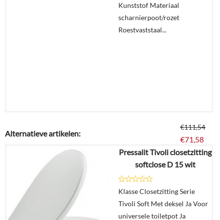
Kunststof Materiaal
scharnierpoot/rozet
Roestvaststaal...
€
111,54
Alternatieve artikelen:
€
71,58
Pressalit Tivoli closetzitting
softclose D 15 wit
Details
Klasse Closetzitting Serie
In
Tivoli Soft Met deksel Ja Voor
winkelmand
universele toiletpot Ja