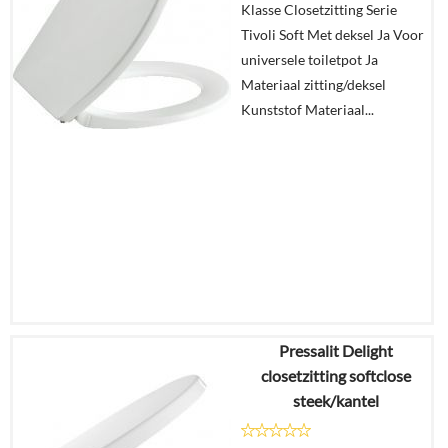
Klasse Closetzitting Serie
Details
Tivoli Soft Met deksel Ja Voor
universele toiletpot Ja
In
Materiaal zitting/deksel
winkelmand
Kunststof Materiaal...
Pressalit Delight
€
147,08
closetzitting softclose
€
110,07
steek/kantel
Details