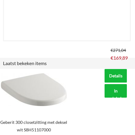
€
271,04
€
169,89
Laatst bekeken items
Details
In
winkelmand
Geberit 300 closetzitting met deksel
wit S8H51107000