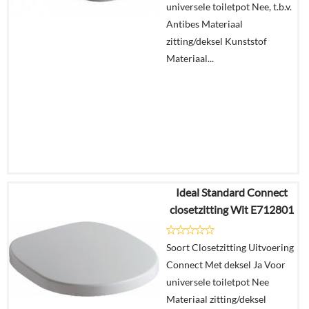
universele toiletpot Nee, t.b.v.
winkelmand
Antibes Materiaal
zitting/deksel Kunststof
Materiaal...
Ideal Standard Connect
€
427,48
closetzitting Wit E712801
€
336,62
Soort Closetzitting Uitvoering
Details
Connect Met deksel Ja Voor
universele toiletpot Nee
In
Materiaal zitting/deksel
winkelmand