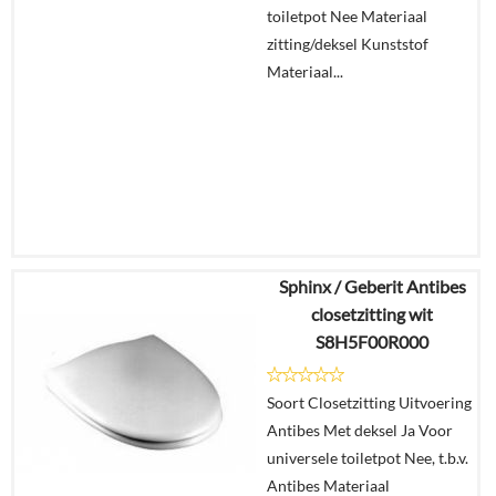
toiletpot Nee Materiaal
zitting/deksel Kunststof
Materiaal...
Sphinx / Geberit Antibes
€
261,24
closetzitting wit
€
199,68
S8H5F00R000
Details
Soort Closetzitting Uitvoering
Antibes Met deksel Ja Voor
In
universele toiletpot Nee, t.b.v.
winkelmand
Antibes Materiaal