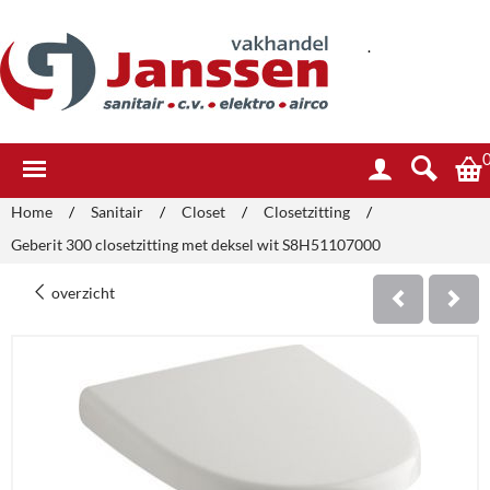
.
Home
/
Sanitair
/
Closet
/
Closetzitting
/
Geberit 300 closetzitting met deksel wit S8H51107000
overzicht