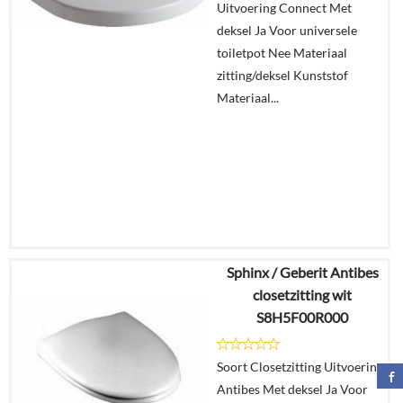
Uitvoering Connect Met
In
deksel Ja Voor universele
winkelmand
toiletpot Nee Materiaal
zitting/deksel Kunststof
Materiaal...
Sphinx / Geberit Antibes
€
261,24
closetzitting wit
€
199,68
S8H5F00R000
Details
Soort Closetzitting Uitvoering
Antibes Met deksel Ja Voor
In