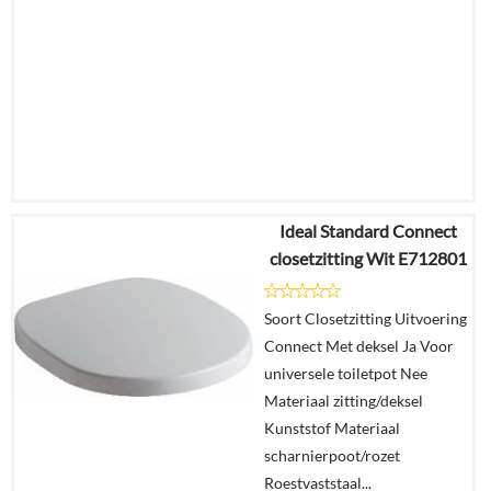
Ideal Standard Connect
€
200,68
closetzitting Wit E712801
€
150,18
Soort Closetzitting Uitvoering
Details
Connect Met deksel Ja Voor
universele toiletpot Nee
In
Materiaal zitting/deksel
winkelmand
Kunststof Materiaal
scharnierpoot/rozet
Roestvaststaal...