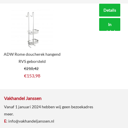
Details
In
winkelmand
ADW Rome doucherek hangend
RVS geborsteld
€
210,42
€
153,98
Vakhandel Janssen
Vanaf 1 januari 2024 hebben wij geen bezoekadres
meer.
E
:
info@vakhandeljanssen.nl