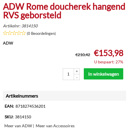
ADW Rome doucherek hangend
RVS geborsteld
Artikelnr:
3814150
(0 Beoordelingen)
ADW
€
153,98
€
210,42
U bespaart: 27%
+
In winkelwagen
-
Artikelnummers
EAN:
8718274536201
SKU:
3814150
Meer van ADW
|
Meer van Accessoires