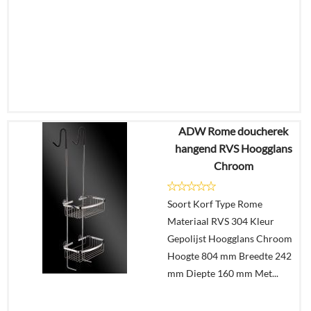
ADW Rome doucherek
€
65,00
hangend RVS Hoogglans
€
49,02
Chroom
Details
Soort Korf Type Rome
Materiaal RVS 304 Kleur
In
Gepolijst Hoogglans Chroom
winkelmand
Hoogte 804 mm Breedte 242
mm Diepte 160 mm Met...