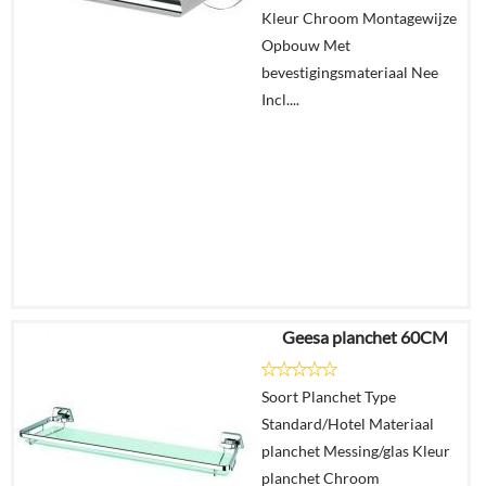
Kleur Chroom Montagewijze
In
Opbouw Met
winkelmand
bevestigingsmateriaal Nee
Incl....
Geesa planchet 60CM
€
78,75
€
57,33
Soort Planchet Type
Standard/Hotel Materiaal
Details
planchet Messing/glas Kleur
planchet Chroom