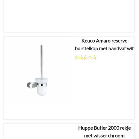
Keuco Amaro reserve
€
65,00
borstelkop met handvat wit
€
49,02
Details
In
winkelmand
Huppe Butler 2000 rekje
€
51,18
met wisser chroom
€
41,85