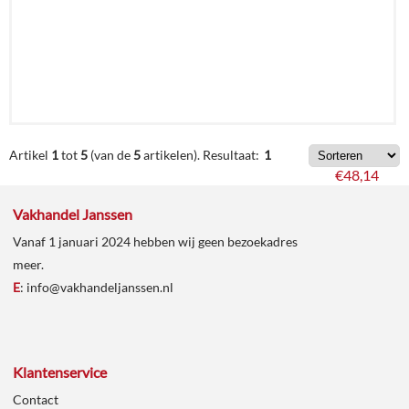
€
70,93
Artikel
1
tot
5
(van de
5
artikelen).
Resultaat:
1
€
48,14
Vakhandel Janssen
Details
Vanaf 1 januari 2024 hebben wij geen bezoekadres
meer.
In
E
:
info@vakhandeljanssen.nl
winkelmand
Klantenservice
Contact