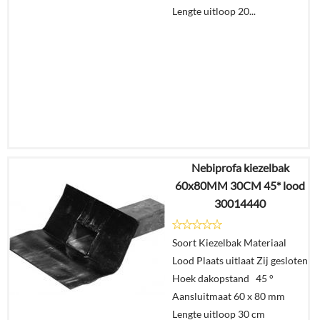
Lengte uitloop 20...
Nebiprofa kiezelbak
€
22,43
60x80MM 30CM 45* lood
€
14,04
30014440
Details
Soort Kiezelbak Materiaal
Lood Plaats uitlaat Zij gesloten
In
Hoek dakopstand 45 °
winkelmand
Aansluitmaat 60 x 80 mm
Lengte uitloop 30 cm