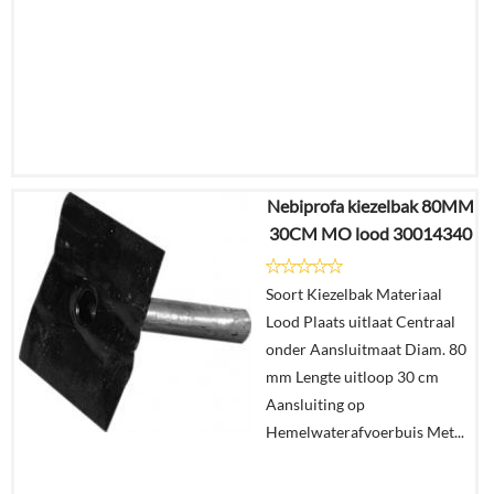
Nebiprofa kiezelbak 80MM
€
54,63
30CM MO lood 30014340
€
39,77
Soort Kiezelbak Materiaal
Details
Lood Plaats uitlaat Centraal
onder Aansluitmaat Diam. 80
In
mm Lengte uitloop 30 cm
winkelmand
Aansluiting op
Hemelwaterafvoerbuis Met...