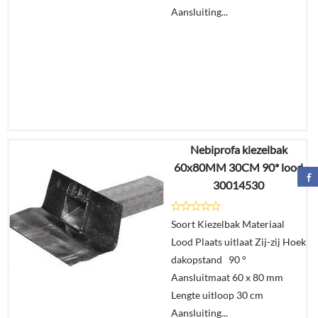
Aansluiting...
Nebiprofa kiezelbak
€
71,75
60x80MM 30CM 90* lood
€
52,51
30014530
Details
Soort Kiezelbak Materiaal
Lood Plaats uitlaat Zij-zij Hoek
In
dakopstand 90 °
winkelmand
Aansluitmaat 60 x 80 mm
Lengte uitloop 30 cm
Aansluiting...