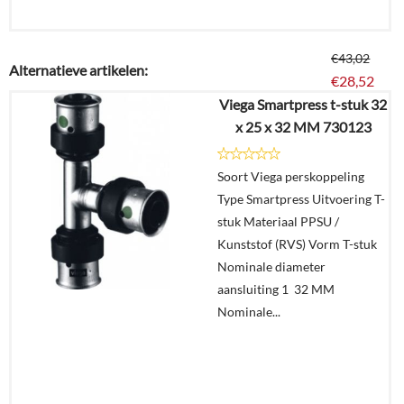
€
43,02
Alternatieve artikelen:
€
28,52
Viega Smartpress t-stuk 32
x 25 x 32 MM 730123
Details
Soort Viega perskoppeling
In
Type Smartpress Uitvoering T-
winkelmand
stuk Materiaal PPSU /
Kunststof (RVS) Vorm T-stuk
Nominale diameter
aansluiting 1 32 MM
Nominale...