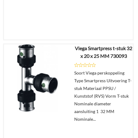
Viega Smartpress t-stuk 32
€
31,59
x 20 x 25 MM 730093
€
23,26
Soort Viega perskoppeling
Details
Type Smartpress Uitvoering T-
stuk Materiaal PPSU /
In
Kunststof (RVS) Vorm T-stuk
winkelmand
Nominale diameter
aansluiting 1 32 MM
Nominale...