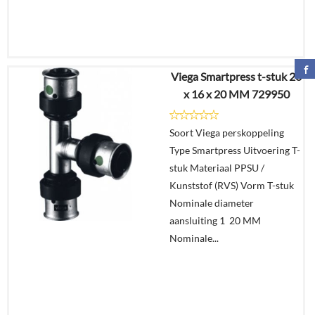
Viega Smartpress t-stuk 20
€
30,61
x 16 x 20 MM 729950
€
22,54
Soort Viega perskoppeling
Details
Type Smartpress Uitvoering T-
stuk Materiaal PPSU /
In
Kunststof (RVS) Vorm T-stuk
winkelmand
Nominale diameter
aansluiting 1 20 MM
Nominale...