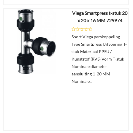
Viega Smartpress t-stuk 20
€
47,23
x 20 x 16 MM 729974
€
31,32
Soort Viega perskoppeling
Details
Type Smartpress Uitvoering T-
stuk Materiaal PPSU /
In
Kunststof (RVS) Vorm T-stuk
winkelmand
Nominale diameter
aansluiting 1 20 MM
Nominale...