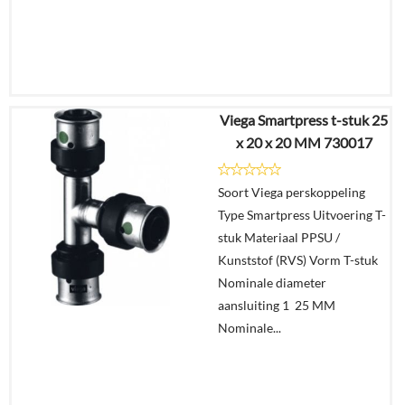
Viega Smartpress t-stuk 25
€
43,34
x 20 x 20 MM 730017
€
28,74
Soort Viega perskoppeling
Details
Type Smartpress Uitvoering T-
stuk Materiaal PPSU /
In
Kunststof (RVS) Vorm T-stuk
winkelmand
Nominale diameter
aansluiting 1 25 MM
Nominale...