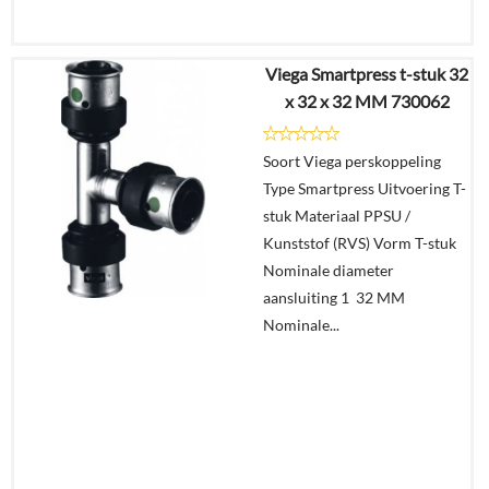
Viega Smartpress t-stuk 32
€
43,34
x 32 x 32 MM 730062
€
28,74
Soort Viega perskoppeling
Details
Type Smartpress Uitvoering T-
stuk Materiaal PPSU /
In
Kunststof (RVS) Vorm T-stuk
winkelmand
Nominale diameter
aansluiting 1 32 MM
Nominale...