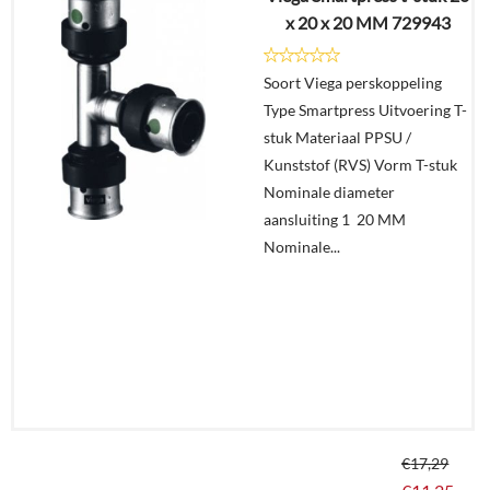
x 20 x 20 MM 729943
€
20,95
Soort Viega perskoppeling
Details
Type Smartpress Uitvoering T-
stuk Materiaal PPSU /
In
Kunststof (RVS) Vorm T-stuk
winkelmand
Nominale diameter
aansluiting 1 20 MM
Nominale...
€
17,29