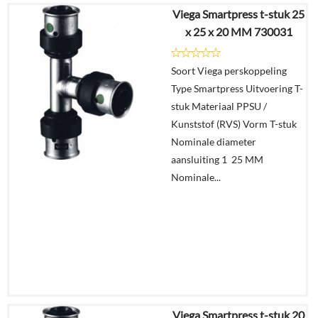
Viega Smartpress t-stuk 25
€
16,48
x 25 x 20 MM 730031
€
10,71
Soort Viega perskoppeling
Details
Type Smartpress Uitvoering T-
stuk Materiaal PPSU /
In
Kunststof (RVS) Vorm T-stuk
winkelmand
Nominale diameter
aansluiting 1 25 MM
Nominale...
Viega Smartpress t-stuk 20
€
31,59