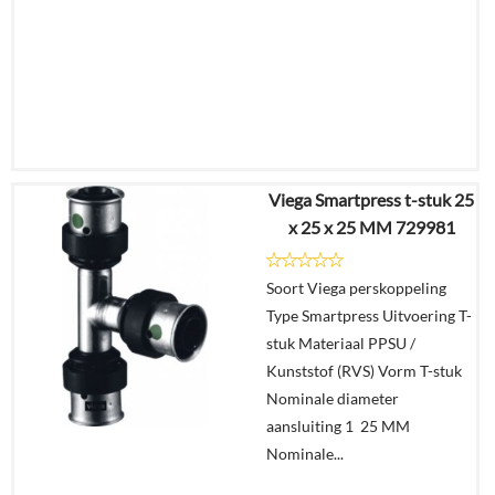
Viega Smartpress t-stuk 25
€
31,19
x 25 x 25 MM 729981
€
20,68
Soort Viega perskoppeling
Details
Type Smartpress Uitvoering T-
stuk Materiaal PPSU /
In
Kunststof (RVS) Vorm T-stuk
winkelmand
Nominale diameter
aansluiting 1 25 MM
Nominale...