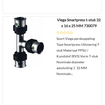
Viega Smartpress t-stuk 32
€
15,91
x 16 x 25 MM 730079
€
11,48
Soort Viega perskoppeling
Details
Type Smartpress Uitvoering T-
stuk Materiaal PPSU /
In
Kunststof (RVS) Vorm T-stuk
winkelmand
Nominale diameter
aansluiting 1 32 MM
Nominale...