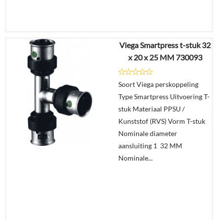
Viega Smartpress t-stuk 32
€
47,61
x 20 x 25 MM 730093
€
31,58
Soort Viega perskoppeling
Details
Type Smartpress Uitvoering T-
stuk Materiaal PPSU /
In
Kunststof (RVS) Vorm T-stuk
winkelmand
Nominale diameter
aansluiting 1 32 MM
Nominale...