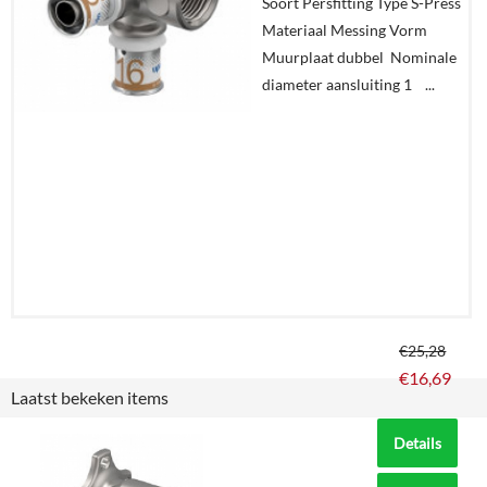
Soort Persfitting Type S-Press
winkelmand
Materiaal Messing Vorm
Muurplaat dubbel Nominale
diameter aansluiting 1 ...
€
25,28
€
16,69
Laatst bekeken items
Details