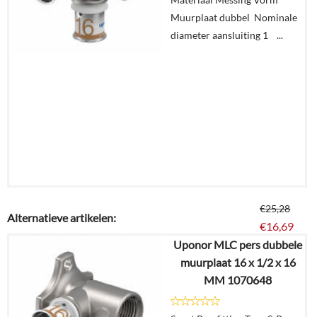
Muurplaat dubbel Nominale
diameter aansluiting 1 ...
€
25,28
Alternatieve artikelen:
€
16,69
Uponor MLC pers dubbele
muurplaat 16 x 1/2 x 16
Details
MM 1070648
In