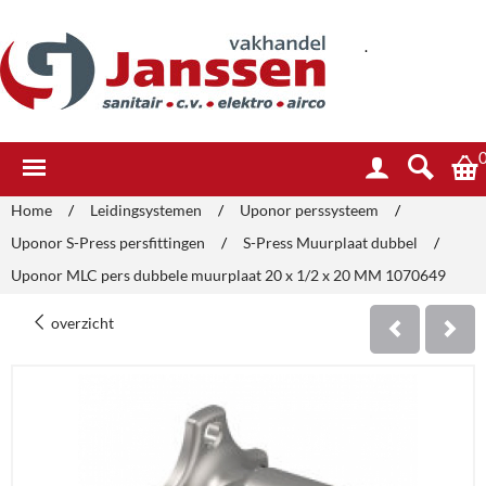
.
Home
/
Leidingsystemen
/
Uponor perssysteem
/
Uponor S-Press persfittingen
/
S-Press Muurplaat dubbel
/
Uponor MLC pers dubbele muurplaat 20 x 1/2 x 20 MM 1070649
overzicht