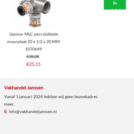
In
winkelmand
Uponor MLC pers dubbele
muurplaat 20 x 1/2 x 20 MM
1070649
€
38,08
€
25,15
Vakhandel Janssen
Vanaf 1 januari 2024 hebben wij geen bezoekadres
meer.
E
:
info@vakhandeljanssen.nl