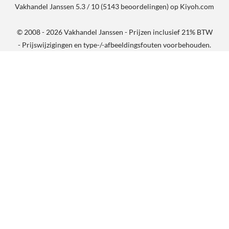
Vakhandel Janssen
5.3
/
10
(
5143
beoordelingen) op
Kiyoh.com
© 2008 - 2026 Vakhandel Janssen - Prijzen inclusief 21% BTW
- Prijswijzigingen en type-/-afbeeldingsfouten voorbehouden.