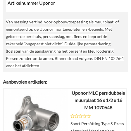
Artikelnummer Uponor
Van messing vertind, voor opbouwtoepassing als muurplaat, of
gemonteerd op de Uponor montageplaten en -beugels. Met
gefixeerde pershuls, persaanslag, met flens en beproefde
zekerheid “ongeperst niet dicht”. Duidelijke persmarkering
(loslaten van de aanslagring na het persen) en kleurcodering.
Persen zonder ontbramen. Binnendraad volgens DIN EN 10226-1
voor het afdichten.
Aanbevolen artikelen:
Uponor MLC pers dubbele
muurplaat 16 x 1/2 x 16
MM 1070648
Soort Persfitting Type S-Press
Materiaal Messing Vorm