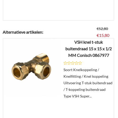
€
52,80
Alternatieve artikelen:
€
15,80
VSH knel t-stuk
buitendraad 15 x 15 x 1/2
Details
MM Conisch 0867977
In
Soort Knelkoppeling /
winkelmand
Knelfitting / Knel koppeling
Uitvoering T-stuk buitendraad
/ T-koppeling buitendraad
Type VSH Super...