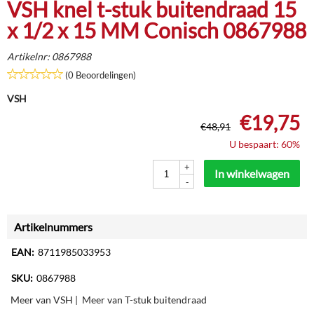
VSH knel t-stuk buitendraad 15
x 1/2 x 15 MM Conisch 0867988
Artikelnr:
0867988
(0 Beoordelingen)
VSH
€
19,75
€
48,91
U bespaart: 60%
+
In winkelwagen
-
Artikelnummers
EAN:
8711985033953
SKU:
0867988
Meer van VSH
|
Meer van T-stuk buitendraad