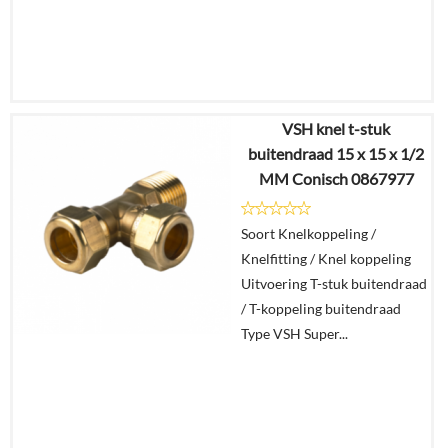
VSH knel t-stuk
€
57,68
buitendraad 15 x 15 x 1/2
€
23,30
MM Conisch 0867977
Details
Soort Knelkoppeling /
Knelfitting / Knel koppeling
In
Uitvoering T-stuk buitendraad
winkelmand
/ T-koppeling buitendraad
Type VSH Super...