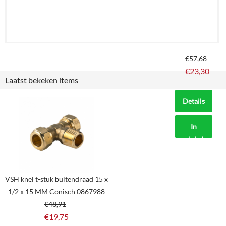
€
57,68
€
23,30
Laatst bekeken items
Details
In
winkelmand
VSH knel t-stuk buitendraad 15 x
1/2 x 15 MM Conisch 0867988
€
48,91
€
19,75