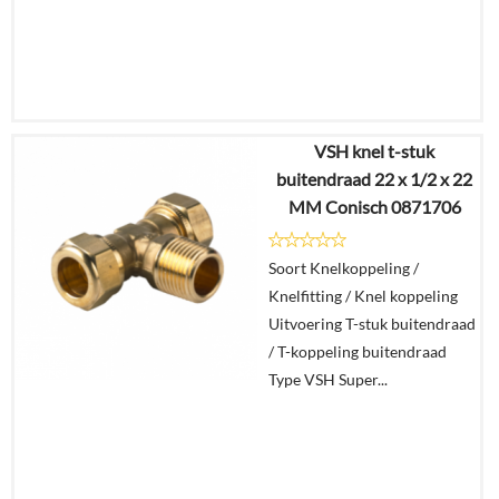
VSH knel t-stuk
€
52,80
buitendraad 22 x 1/2 x 22
€
15,80
MM Conisch 0871706
Details
Soort Knelkoppeling /
Knelfitting / Knel koppeling
In
Uitvoering T-stuk buitendraad
winkelmand
/ T-koppeling buitendraad
Type VSH Super...