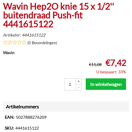
Wavin Hep2O knie 15 x 1/2''
buitendraad Push-fit
4441615122
Artikelnr:
4441615122
(0 Beoordelingen)
Wavin
€
7,42
€
11,08
U bespaart: 33%
+
In winkelwagen
-
Artikelnummers
EAN:
5027888276209
SKU:
4441615122