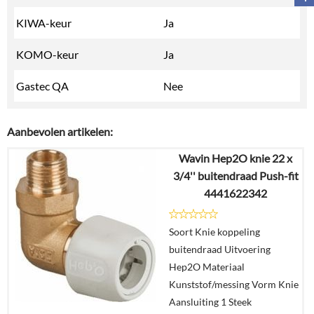
KIWA-keur
Ja
KOMO-keur
Ja
Gastec QA
Nee
Aanbevolen artikelen:
Wavin Hep2O knie 22 x
3/4'' buitendraad Push-fit
4441622342
Soort Knie koppeling
buitendraad Uitvoering
Hep2O Materiaal
Kunststof/messing Vorm Knie
Aansluiting 1 Steek