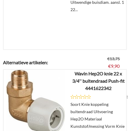
Uitwendige buisdiam. aansl. 1
22...
€
13,75
Alternatieve artikelen:
€
9,90
Wavin Hep2O knie 22 x
3/4'' buitendraad Push-fit
Details
4441622342
Uitverkocht
Soort Knie koppeling
buitendraad Uitvoering
Hep2O Materiaal
Kunststof/messing Vorm Knie