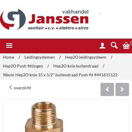
.
Home
/
Leidingsystemen
/
Hep2O leidingsysteem
/
Hep2O Push-fittingen
/
Hep2O knie buitendraad
/
Wavin Hep2O knie 15 x 1/2'' buitendraad Push-fit 4441615122
overzicht