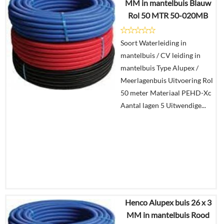
MM in mantelbuis Blauw
€
390,53
Rol 50 MTR 50-020MB
Details
Soort Waterleiding in
mantelbuis / CV leiding in
In
mantelbuis Type Alupex /
winkelmand
Meerlagenbuis Uitvoering Rol
50 meter Materiaal PEHD-Xc
Aantal lagen 5 Uitwendige...
Henco Alupex buis 26 x 3
€
405,96
MM in mantelbuis Rood
€
182,47