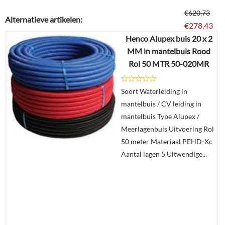
€
620,73
Alternatieve artikelen:
€
278,43
Henco Alupex buis 20 x 2
MM in mantelbuis Rood
Details
Rol 50 MTR 50-020MR
In
Soort Waterleiding in
winkelmand
mantelbuis / CV leiding in
mantelbuis Type Alupex /
Meerlagenbuis Uitvoering Rol
50 meter Materiaal PEHD-Xc
Aantal lagen 5 Uitwendige...