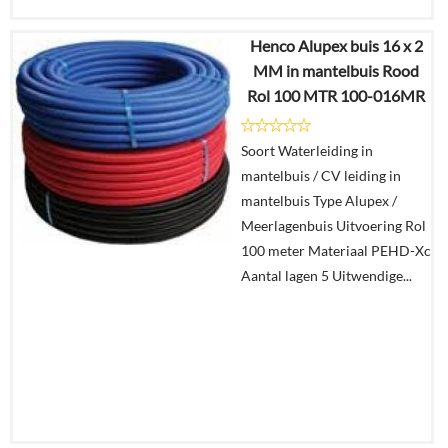
Henco Alupex buis 16 x 2
€
771,98
MM in mantelbuis Rood
€
350,78
Rol 100 MTR 100-016MR
Details
Soort Waterleiding in
mantelbuis / CV leiding in
In
mantelbuis Type Alupex /
winkelmand
Meerlagenbuis Uitvoering Rol
100 meter Materiaal PEHD-Xc
Aantal lagen 5 Uitwendige...