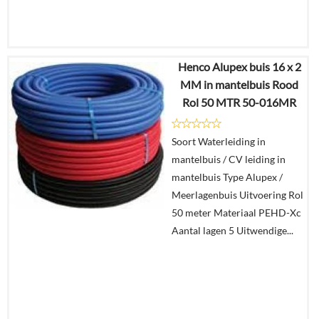
Henco Alupex buis 16 x 2
€
405,96
MM in mantelbuis Rood
€
182,47
Rol 50 MTR 50-016MR
Details
Soort Waterleiding in
mantelbuis / CV leiding in
In
mantelbuis Type Alupex /
winkelmand
Meerlagenbuis Uitvoering Rol
50 meter Materiaal PEHD-Xc
Aantal lagen 5 Uitwendige...