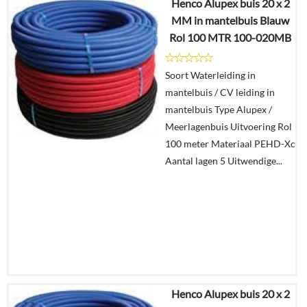
Henco Alupex buis 20 x 2
€
180,29
MM in mantelbuis Blauw
€
86,72
Rol 100 MTR 100-020MB
Details
Soort Waterleiding in
mantelbuis / CV leiding in
In
mantelbuis Type Alupex /
winkelmand
Meerlagenbuis Uitvoering Rol
100 meter Materiaal PEHD-Xc
Aantal lagen 5 Uitwendige...
Henco Alupex buis 20 x 2
€
811,91