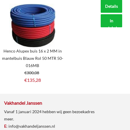
Details
In
winkelmand
Henco Alupex buis 16 x 2 MM in
mantelbuis Blauw Rol 50 MTR 50-
016MB
€
300,08
€
135,28
Vakhandel Janssen
Vanaf 1 januari 2024 hebben wij geen bezoekadres
meer.
E
:
info@vakhandeljanssen.nl