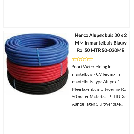
Henco Alupex buis 20 x 2
€
537,54
MM in mantelbuis Blauw
€
258,56
Rol 50 MTR 50-020MB
Details
Soort Waterleiding in
mantelbuis / CV leiding in
In
mantelbuis Type Alupex /
winkelmand
Meerlagenbuis Uitvoering Rol
50 meter Materiaal PEHD-Xc
Aantal lagen 5 Uitwendige...