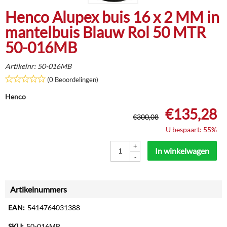
Henco Alupex buis 16 x 2 MM in
mantelbuis Blauw Rol 50 MTR
50-016MB
Artikelnr:
50-016MB
(0 Beoordelingen)
Henco
€
135,28
€
300,08
U bespaart: 55%
+
In winkelwagen
-
Artikelnummers
EAN:
5414764031388
SKU:
50-016MB