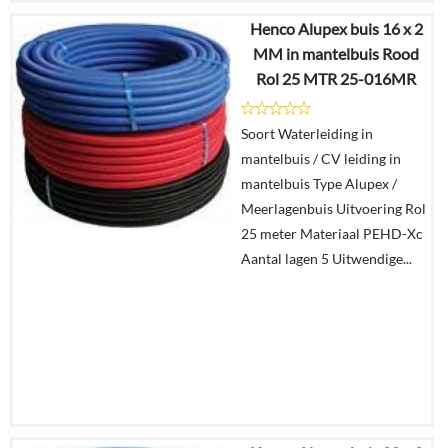
Henco Alupex buis 16 x 2
€
811,91
MM in mantelbuis Rood
€
390,53
Rol 25 MTR 25-016MR
Details
Soort Waterleiding in
mantelbuis / CV leiding in
In
mantelbuis Type Alupex /
winkelmand
Meerlagenbuis Uitvoering Rol
25 meter Materiaal PEHD-Xc
Aantal lagen 5 Uitwendige...