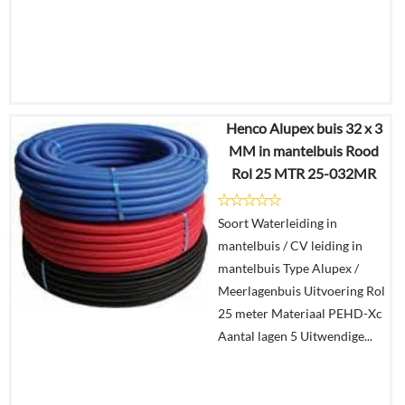
Henco Alupex buis 32 x 3
€
771,98
MM in mantelbuis Rood
€
350,78
Rol 25 MTR 25-032MR
Details
Soort Waterleiding in
mantelbuis / CV leiding in
In
mantelbuis Type Alupex /
winkelmand
Meerlagenbuis Uitvoering Rol
25 meter Materiaal PEHD-Xc
Aantal lagen 5 Uitwendige...