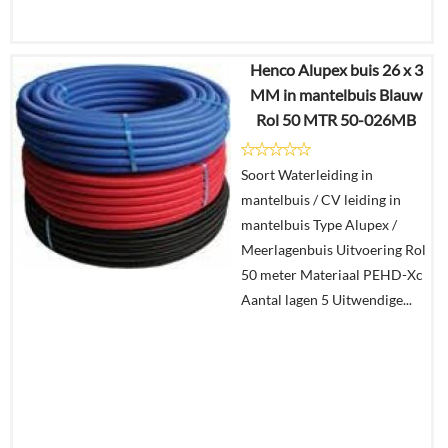
Henco Alupex buis 26 x 3
€
300,08
MM in mantelbuis Blauw
€
135,28
Rol 50 MTR 50-026MB
Details
Soort Waterleiding in
mantelbuis / CV leiding in
In
mantelbuis Type Alupex /
winkelmand
Meerlagenbuis Uitvoering Rol
50 meter Materiaal PEHD-Xc
Aantal lagen 5 Uitwendige...