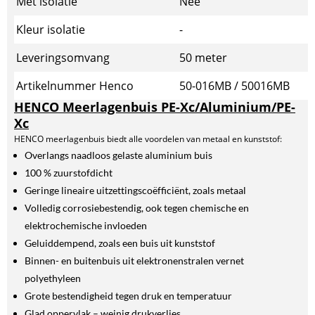
Met isolatie
Nee
Kleur isolatie
-
Leveringsomvang
50 meter
Artikelnummer Henco
50-016MB / 50016MB
HENCO Meerlagenbuis PE-Xc/Aluminium/PE-
Xc
HENCO meerlagenbuis biedt alle voordelen van metaal en kunststof:
Overlangs naadloos gelaste aluminium buis
100 % zuurstofdicht
Geringe lineaire uitzettingscoëfficiënt, zoals metaal
Volledig corrosiebestendig, ook tegen chemische en
elektrochemische invloeden
Geluiddempend, zoals een buis uit kunststof
Binnen- en buitenbuis uit elektronenstralen vernet
polyethyleen
Grote bestendigheid tegen druk en temperatuur
Glad oppervlak – weinig drukverlies