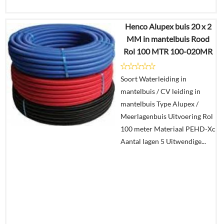
Henco Alupex buis 20 x 2
€
405,96
MM in mantelbuis Rood
€
185,62
Rol 100 MTR 100-020MR
Details
Soort Waterleiding in
mantelbuis / CV leiding in
In
mantelbuis Type Alupex /
winkelmand
Meerlagenbuis Uitvoering Rol
100 meter Materiaal PEHD-Xc
Aantal lagen 5 Uitwendige...